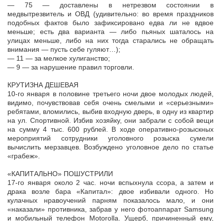
— 75 — доставлены в нетрезвом состоянии в
медвытрезвитель и ОВД (удивительно: во время праздников
подобных фактов было зафиксировано едва ли не вдвое
меньше; есть два варианта — либо пьяных шаталось на
улицах меньше, либо на них тогда старались не обращать
внимания — пусть себе гуляют…);
— 11 — за мелкое хулиганство;
— 9 — за нарушение правил торговли.
КРУТИЗНА ДЕШЕВАЯ
10-го января в половине третьего ночи двое молодых людей,
видимо, почувствовав себя очень смелыми и «серьезными»
ребятами, вломились, выбив входную дверь, в одну из квартир
на ул. Спортивной. Избив хозяйку, они забрали с собой вещи
на сумму 4 тыс. 600 рублей. В ходе оперативно-розыскных
мероприятий сотрудники уголовного розыска сумели
вычислить мерзавцев. Возбуждено уголовное дело по статье
«грабеж».
«КАПИТАЛЬНО» ПОШУСТРИЛИ
17-го января около 2 час. ночи вспыхнула ссора, а затем и
драка возле бара «Капитал»: двое избивали одного. Но
кулачных нравоучений парням показалось мало, и они
«наказали» противника, забрав у него фотоаппарат Samsung
и мобильный телефон Motorolla. Ущерб, причиненный ему,