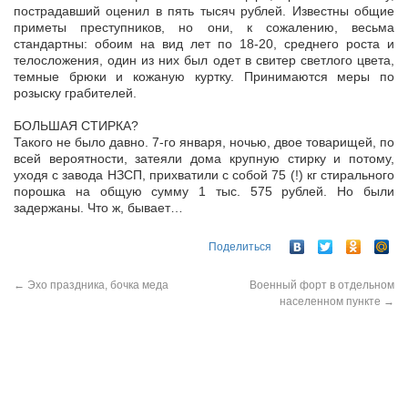
пострадавший оценил в пять тысяч рублей. Известны общие
приметы преступников, но они, к сожалению, весьма
стандартны: обоим на вид лет по 18-20, среднего роста и
телосложения, один из них был одет в свитер светлого цвета,
темные брюки и кожаную куртку. Принимаются меры по
розыску грабителей.
БОЛЬШАЯ СТИРКА?
Такого не было давно. 7-го января, ночью, двое товарищей, по
всей вероятности, затеяли дома крупную стирку и потому,
уходя с завода НЗСП, прихватили с собой 75 (!) кг стирального
порошка на общую сумму 1 тыс. 575 рублей. Но были
задержаны. Что ж, бывает…
Поделиться
←
Эхо праздника, бочка меда
Военный форт в отдельном
населенном пункте
→