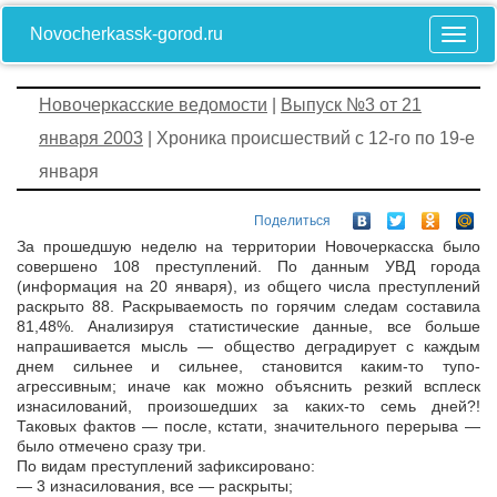
Novocherkassk-gorod.ru
Новочеркасские ведомости
|
Выпуск №3 от 21
января 2003
| Хроника происшествий с 12-го по 19-е
января
Поделиться
За прошедшую неделю на территории Новочеркасска было
совершено 108 преступлений. По данным УВД города
(информация на 20 января), из общего числа преступлений
раскрыто 88. Раскрываемость по горячим следам составила
81,48%. Анализируя статистические данные, все больше
напрашивается мысль — общество деградирует с каждым
днем сильнее и сильнее, становится каким-то тупо-
агрессивным; иначе как можно объяснить резкий всплеск
изнасилований, произошедших за каких-то семь дней?!
Таковых фактов — после, кстати, значительного перерыва —
было отмечено сразу три.
По видам преступлений зафиксировано:
— 3 изнасилования, все — раскрыты;