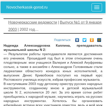
Novocherkassk-gorod.ru
Новочеркасские ведомости
|
Выпуск №1 от 9 января
2003
| 2002 год…
Поделиться
Надежда Александровна Каплина, преподаватель
музыкальной школы N 2:
— Результатом работы преподавателя являются достижения
его учеников. Прошедший год был в этом отношении очень
плодотворным: мои учащиеся Валерия и Алексей Ануфриевы
сольно, а также в ансамбле с Александром Головневым стали
лауреатами областного конкурса юных исполнителей, а
выпускник Денис Кривобоков поступил на первый курс
Ростовского училища искусств, избрав профессию музыканта.
В наступившем 2003 году детскому оркестру русских народных
инструментов, созданному мною в детской музыкальной
школе N 2, исполняется 20 лет. За это время сотни ребят
приобщились к народной музыке, научились играть на русских
народных инструментах. Хотелось бы организовать
юбилейную встречу всех участников оркестра, ведь и мой муж