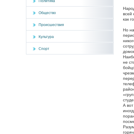
Политика
Народ
Общество
всей 
как г
Происшествия
Но на
перио
Культура
никог
сотру
Спорт
домов
Наибо
не ст
бойцо
чрезм
перер
телеф
район
«груп
студе
А вот
иногд
поран
посм
Разум
горяч