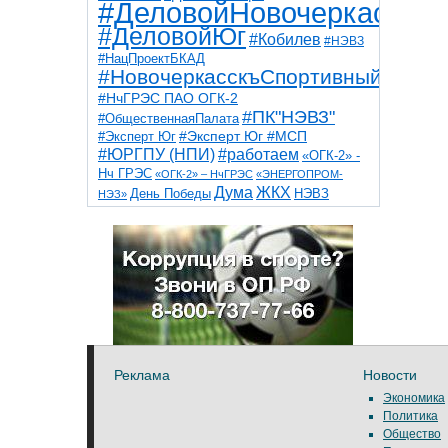
#ДеловойНовочеркасск
#ДеловойЮг
#Кобилев
#НЭВЗ
#НацПроектБКАД
#НовочеркасскъСпортивный
#НчГРЭС ПАО ОГК-2
#ПК"НЭВЗ"
#ОбщественнаяПалата
#Эксперт Юг
#Эксперт Юг #МСП
#ЮРГПУ (НПИ)
#работаем
«ОГК-2» -
Нч ГРЭС
«ОГК-2» – НчГРЭС
«ЭНЕРГОПРОМ-
Дума
ЖКХ
НЭВЗ
День Победы
НЭЗ»
ТНТ
НчГРЭС
Победа
Собор
ТПП
благоустройство
ветераны
выборы
дети
дороги
казаки
коррупция
космос
парк
общественная палата
пожар
роща
спорт
художники
театр
транспорт
Реклама
Новости
Экономика
Политика
Общество