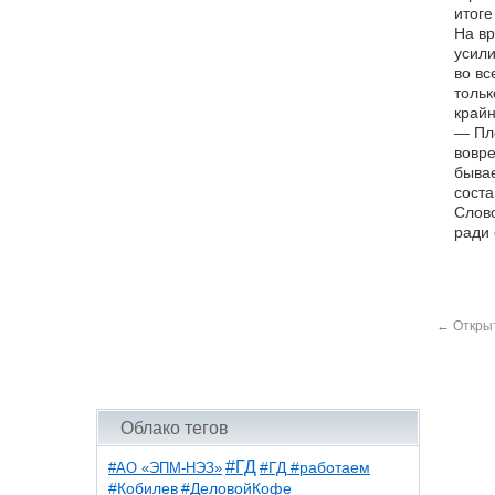
итоге
На вр
усили
во вс
тольк
крайн
— Пло
вовре
бывае
соста
Слово
ради 
←
Открыт
Облако тегов
#ГД
#АО «ЭПМ-НЭЗ»
#ГД #работаем
#ДеловойКофе
#Кобилев