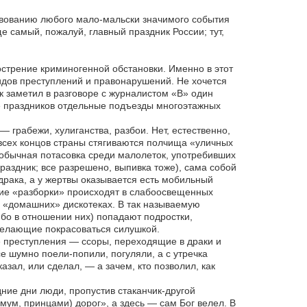
ствованию любого мало-мальски значимого события
е самый, пожалуй, главный праздник России; тут,
стрение криминогенной обстановки. Именно в этот
идов преступлений и правонарушений. Не хочется
ак заметил в разговоре с журналистом «В» один
е праздников отдельные подъезды многоэтажных
грабежи, хулиганства, разбои. Нет, естественно,
о всех концов страны стягиваются полчища «уличных
о обычная потасовка среди малолеток, употребивших
раздник; все разрешено, выпивка тоже), сама собой
 драка, а у жертвы оказывается есть мобильный
акие «разборки» происходят в слабоосвещенных
на «домашних» дискотеках. В так называемую
ибо в отношении них) попадают подростки,
желающие покрасоваться силушкой.
е преступления — ссоры, переходящие в драки и
е шумно поели-попили, погуляли, а с утречка
зал, или сделал, — а зачем, кто позволил, как
дние дни люди, пропустив стаканчик-другой
имум, принцами) дорог», а здесь — сам Бог велел. В