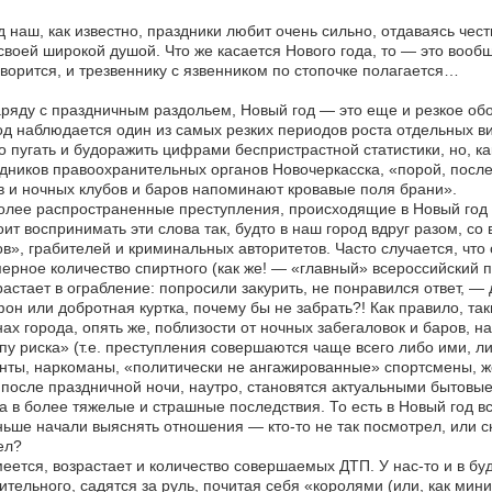
 наш, как известно, праздники любит очень сильно, отдаваясь че
своей широкой душой. Что же касается Нового года, то — это вообщ
оворится, и трезвеннику с язвенником по стопочке полагается…
ряду с праздничным раздольем, Новый год — это еще и резкое обо
д наблюдается один из самых резких периодов роста отдельных в
о пугать и будоражить цифрами беспристрастной статистики, но, к
дников правоохранительных органов Новочеркасска, «порой, посл
 и ночных клубов и баров напоминают кровавые поля брани».
лее распространенные преступления, происходящие в Новый год — 
оит воспринимать эти слова так, будто в наш город вдруг разом, с
в», грабителей и криминальных авторитетов. Часто случается, чт
ерное количество спиртного (как же! — «главный» всероссийский п
астает в ограбление: попросили закурить, не понравился ответ, —
он или добротная куртка, почему бы не забрать?! Как правило, т
ах города, опять же, поблизости от ночных забегаловок и баров, 
пу риска» (т.е. преступления совершаются чаще всего либо ими, л
нты, наркоманы, «политически не ангажированные» спортсмены, 
 после праздничной ночи, наутро, становятся актуальными бытовы
а в более тяжелые и страшные последствия. То есть в Новый год вс
ьше начали выяснять отношения — кто-то не так посмотрел, или ска
ел?
еется, возрастает и количество совершаемых ДТП. У нас-то и в бу
ительного, садятся за руль, почитая себя «королями (или, как мин