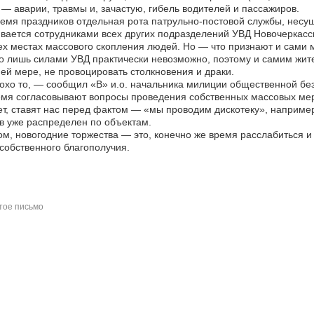
 — аварии, травмы и, зачастую, гибель водителей и пассажиров.
емя праздников отдельная рота патрульно-постовой службы, несущ
вается сотрудниками всех других подразделений УВД Новочеркасс
ех местах массового скопления людей. Но — что признают и сами
о лишь силами УВД практически невозможно, поэтому и самим жите
ей мере, не провоцировать столкновения и драки.
хо то, — сообщил «В» и.о. начальника милиции общественной без
мя согласовывают вопросы проведения собственных массовых мер
т, ставят нас перед фактом — «мы проводим дискотеку», например
в уже распределен по объектам.
м, новогодние торжества — это, конечно же время расслабиться и о
собственного благополучия.
ое письмо