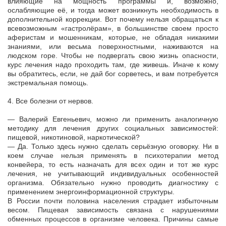
влияющие на мощность программы и, возможно,
ослабляющие её, и тогда может возникнуть необходимость в
дополнительной коррекции. Вот почему нельзя обращаться к
всевозможным «гастролёрам», в большинстве своем просто
аферистам и мошенникам, которые, не обладая никакими
знаниями, или весьма поверхностными, наживаются на
людском горе. Чтобы не подвергать свою жизнь опасности,
курс лечения надо проходить там, где живешь. Иначе к кому
вы обратитесь, если, не дай бог сорветесь, и вам потребуется
экстремальная помощь.
4. Все болезни от нервов.
— Валерий Евгеньевич, можно ли применить аналогичную
методику для лечения других социальных зависимостей:
пищевой, никотиновой, наркотической?
— Да. Только здесь нужно сделать серьёзную оговорку. Ни в
коем случае нельзя применять в психотерапии метод
конвейера, то есть назначать для всех один и тот же курс
лечения, не учитывающий индивидуальных особенностей
организма. Обязательно нужно проводить диагностику с
применением энергоинформационной структуры.
В России почти половина населения страдает избыточным
весом. Пищевая зависимость связана с нарушениями
обменных процессов в организме человека. Причины самые