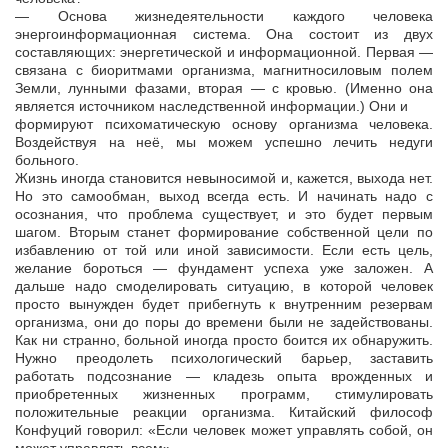
— Основа жизнедеятельности каждого человека
энергоинформационная система. Она состоит из двух
составляющих: энергетической и информационной. Первая —
связана с биоритмами организма, магнитносиловым полем
Земли, лунными фазами, вторая — с кровью. (Именно она
является источником наследственной информации.) Они и
формируют психоматическую основу организма человека.
Воздействуя на неё, мы можем успешно лечить недуги
больного.
Жизнь иногда становится невыносимой и, кажется, выхода нет.
Но это самообман, выход всегда есть. И начинать надо с
осознания, что проблема существует, и это будет первым
шагом. Вторым станет формирование собственной цели по
избавлению от той или иной зависимости. Если есть цель,
желание бороться — фундамент успеха уже заложен. А
дальше надо смоделировать ситуацию, в которой человек
просто вынужден будет прибегнуть к внутренним резервам
организма, они до поры до времени были не задействованы.
Как ни странно, больной иногда просто боится их обнаружить.
Нужно преодолеть психологический барьер, заставить
работать подсознание — кладезь опыта врожденных и
приобретенных жизненных программ, стимулировать
положительные реакции организма. Китайский философ
Конфуций говорил: «Если человек может управлять собой, он