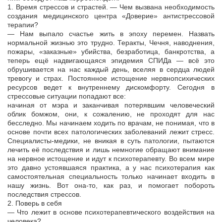
1. Время стрессов и страстей. — Чем вызвана необходимость
создания медицинского центра «Доверие» антистрессовой
терапии?
— Нам выпало счастье жить в эпоху перемен. Назвать
нормальной жизнью это трудно. Теракты, Чечня, наводнения,
пожары, «заказные» убийства, безработица, банкротства, а
теперь ещё надвигающаяся эпидемия СПИДа — всё это
обрушивается на нас каждый день, вселяя в сердца людей
тревогу и страх. Постоянное истощение нервнопсихических
ресурсов ведет к внутреннему дискомфорту. Сегодня в
стрессовые ситуации попадают все:
начиная от мэра и заканчивая потерявшим человеческий
облик бомжом, они, к сожалению, не проходят для нас
бесследно. Мы начинаем ходить по врачам, не понимая, что в
основе почти всех патологических заболеваний лежит стресс.
Специалисты-медики, не вникая в суть патологии, пытаются
лечить её последствия и лишь немногие обращают внимание
на нервное истощение и идут к психотерапевту. Во всем мире
это давно устоявшаяся практика, а у нас психотерапия как
самостоятельная специальность только начинает входить в
нашу жизнь. Вот она-то, как раз, и помогает побороть
последствия стрессов.
2. Поверь в себя
— Что лежит в основе психотерапевтического воздействия на
человека?