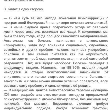
может управлять всем».
3. Билет в одну сторону.
— В чём суть вашего метода локальной психокоррекции с
программной блокировкой, на примере лечения алкоголизма?
— В наше смутное время потребность ухода от реальной
жизни через алкоголь возникает всё чаще. К сожалению, мы
бьем тревогу тогда, когда процесс становится неуправляемым.
Алкоголизм как болезнь начинается с алкогольного
«прикрытия», когда под влиянием социальных, служебных,
семейных и других проблем человек начинает употреблять
спиртное и тем самым пытается как бы «прикрыться,
спрятаться» от проблемы, наивно полагая, что всё само собой
разрешится. Нет, всё будет наоборот. Болезнь перейдет в
следующую стадию. Известно, что 85-90% пьющих людей
находятся в стадии психологической зависимости от
спиртного, а это только стартовое состояние в болезнь —
алкоголизм и с этим можно вполне успешно справиться, если
осознать саму проблему и сильно желать её решить.
— В медицинском центре антистрессовой терапии «Доверие-
XXI век» разработана эксклюзивная методика программной
психореконструкции с двойной блокировкой, без насилия над
психикой, без мистики. Безусловно, лечение требует
индивидуального подхода. Иногда возникают факторы,