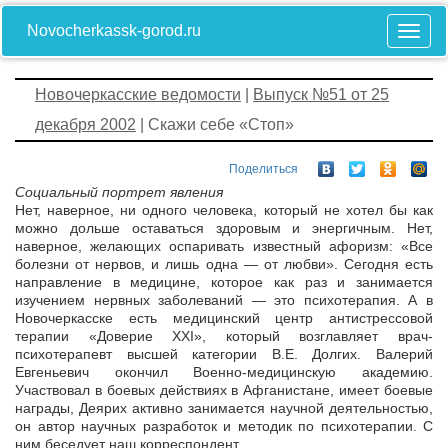
Novocherkassk-gorod.ru
Новочеркасские ведомости
|
Выпуск №51 от 25
декабря 2002
| Скажи себе «Стоп»
Поделиться
Социальный портрет явления
Нет, наверное, ни одного человека, который не хотел бы как
можно дольше оставаться здоровым и энергичным. Нет,
наверное, желающих оспаривать известный афоризм: «Все
болезни от нервов, и лишь одна — от любви». Сегодня есть
направление в медицине, которое как раз и занимается
изучением нервных заболеваний — это психотерапия. А в
Новочеркасске есть медицинский центр антистрессовой
терапии «Доверие XXI», который возглавляет врач-
психотерапевт высшей категории В.Е. Долгих. Валерий
Евгеньевич окончил Военно-медицинскую академию.
Участвовал в боевых действиях в Афганистане, имеет боевые
награды, Деярих активно занимается научной деятельностью,
он автор научных разработок и методик по психотерапии. С
ним беседует наш корреспондент.