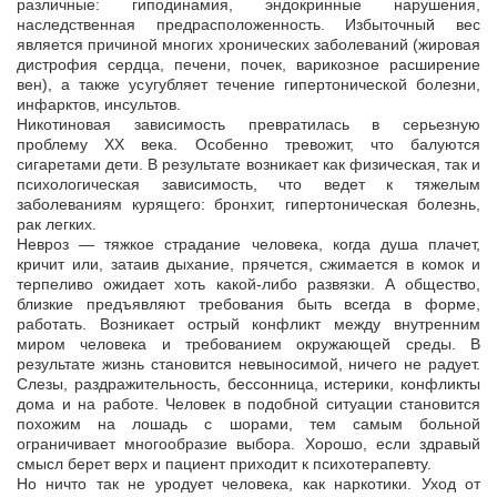
различные: гиподинамия, эндокринные нарушения,
наследственная предрасположенность. Избыточный вес
является причиной многих хронических заболеваний (жировая
дистрофия сердца, печени, почек, варикозное расширение
вен), а также усугубляет течение гипертонической болезни,
инфарктов, инсультов.
Никотиновая зависимость превратилась в серьезную
проблему ХХ века. Особенно тревожит, что балуются
сигаретами дети. В результате возникает как физическая, так и
психологическая зависимость, что ведет к тяжелым
заболеваниям курящего: бронхит, гипертоническая болезнь,
рак легких.
Невроз — тяжкое страдание человека, когда душа плачет,
кричит или, затаив дыхание, прячется, сжимается в комок и
терпеливо ожидает хоть какой-либо развязки. А общество,
близкие предъявляют требования быть всегда в форме,
работать. Возникает острый конфликт между внутренним
миром человека и требованием окружающей среды. В
результате жизнь становится невыносимой, ничего не радует.
Слезы, раздражительность, бессонница, истерики, конфликты
дома и на работе. Человек в подобной ситуации становится
похожим на лошадь с шорами, тем самым больной
ограничивает многообразие выбора. Хорошо, если здравый
смысл берет верх и пациент приходит к психотерапевту.
Но ничто так не уродует человека, как наркотики. Уход от