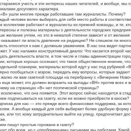
тараемся учесть и эти интересы наших читателей, и вообще, мы п
иалами досугового характера.
 «В» ушли многие прежде работавшие там журналисты. Почему?
дый человек волен выбирать для себя место работы в соответств
 коллективе работают и журналисты из прежней команды, и те, кт
ересны и полезны материалы о деятельности городских предприят
е желание учтем, но это в немалой степени зависит и от желания 
оказывает ли власть давление на редакцию? Не слишком ли много
сть относится к нам с должным уважением. В нас она видит партне
жет. У нас налажен конструктивный диалог. Что касается второй ча
ать деятельность власти, в том числе и главы администрации гор
и, которые хорошо осознают, что такое общественное мнение, чт
дельной планерки, материалы которой идут у нас под рубрикой «
ярно пообщаться с мэром, передать ему вопросы, которые задают
жалко ли вам газетной площади на перебранку с «Вечерним Ново
 еще может, кто должен возразить на выпады «ВН» против всех и в
ему на страницах «В» нет поэтической страницы?
исключено, что она появится. Этот вопрос сейчас находится в ста
ем подписываться на газету, если ее можно приобрести в киоске?
писка для нас — это прежде всего финансовая поддержка, за ко
елям. А вообще каждый для себя выбирает более удобную форму вс
ек, или тот, кому затруднительно выйти на улицу, предпочитает дос
ске.
ем пишут простые горожане в газету?
ут обо всем, но с «проблемными» письмами мы работаем. Какой с