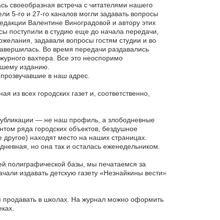
сь своеобразная встреча с читателями нашего
ли 5-го и 27-го каналов могли задавать вопросы
едакции Валентине Виноградовой и автору этих
сы поступили в студию еще до начала передачи,
ожелания, задавали вопросы гостям студии и во
завершилась. Во время передачи раздавались
журного вахтера. Все это неоспоримо
нашему изданию.
прозвучавшие в наш адрес.
я из всех городских газет и, соответственно,
публикации — не наш профиль, а злободневные
нтом ряда городских объектов, бездушное
 другое) находят место на наших страницах.
невная, но она так и осталась еженедельником.
ей полиграфической базы, мы печатаемся за
начали издавать детскую газету «Незнайкины вести»
м продавать в школах. На журнал можно оформить
еках.