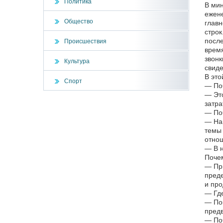
Политика
В мин
ежене
Общество
главн
строк
после
Происшествия
время
звонк
Культура
свиде
В это
Спорт
— Поч
— Это
затра
— По
— Наш
темы 
отнош
— В н
Поче
— При
преде
и про
— Где
— Пок
предв
— Поч