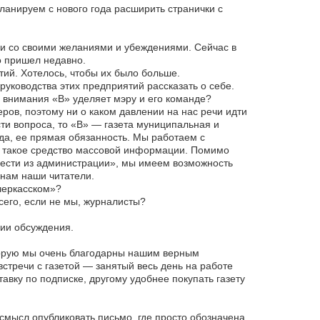
ланируем с нового года расширить странички с
ии со своими желаниями и убеждениями. Сейчас в
о пришел недавно.
ий. Хотелось, чтобы их было больше.
руководства этих предприятий рассказать о себе.
 внимания «В» уделяет мэру и его команде?
ров, поэтому ни о каком давлении на нас речи идти
сти вопроса, то «В» — газета муниципальная и
ода, ее прямая обязанность. Мы работаем с
о такое средство массовой информации. Помимо
Вести из администрации», мы имеем возможность
 нам наши читатели.
черкасском»?
сего, если не мы, журналисты?
дии обсуждения.
торую мы очень благодарны нашим верным
тречи с газетой — занятый весь день на работе
тавку по подписке, другому удобнее покупать газету
мысл опубликовать письмо, где просто обозначена