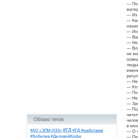
— Пос
матер
— Из
— Каж
нашем
— Инт
— Ваш
— Не 
— Вла
не мо
освещ
людьм
ежене
регул
— Не 
— Кто
— Поч
— Не 
— Зач
— Под
читат
Облако тегов
челов
в кио
#ГД
#АО «ЭПМ-НЭЗ»
#ГД #работаем
— О ч
#ДеловойКофе
#Кобилев
— Пиш