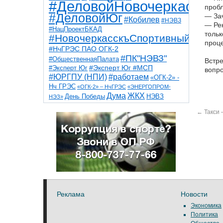
#ДеловойНовочеркасск
пробл
#ДеловойЮг
— Зач
#Кобилев
#НЭВЗ
— Рек
#НацПроектБКАД
тольк
#НовочеркасскъСпортивный
проце
#НчГРЭС ПАО ОГК-2
#ПК"НЭВЗ"
#ОбщественнаяПалата
Встре
#Эксперт Юг
#Эксперт Юг #МСП
вопро
#ЮРГПУ (НПИ)
#работаем
«ОГК-2» -
Нч ГРЭС
«ОГК-2» – НчГРЭС
«ЭНЕРГОПРОМ-
Дума
ЖКХ
НЭВЗ
День Победы
НЭЗ»
ТНТ
НчГРЭС
Победа
Собор
ТПП
←
Такси 
благоустройство
ветераны
выборы
дети
дороги
казаки
коррупция
космос
парк
общественная палата
пожар
роща
спорт
художники
театр
транспорт
Реклама
Новости
Экономика
Политика