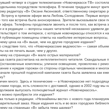
увший четверг в студии телекомпании «Новочеркасск-ТВ» состояла
дельника посредством телеэфира. В течение тридцати минут зрите
ому редактору «В» Оксане Аксеновой, ответственному секретарю р
. Встречу в прямом эфире вела Любовь Солодовник. Первые вопро
 того как встреча была анонсирована. Зрители высказывали свои п
 эфира. Телефоны продолжали звонить и после того, как встреча 
и и в редакции — вопросы наших читателей несказанно удивили де
тельствует о том интересе, с которым новочеркасцы относятся к 
й публикации помещены ответы на наиболее интересные вопросы, 
ему цена на «В» выше, чем на другие городские издания?
 следствие того, что «Новочеркасские ведомости» — самая объемна
ты на ее печать выше, чем у других.
чему на страницах «В» мало острых материалов?
а газета рассчитана на интеллигентного читателя. Скандальные 
(остановочные комплексы, уличное освещение, проволочка с ремо
ение к нуждам горожан со стороны отдельных чиновников и многое
ачале прошлой подписной кампании газета была заявлена как ежед
му?
чин много. Здесь и технические — в Новочеркасске нет подходящ
лами города, есть сложности с доставкой, однако в 2002 году мы 
должаем выпускать полноцветный журнал «Новочеркасскъ».
 можно приобрести эти издания?
а только в редакции. «Незнайкины вести» с нового года планируе
арительный заказ. Наши издания есть и во всех городских библиот
ему на страницах «В» забыта тема шахмат?