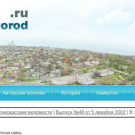
Авторские колонки
История
Камертон
очеркасские ведомости
|
Выпуск №48 от 5 декабря 2002
| В
тная связь