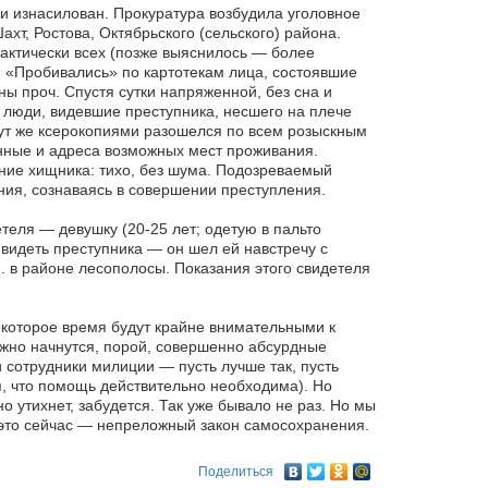
 изнасилован. Прокуратура возбудила уголовное
хт, Ростова, Октябрьского (сельского) района.
актически всех (позже выяснилось — более
. «Пробивались» по картотекам лица, состоявшие
ы проч. Спустя сутки напряженной, без сна и
 люди, видевшие преступника, несшего на плече
ут же ксерокопиями разошелся по всем розыскным
анные и адреса возможных мест проживания.
ние хищника: тихо, без шума. Подозреваемый
ания, сознаваясь в совершении преступления.
теля — девушку (20-25 лет; одетую в пальто
 видеть преступника — он шел ей навстречу с
н. в районе лесополосы. Показания этого свидетеля
некоторое время будут крайне внимательными к
жно начнутся, порой, совершенно абсурдные
 сотрудники милиции — пусть лучше так, пусть
ся, что помощь действительно необходима). Но
но утихнет, забудется. Так уже бывало не раз. Но мы
, это сейчас — непреложный закон самосохранения.
Поделиться