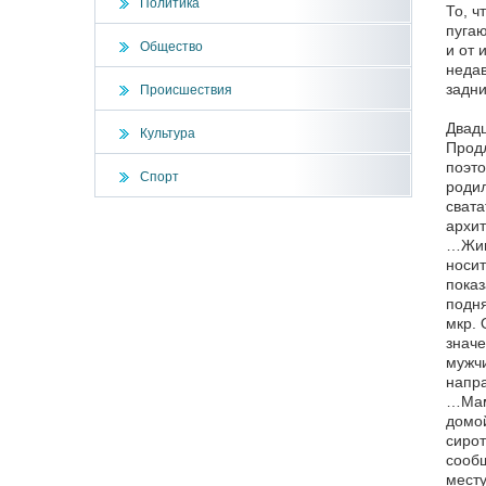
Политика
То, ч
пугаю
Общество
и от 
недав
задни
Происшествия
Двадц
Культура
Продл
поэто
Спорт
родил
свата
архит
…Живо
носит
показ
подня
мкр. 
значе
мужчи
напра
…Мама
домой
сирот
сообщ
месту