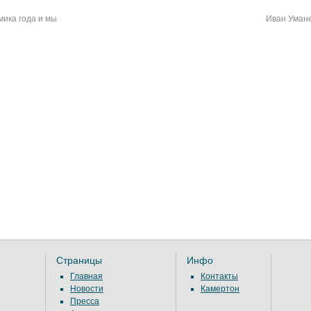
ика года и мы
Иван Умане
Страницы
Инфо
Главная
Контакты
Новости
Камертон
Пресса