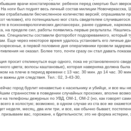
ывшие врачи констатировали: ребенок перед смертью был зверски
 На ноги был поднят весь личный состав милиции Новочеркасска, Ша
и отрабатывали бесчисленное количество версий; опрашивали пр
от человек), кто потенциально мог стать свидетелем случившегося
ете в психоневрологических диспансерах, ранее судимые, наркоман
а, на пределе сил, работы появились первые результаты. Нашлись
ка. Специалисты составили фоторобот подозреваемого, который т
ам. Еще через некоторое время удалось установить его личные д
скресенье, в первой половине дня оперативники провели задержа
тивления не оказал. Более того, почти сразу он стал давать показ
ия просит откликнуться еще одного, пока не установленного свиде
чного цвета; волосы каштановые), которая наверняка должна была
ком на плече в период времени с 13 час. 30 мин. до 14 час. 30 ми
е важны для следствия. Тел.: 02, 3-43-30,
Сейчас город бурлит ненавистью к насильнику и убийце, и все мы 
шим странностям в поведении случайных прохожих, вполне возмо
и на телефоны дежурных по УВД, ОМ-1, ОМ-2 (но, как говорят сами
всего в холостую; возможно, в одном случае из ста все же окажет
ет неделя, месяц, два или три, и все, как обычно бывает, постепен
 призываем вас, горожане, к бдительности; это не форма истерии