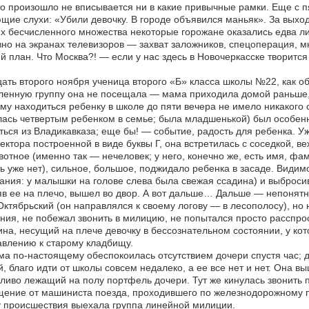
то произошло не вписывается ни в какие привычные рамки. Еще с 
щие слухи: «Убили девочку. В городе объявился маньяк». За выхо
их бесчисленного множества некоторые горожане оказались едва ли 
но на экранах телевизоров — захват заложников, спецоперация, м
й план. Что Москва?! — если у нас здесь в Новочеркасске творитс
ать второго ноября ученица второго «Б» класса школы №22, как о
енную группу она не посещала — мама приходила домой раньше, у
му находиться ребенку в школе до пяти вечера не имело никакого с
ась четвертым ребенком в семье; была младшенькой) был особен
ться из Владикавказа; еще бы! — событие, радость для ребенка. У
ектора построенной в виде буквы Г, она встретилась с соседкой, в
тное (именно так — нечеловек; у него, конечно же, есть имя, фа
ь уже нет), сильное, большое, поджидало ребенка в засаде. Видим
ания: у малышки на голове слева была свежая ссадина) и выброси
в ее на плечо, вышел во двор. А вот дальше… Дальше — непонятно
Октябрьский (он направлялся к своему логову — в лесополосу), но 
ния, не побежал звонить в милицию, не попытался просто расспрос
на, несущий на плече девочку в бессознательном состоянии, у кот
влению к старому кладбищу.
 по-настоящему обеспокоилась отсутствием дочери спустя час; 
, благо идти от школы совсем недалеко, а ее все нет и нет. Она 
ливо лежащий на полу портфель дочери. Тут же кинулась звонить 
ение от машиниста поезда, проходившего по железнодорожному пе
 происшествия выехала группа линейной милиции.