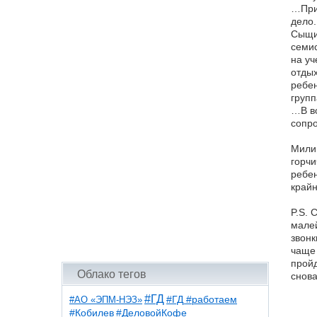
…Приб
дело.
Сыщик
семис
на уч
отдых
ребен
групп
…В во
сопро
Милиц
горчи
ребен
крайн
P.S. 
малей
звонк
чаще 
пройд
Облако тегов
снова
#ГД
#АО «ЭПМ-НЭЗ»
#ГД #работаем
#ДеловойКофе
#Кобилев