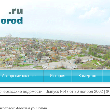
Авторские колонки
История
Камертон
очеркасские ведомости
|
Выпуск №47 от 26 ноября 2002
| Ж
аголовок: Алогизм убийства