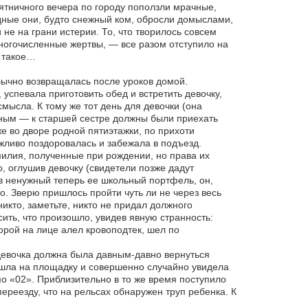
пятничного вечера по городу поползли мрачные,
дные они, будто снежный ком, обросли домыслами,
не на грани истерии. То, что творилось совсем
ногочисленные жертвы, — все разом отступило на
я такое…
бычно возвращалась после уроков домой.
спевала приготовить обед и встретить девочку,
мысла. К тому же тот день для девочки (она
ным — к старшей сестре должны были приехать
же во дворе родной пятиэтажки, по прихоти
ежливо поздоровалась и забежала в подъезд.
милия, полученные при рождении, но права их
о, оглушив девочку (свидетели позже дадут
в ненужный теперь ее школьный портфель, он,
. Зверю пришлось пройти чуть ли не через весь
никто, заметьте, никто не придал должного
ить, что произошло, увидев явную странность:
орой на лице алел кровоподтек, шел по
девочка должна была давным-давно вернуться
вышла на площадку и совершенно случайно увидела
по «02». Приблизительно в то же время поступило
реезду, что на рельсах обнаружен труп ребенка. К