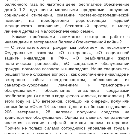
баллонного газа по льготной цене, бесплатное обеспечение
детей 1-2 года жизни молочными продуктами, получение
социальной стипендии, оказание протезно-ортопедической
помощи, на приобретение дорогостоящих изделий
медицинского назначения, бесплатный проезд к месту
лечения детям из малообеспеченных семей.
— Какими проблемами занимается сектор по работе с
инвалидами и ветеранами Великой Отечественной войны?
— С этой категорией граждан мы работаем по нескольким
Федеральным законам: «О ветеранах», «О социальной
защите инвалидов в РФ», «О реабилитации жертв
политических репрессий», «О социальном обслуживании
граждан пожилого возраста и инвалидов». Наши специалисты
решают такие сложные вопросы, как обеспечение инвалидов и
ветеранов войны спецтранспортом, обеспечение их
санаторно-курортным лечением и транспортным
обслуживанием, обеспечение инвалидов средствами
реабилитации (я имею в виду кресло-коляски, велоколяски). В
этом году из 176 ветеранов, стоящих на очереди, получили
автомобили «Ока» 18 человек. Деньги на бензин выдавались
206 ветеранам, 28 человек получили средства на
транспортное обслуживание. Одним из главных направлений
является оказание шефской помощи нашим ветеранам.
Причем не только силами сотрудников управления труда и
социального развития, но и с помощью воспитанников