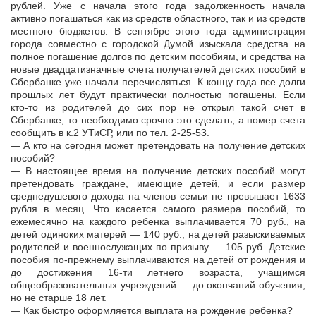
рублей. Уже с начала этого года задолженность начала
активно погашаться как из средств областного, так и из средств
местного бюджетов. В сентябре этого года администрация
города совместно с городской Думой изыскала средства на
полное погашение долгов по детским пособиям, и средства на
новые двадцатизначные счета получателей детских пособий в
Сбербанке уже начали перечисляться. К концу года все долги
прошлых лет будут практически полностью погашены. Если
кто-то из родителей до сих пор не открыл такой счет в
Сбербанке, то необходимо срочно это сделать, а номер счета
сообщить в к.2 УТиСР, или по тел. 2-25-53.
— А кто на сегодня может претендовать на получение детских
пособий?
— В настоящее время на получение детских пособий могут
претендовать граждане, имеющие детей, и если размер
среднедушевого дохода на членов семьи не превышает 1633
рубля в месяц. Что касается самого размера пособий, то
ежемесячно на каждого ребенка выплачивается 70 руб., на
детей одиноких матерей — 140 руб., на детей разыскиваемых
родителей и военнослужащих по призыву — 105 руб. Детские
пособия по-прежнему выплачиваются на детей от рождения и
до достижения 16-ти летнего возраста, учащимся
общеобразовательных учреждений — до окончаний обучения,
но не старше 18 лет.
— Как быстро оформляется выплата на рождение ребенка?