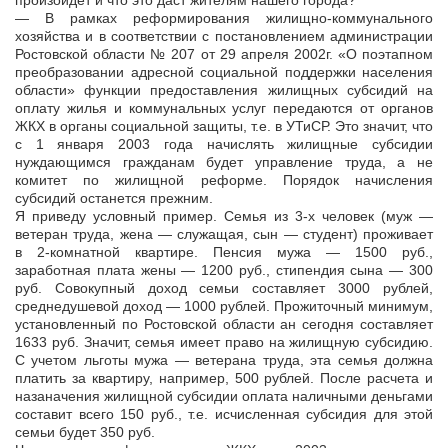
произойдет и что это даст жителям нашего города?
— В рамках реформирования жилищно-коммунального
хозяйства и в соответствии с постановлением администрации
Ростовской области № 207 от 29 апреля 2002г. «О поэтапном
преобразовании адресной социальной поддержки населения
области» функции предоставления жилищных субсидий на
оплату жилья и коммунальных услуг передаются от органов
ЖКХ в органы социальной защиты, т.е. в УТиСР. Это значит, что
с 1 января 2003 года начислять жилищные субсидии
нуждающимся гражданам будет управление труда, а не
комитет по жилищной реформе. Порядок начисления
субсидий останется прежним.
Я приведу условный пример. Семья из 3-х человек (муж —
ветеран труда, жена — служащая, сын — студент) проживает
в 2-комнатной квартире. Пенсия мужа — 1500 руб.,
заработная плата жены — 1200 руб., стипендия сына — 300
руб. Совокупный доход семьи составляет 3000 рублей,
среднедушевой доход — 1000 рублей. Прожиточный минимум,
установленный по Ростовской области ан сегодня составляет
1633 руб. Значит, семья имеет право на жилищную субсидию.
С учетом льготы мужа — ветерана труда, эта семья должна
платить за квартиру, например, 500 рублей. После расчета и
назаначения жилищной субсидии оплата наличными деньгами
составит всего 150 руб., т.е. исчисленная субсидия для этой
семьи будет 350 руб.