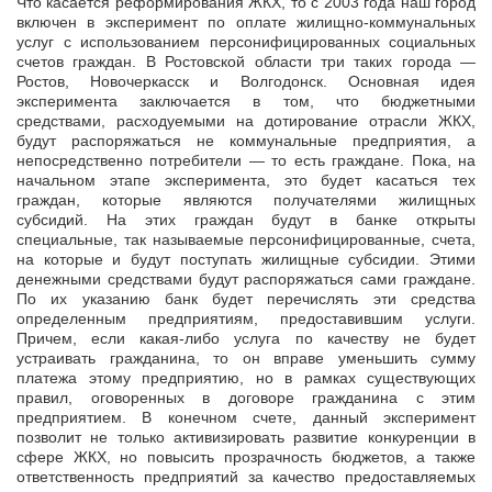
Что касается реформирования ЖКХ, то с 2003 года наш город
включен в эксперимент по оплате жилищно-коммунальных
услуг с использованием персонифицированных социальных
счетов граждан. В Ростовской области три таких города —
Ростов, Новочеркасск и Волгодонск. Основная идея
эксперимента заключается в том, что бюджетными
средствами, расходуемыми на дотирование отрасли ЖКХ,
будут распоряжаться не коммунальные предприятия, а
непосредственно потребители — то есть граждане. Пока, на
начальном этапе эксперимента, это будет касаться тех
граждан, которые являются получателями жилищных
субсидий. На этих граждан будут в банке открыты
специальные, так называемые персонифицированные, счета,
на которые и будут поступать жилищные субсидии. Этими
денежными средствами будут распоряжаться сами граждане.
По их указанию банк будет перечислять эти средства
определенным предприятиям, предоставившим услуги.
Причем, если какая-либо услуга по качеству не будет
устраивать гражданина, то он вправе уменьшить сумму
платежа этому предприятию, но в рамках существующих
правил, оговоренных в договоре гражданина с этим
предприятием. В конечном счете, данный эксперимент
позволит не только активизировать развитие конкуренции в
сфере ЖКХ, но повысить прозрачность бюджетов, а также
ответственность предприятий за качество предоставляемых