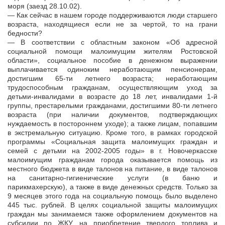
моря (заезд 28.10.02).
— Как сейчас в нашем городе поддерживаются люди старшего
возраста, находящиеся если не за чертой, то на грани
бедности?
— В соответствии с областным законом «Об адресной
социальной помощи малоимущим жителям Ростовской
области», социальное пособие в денежном выражении
выплачивается одиноким неработающим пенсионерам,
достигшим 65-ти летнего возраста; неработающим
трудоспособным гражданам, осуществляющим уход за
детьми-инвалидами в возрасте до 18 лет, инвалидами 1-й
группы, престарелыми гражданами, достигшими 80-ти летнего
возраста (при наличии документов, подтверждающих
нуждаемость в постороннем уходе); а также лицам, попавшим
в экстремальную ситуацию. Кроме того, в рамках городской
программы «Социальная защита малоимущих граждан и
семей с детьми на 2002-2005 годы» в г. Новочеркасске
малоимущим гражданам города оказывается помощь из
местного бюджета в виде талонов на питание, в виде талонов
на санитарно-гигиенические услуги (в баню и
парикмахерскую), а также в виде денежных средств. Только за
9 месяцев этого года на социальную помощь было выделено
445 тыс. рублей. В целях социальной защиты малоимущих
граждан мы занимаемся также оформлением документов на
субсидии по ЖКУ, на приобретение твердого топлива и