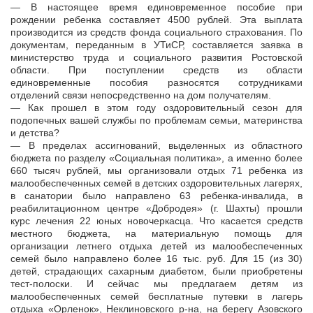
— В настоящее время единовременное пособие при
рождении ребенка составляет 4500 рублей. Эта выплата
производится из средств фонда социального страхования. По
документам, переданным в УТиСР, составляется заявка в
министерство труда и социального развития Ростовской
области. При поступлении средств из области
единовременные пособия разносятся сотрудниками
отделений связи непосредственно на дом получателям.
— Как прошел в этом году оздоровительный сезон для
подопечных вашей службы по проблемам семьи, материнства
и детства?
— В пределах ассигнований, выделенных из областного
бюджета по разделу «Социальная политика», а именно более
660 тысяч рублей, мы организовали отдых 71 ребенка из
малообеспеченных семей в детских оздоровительных лагерях,
в санатории было направлено 63 ребенка-инвалида, в
реабилитационном центре «Добродея» (г. Шахты) прошли
курс лечения 22 юных новочеркасца. Что касается средств
местного бюджета, на материальную помощь для
организации летнего отдыха детей из малообеспеченных
семей было направлено более 16 тыс. руб. Для 15 (из 30)
детей, страдающих сахарным диабетом, были приобретены
тест-полоски. И сейчас мы предлагаем детям из
малообеспеченных семей бесплатные путевки в лагерь
отдыха «Орленок», Неклиновского р-на, на берегу Азовского