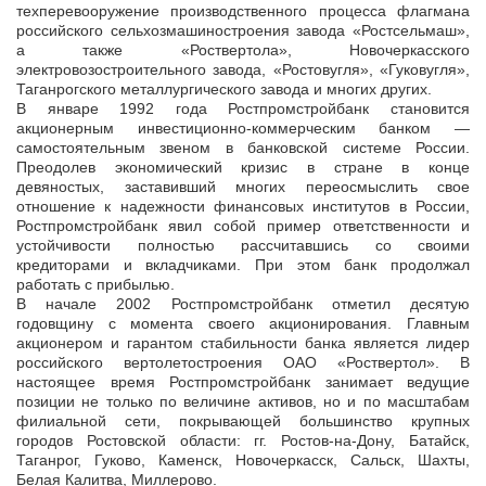
техперевооружение производственного процесса флагмана
российского сельхозмашиностроения завода «Ростсельмаш»,
а также «Роствертола», Новочеркасского
электровозостроительного завода, «Ростовугля», «Гуковугля»,
Таганрогского металлургического завода и многих других.
В январе 1992 года Ростпромстройбанк становится
акционерным инвестиционно-коммерческим банком —
самостоятельным звеном в банковской системе России.
Преодолев экономический кризис в стране в конце
девяностых, заставивший многих переосмыслить свое
отношение к надежности финансовых институтов в России,
Ростпромстройбанк явил собой пример ответственности и
устойчивости полностью рассчитавшись со своими
кредиторами и вкладчиками. При этом банк продолжал
работать с прибылью.
В начале 2002 Ростпромстройбанк отметил десятую
годовщину с момента своего акционирования. Главным
акционером и гарантом стабильности банка является лидер
российского вертолетостроения ОАО «Роствертол». В
настоящее время Ростпромстройбанк занимает ведущие
позиции не только по величине активов, но и по масштабам
филиальной сети, покрывающей большинство крупных
городов Ростовской области: гг. Ростов-на-Дону, Батайск,
Таганрог, Гуково, Каменск, Новочеркасск, Сальск, Шахты,
Белая Калитва, Миллерово.