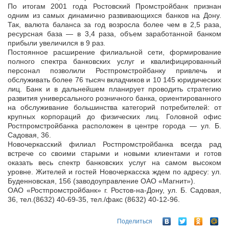
По итогам 2001 года Ростовский Промстройбанк признан
одним из самых динамично развивающихся банков на Дону.
Так, валюта баланса за год возросла более чем в 2,5 раза,
ресурсная база — в 3,4 раза, объем заработанной банком
прибыли увеличился в 9 раз.
Постоянное расширение филиальной сети, формирование
полного спектра банковских услуг и квалифицированный
персонал позволили Ростпромстройбанку привлечь и
обслуживать более 76 тысяч вкладчиков и 10 145 юридических
лиц. Банк и в дальнейшем планирует проводить стратегию
развития универсального розничного банка, ориентированного
на обслуживание большинства категорий потребителей: от
крупных корпораций до физических лиц. Головной офис
Ростпромстройбанка расположен в центре города — ул. Б.
Садовая, 36.
Новочеркасский филиал Ростпромстройбанка всегда рад
встрече со своими старыми и новыми клиентами и готов
оказать весь спектр банковских услуг на самом высоком
уровне. Жителей и гостей Новочеркасска ждем по адресу: ул.
Буденновская, 156 (заводоуправление ОАО «Магнит»).
ОАО «Ростпромстройбанк» г. Ростов-на-Дону, ул. Б. Садовая,
36, тел.(8632) 40-69-35, тел./факс (8632) 40-12-96.
Поделиться