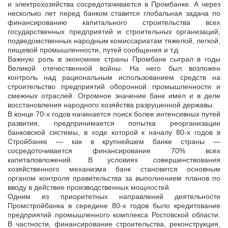
и электрохозяйства сосредотачивается в Промбанке. А через
несколько лет перед банком ставится глобальная задача по
финансированию капитального строительства всех
государственных предприятий и строительных организаций,
подведомственных народным комиссариатам тяжелой, легкой,
пищевой промышленности, путей сообщения и т.д.
Важную роль в экономике страны Промбанк сыграл в годы
Великой отечественной войны. На него был возложен
контроль над рациональным использованием средств на
строительство предприятий оборонной промышленности и
смежных отраслей. Огромное значение банк имел и в деле
восстановления народного хозяйства разрушенной державы.
В конце 70-х годов начинается поиск более интенсивных путей
развития, предпринимается попытка реорганизации
банковской системы, в ходе которой к началу 80-х годов в
Стройбанке — как в крупнейшем банке страны —
сосредоточивается финансирование 70% всех
капиталовложений. В условиях совершенствования
хозяйственного механизма банк становится основным
органом контроля правительства за выполнением планов по
вводу в действие производственных мощностей.
Одним из приоритетных направлений деятельности
Промстройбанка в середине 80-х годов было кредитование
предприятий промышленного комплекса Ростовской области.
В частности, финансирование строительства, реконструкция,