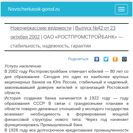
Novocherkassk-gorod.ru
Новочеркасские ведомости
|
Выпуск №42 от 23
октября 2002
| ОАО «РОСТПРОМСТРОЙБАНК» —
стабильность, надежность, гарантии
Поделиться
Услуги населению
В 2002 году Ростпромстройбанк отмечает юбилей — 80 лет со
дня образования. Сегодня это один из наиболее крупных
акционерных банков на Юге России, стабильный и надежный,
завоевывавший доверие жителей и организаций Ростовской
области.
История создания банка начинается в 1922 году — году
образования СССР. В связи с грандиозными планами в
области товарно-денежных отношений у молодого государства
возникает необходимость в формировании мощной
финансовой структуры нового типа. Через год начинает
функционировать Промышленный банк.
В 1928 году все долгосрочное кредитование промышленности