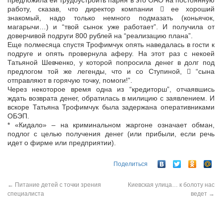
предложила ей трудоустроить парня в это ОАО на постоянную
работу, сказав, что директор компании  ее хороший
знакомый, надо только немного подмазать (коньячок,
магарычи…) и “твой сынок уже работает”. И получила от
доверчивой подруги 800 рублей на “реализацию плана”.
Еще полмесяца спустя Трофимчук опять наведалась в гости к
подруге и опять провернула аферу. На этот раз с некоей
Татьяной Шевченко, у которой попросила денег в долг под
предлогом той же легенды, что и со Ступиной,  “сына
отправляют в горячую точку, помоги!”.
Через некоторое время одна из “кредиторш”, отчаявшись
ждать возврата денег, обратилась в милицию с заявлением. И
вскоре Татьяна Трофимчук была задержана оперативниками
ОБЭП.
* «Кидало» – на криминальном жаргоне означает обман,
подлог с целью получения денег (или прибыли, если речь
идет о фирме или предприятии).
Поделиться
←
Питание детей с точки зрения
Киевская улица… к болоту нас
специалиста
ведет
→