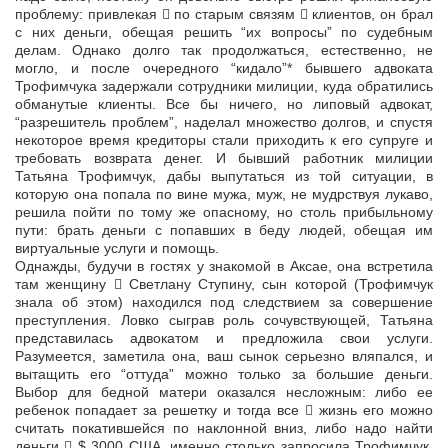
проблему: привлекая  по старым связям  клиентов, он брал
с них деньги, обещая решить “их вопросы” по судебным
делам. Однако долго так продолжаться, естественно, не
могло, и после очередного “кидало”* бывшего адвоката
Трофимчука задержали сотрудники милиции, куда обратились
обманутые клиенты. Все бы ничего, но липовый адвокат,
“разрешитель проблем”, наделал множество долгов, и спустя
некоторое время кредиторы стали приходить к его супруге и
требовать возврата денег. И бывший работник милиции
Татьяна Трофимчук, дабы выпутаться из той ситуации, в
которую она попала по вине мужа, муж, не мудрствуя лукаво,
решила пойти по тому же опасному, но столь прибыльному
пути: брать деньги с попавших в беду людей, обещая им
виртуальные услуги и помощь.
Однажды, будучи в гостях у знакомой в Аксае, она встретила
там женщину  Светлану Ступину, сын которой (Трофимчук
знала об этом) находился под следствием за совершение
преступления. Ловко сыграв роль сочувствующей, Татьяна
представилась адвокатом и предложила свои услуги.
Разумеется, заметила она, ваш сынок серьезно вляпался, и
вытащить его “оттуда” можно только за большие деньги.
Выбор для бедной матери оказался несложным: либо ее
ребенок попадает за решетку и тогда все  жизнь его можно
считать покатившейся по наклонной вниз, либо надо найти
деньги  $ 3000 США, именно столько запросила Трофимчук.