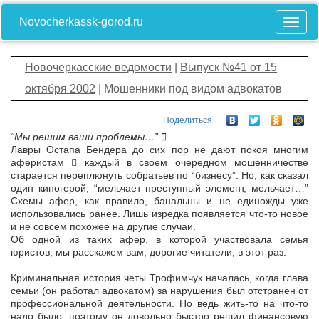
Novocherkassk-gorod.ru
Новочеркасские ведомости
|
Выпуск №41 от 15
октября 2002
| Мошенники под видом адвокатов
Поделиться
“Мы решим ваши проблемы…” 
Лавры Остапа Бендера до сих пор не дают покоя многим
аферистам  каждый в своем очередном мошенничестве
старается переплюнуть собратьев по “бизнесу”. Но, как сказал
один киногерой, “мельчает преступный элемент, мельчает…”
Схемы афер, как правило, банальны и не единожды уже
использовались ранее. Лишь изредка появляется что-то новое
и не совсем похожее на другие случаи.
Об одной из таких афер, в которой участвовала семья
юристов, мы расскажем вам, дорогие читатели, в этот раз.
Криминальная история четы Трофимчук началась, когда глава
семьи (он работал адвокатом) за нарушения был отстранен от
профессиональной деятельности. Но ведь жить-то на что-то
надо было, поэтому он довольно быстро решил финансовую