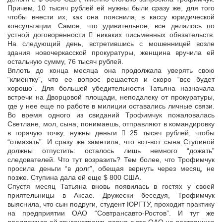
Причем, 10 тысяч рублей ей нужны были сразу же, для того
чтобы внести их, как она пояснила, в кассу юридической
консультации. Самое, что удивительное, все делалось по
устной договоренности  никаких письменных обязательств.
На следующий день, встретившись с мошенницей возле
здания новочеркасской прокуратуры, женщина вручила ей
остальную сумму, 76 тысяч рублей.
Вплоть до конца месяца она продолжала уверять свою
“клиентку”, что ее вопрос решается и скоро “все будет
хорошо”. Для большей убедительности Татьяна назначала
встречи на Дворцовой площади, неподалеку от прокуратуры,
где у нее еще по работе в милиции оставались личные связи.
Во время одного из свиданий Трофимчук пожаловалась
Светлане, мол, сына, понимаешь, отправляют в командировку
в горячую точку, нужны деньги  25 тысяч рублей, чтобы
“отмазать”. И сразу же заметила, что вот-вот сына Ступиной
должны отпустить: осталось лишь немного “дожать”
следователей. Что тут возразить? Тем более, что Трофимчук
просила деньги “в долг”, обещая вернуть через месяц, не
позже. Ступина дала ей еще $ 800 США.
Спустя месяц Татьяна вновь появилась в гостях у своей
приятельницы в Аксае. Дружески беседуя, Трофимчук
выяснила, что сын подруги, студент ЮРГТУ, проходит практику
на предприятии ОАО “Совтрансавто-Ростов”. И тут же