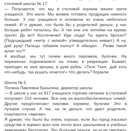
столовой школы № 17:
— Получается, что мы в столовой кормим менее трети
учащихся. Это мало. Мы можем готовить продукции намного
больше. У нас учащиеся в основном из очень небогатых
семей. И я думаю, что были бы у родителей деньги, у нас
больше ребят питалось бы. А так они эти копейки на курево
тратят. Да вот! Костюченко! Иди сюда! Ты курить бросил?
(Подошедший «метр с кепкой» утвердительно кивает.) А ну,
дай руку! Пальцы табаком пахнут! А обещал… Разве такой
купит что?!
А вообще, мы тут печем много пирожков, булочек. На
переменах поднимаемся на этажи, в рекреации. Бывает,
приходит ко мне крошка, в руке рубль: «Тетя Таня, дай хоть
что-нибудь, так кушать хочется!» Что делать? Кормлю.
Школа № 5.
Полина Павловна Каныгина, директор школы:
— В школе у нас из 917 учащихся горячее питание в столовой
получают 210 человек. Все они из малообеспеченных семей.
Другие предпочитают пирожки, коржики, булочки. Это в
лучшем случае. А так, на те деньги, что дают родители,
покупаются «жвачки».
Я думаю, что было бы очень хорошо, если бы город изыскал
средства и кормил всех или почти всех школьников в учебных
заведениях бесплатно. Это большие деньги, но если смотреть