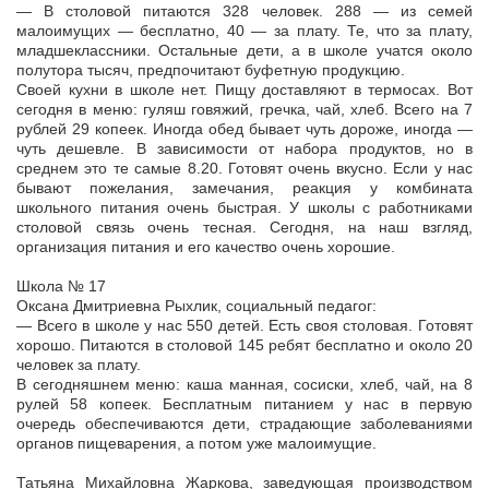
— В столовой питаются 328 человек. 288 — из семей
малоимущих — бесплатно, 40 — за плату. Те, что за плату,
младшеклассники. Остальные дети, а в школе учатся около
полутора тысяч, предпочитают буфетную продукцию.
Своей кухни в школе нет. Пищу доставляют в термосах. Вот
сегодня в меню: гуляш говяжий, гречка, чай, хлеб. Всего на 7
рублей 29 копеек. Иногда обед бывает чуть дороже, иногда —
чуть дешевле. В зависимости от набора продуктов, но в
среднем это те самые 8.20. Готовят очень вкусно. Если у нас
бывают пожелания, замечания, реакция у комбината
школьного питания очень быстрая. У школы с работниками
столовой связь очень тесная. Сегодня, на наш взгляд,
организация питания и его качество очень хорошие.
Школа № 17
Оксана Дмитриевна Рыхлик, социальный педагог:
— Всего в школе у нас 550 детей. Есть своя столовая. Готовят
хорошо. Питаются в столовой 145 ребят бесплатно и около 20
человек за плату.
В сегодняшнем меню: каша манная, сосиски, хлеб, чай, на 8
рулей 58 копеек. Бесплатным питанием у нас в первую
очередь обеспечиваются дети, страдающие заболеваниями
органов пищеварения, а потом уже малоимущие.
Татьяна Михайловна Жаркова, заведующая производством