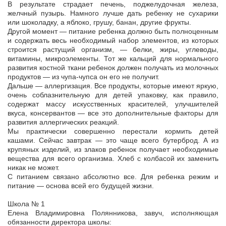
В результате страдает печень, поджелудочная железа,
желчный пузырь. Намного лучше дать ребенку не сухарики
или шоколадку, а яблоко, грушу, банан, другие фрукты.
Другой момент — питание ребенка должно быть полноценным
и содержать весь необходимый набор элементов, из которых
строится растущий организм, — белки, жиры, углеводы,
витамины, микроэлементы. Тот же кальций для нормального
развития костной ткани ребенок должен получать из молочных
продуктов — из чупа-чупса он его не получит.
Дальше — аллергизация. Все продукты, которые имеют яркую,
очень соблазнительную для детей упаковку, как правило,
содержат массу искусственных красителей, улучшителей
вкуса, консервантов — все это дополнительные факторы для
развития аллергических реакций.
Мы практически совершенно перестали кормить детей
кашами. Сейчас завтрак — это чаще всего бутерброд. А из
крупяных изделий, из злаков ребенок получает необходимые
вещества для всего организма. Хлеб с колбасой их заменить
никак не может.
С питанием связано абсолютно все. Для ребенка режим и
питание — основа всей его будущей жизни.
Школа № 1
Елена Владимировна Полянникова, завуч, исполняющая
обязанности директора школы: