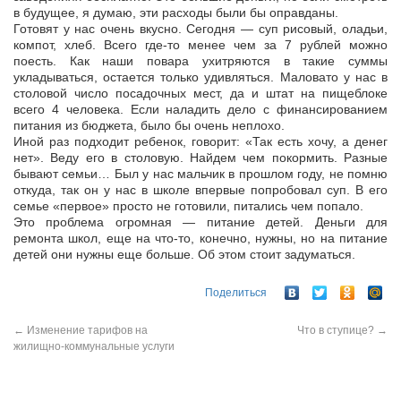
в будущее, я думаю, эти расходы были бы оправданы.
Готовят у нас очень вкусно. Сегодня — суп рисовый, оладьи,
компот, хлеб. Всего где-то менее чем за 7 рублей можно
поесть. Как наши повара ухитряются в такие суммы
укладываться, остается только удивляться. Маловато у нас в
столовой число посадочных мест, да и штат на пищеблоке
всего 4 человека. Если наладить дело с финансированием
питания из бюджета, было бы очень неплохо.
Иной раз подходит ребенок, говорит: «Так есть хочу, а денег
нет». Веду его в столовую. Найдем чем покормить. Разные
бывают семьи… Был у нас мальчик в прошлом году, не помню
откуда, так он у нас в школе впервые попробовал суп. В его
семье «первое» просто не готовили, питались чем попало.
Это проблема огромная — питание детей. Деньги для
ремонта школ, еще на что-то, конечно, нужны, но на питание
детей они нужны еще больше. Об этом стоит задуматься.
Поделиться
←
Изменение тарифов на
Что в ступице?
→
жилищно-коммунальные услуги