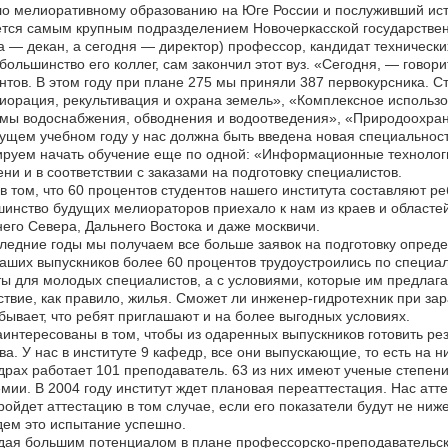
о мелиоративному образованию на Юге России и послуживший исто
тся самым крупным подразделением Новочеркасской государствен
а — декан, а сегодня — директор) профессор, кандидат техническ
 большинство его коллег, сам закончил этот вуз. «Сегодня, — говори
нтов. В этом году при плане 275 мы приняли 387 первокурсника. С
орация, рекультивация и охрана земель», «Комплексное использ
мы водоснабжения, обводнения и водоотведения», «Природоохран
ущем учебном году у нас должна быть введена новая специальност
руем начать обучение еще по одной: «Информационные технологии
ни и в соответствии с заказами на подготовку специалистов.
в том, что 60 процентов студентов нашего института составляют р
инство будущих мелиораторов приехало к нам из краев и областей
его Севера, Дальнего Востока и даже москвичи.
ледние годы мы получаем все больше заявок на подготовку опреде
аших выпускников более 60 процентов трудоустроились по специа
ы для молодых специалистов, а с условиями, которые им предлагаю
ствие, как правило, жилья. Сможет ли инженер-гидротехник при за
бывает, что ребят приглашают и на более выгодных условиях.
интересованы в том, чтобы из одаренных выпускников готовить ре
ва. У нас в институте 9 кафедр, все они выпускающие, то есть на 
рах работает 101 преподаватель. 63 из них имеют ученые степени
мии. В 2004 году институт ждет плановая переаттестация. Нас атт
ройдет аттестацию в том случае, если его показатели будут не ниж
ем это испытание успешно.
ая большим потенциалом в плане профессорско-преподавательско