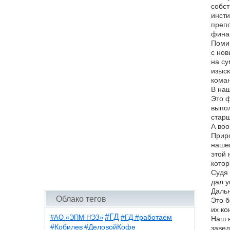
собст
инсти
препо
финан
Помим
с нов
на су
изыск
коман
В наш
Это ф
выпол
старш
А воо
Приро
нашег
этой 
котор
Судя 
дал у
Дальн
Облако тегов
Это б
их ко
#ГД
#АО «ЭПМ-НЭЗ»
#ГД #работаем
Наш н
#ДеловойКофе
#Кобилев
завед