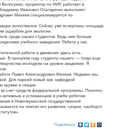
 Волосухин, проректор по НИР, работает в
 Владимир Иванович Ольгаренко выполняет
дрович Михеев специализируется по
зации золоотвалов. Сейчас уже исчерпаны площади
им ущербом для экологии.
оте среди наших студентов. Ведь чем больше
пределами учебного заведения. Ребята у нас
тательной работе и движение здесь есть.
ью. В прошлом году студенты нашего — тогда еще
творчества молодежи на уровне академии. Я
ром.
работе Павел Александрович Михеев. Недавно мы
кой. Для парней новый зав. кафедрой
 кружки и секции.
за счет средств федеральной программы. Понятно,
о-активным и успевающим в учебе ребятам.
ания в Новочеркасской государственной
ывается на темпах его развития, скорее, наоборот
ститутов».
Поделиться