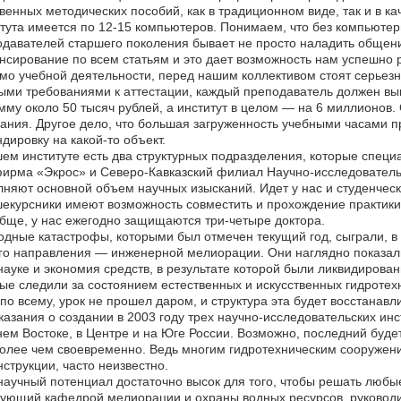
венных методических пособий, как в традиционном виде, так и в к
тута имеется по 12-15 компьютеров. Понимаем, что без компьютер
давателей старшего поколения бывает не просто наладить общени
сирование по всем статьям и это дает возможность нам успешно р
о учебной деятельности, перед нашим коллективом стоят серьезн
ыми требованиями к аттестации, каждый преподаватель должен в
мму около 50 тысяч рублей, а институт в целом — на 6 миллионов
ания. Другое дело, что большая загруженность учебными часами 
дировку на какой-то объект.
ем институте есть два структурных подразделения, которые спец
ирма «Экрос» и Северо-Кавказский филиал Научно-исследовательск
няют основной объем научных изысканий. Идет у нас и студенческ
екурсники имеют возможность совместить и прохождение практики,
бще, у нас ежегодно защищаются три-четыре доктора.
дные катастрофы, которыми был отмечен текущий год, сыграли, 
о направления — инженерной мелиорации. Они наглядно показали
науке и экономия средств, в результате которой были ликвидирова
ые следили за состоянием естественных и искусственных гидротех
по всему, урок не прошел даром, и структура эта будет восстанавл
казания о создании в 2003 году трех научно-исследовательских ин
ем Востоке, в Центре и на Юге России. Возможно, последний будет
олее чем своевременно. Ведь многим гидротехническим сооружения
нструкции, часто неизвестно.
аучный потенциал достаточно высок для того, чтобы решать любые
ующий кафедрой мелиорации и охраны водных ресурсов, руководи