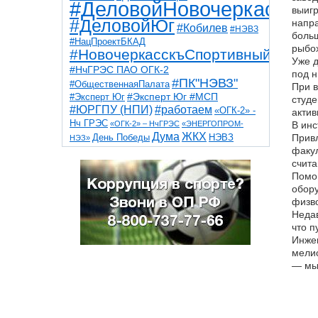
#ДеловойНовочеркасск
выигр
#ДеловойЮг
напра
#Кобилев
#НЭВЗ
больш
#НацПроектБКАД
рыбох
#НовочеркасскъСпортивный
Уже д
#НчГРЭС ПАО ОГК-2
под н
#ПК"НЭВЗ"
#ОбщественнаяПалата
При в
#Эксперт Юг
#Эксперт Юг #МСП
студе
#ЮРГПУ (НПИ)
#работаем
«ОГК-2» -
актив
Нч ГРЭС
«ОГК-2» – НчГРЭС
«ЭНЕРГОПРОМ-
В инс
Дума
ЖКХ
НЭВЗ
Привл
День Победы
НЭЗ»
ТНТ
НчГРЭС
факул
Победа
Собор
ТПП
счита
благоустройство
ветераны
выборы
дети
Помог
дороги
казаки
коррупция
космос
обору
парк
общественная палата
пожар
роща
физво
спорт
художники
театр
транспорт
Недав
что п
Инжен
мелио
— мы 