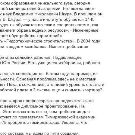
ком образования уникального вуза, сегодня
ной мелиоративной академии. Его возглавляет
их наук Владимир Николаевич Шкура. В прошлом он,
т В. Шкура, — у нас в институте обучается 1445
туденты обучаются по таким специальностям, как
ование и охрана водных ресурсов», «Инженерные
ное обустройство территорий».
ь «Гидротехническое строительство». В 2004 году
 в водном хозяйстве». Все это требования
ебята из сельских районов. Подавляющее
 Юга России. Есть учащиеся из Украины, районов
ленных специалистов. В этом году, например, из
льности. Основная проблема здесь не с местами
т. Пока, к сожалению, это низкий уровень оплаты и
работной плате в 2 тысячи еще и снимать квартиру?
зерв кадров профессорско-преподавательского
них ведется дипломное проектирование. На
. Этот показатель выше, чем требования для
естуют по показателям Тимирязевской академии.
е 75 процентов тимирязевских. Уверены, что
го состава, мы идем по пути создания