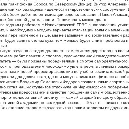
ала грант фонда Сороса по Северскому Донцу); Виктор Алексеевич
влении как раз оценки надежности гидротехнических сооружений;
ой объем работ по оптимизации водопользования; Павел Алексан
озяйственной деятельности. Перечислять можно долго.
ва года мы работаем с Новочеркасской ГРЭС в направлении утили
их, и необходимо находить варианты утилизации золы с наименьш
сем перечисленном выше, мы не забываем и о воспитательной раб
нт будет занят в стенах вуза, тем меньше будет с ним проблем за 
ные.
титуте введена сегодня должность заместителя директора по воспи
екаем ребят к занятию спортом, художественной самодеятельност
ьтета — были признаны победителями в смотре самодеятельного 
ю, что преподавателям необходимо увлечь ребят и личным приме
ает нам и новый проректор академии по учебно-воспитательной 
довали для девочек зал, где они могут заниматься фитнесс-аэроби
спитания Владимир Семенович Федоров создает новые спортивные
но сотня наших студентов отдохнула на Черноморском побережье 
утевки мы предоставили в качестве поощрения самым общественн
ерно-мелиоративный институт — самый старший по сроку образов
ративной академии, но солидный возраст — 95 лет — никак не сказ
как старшие стараемся задавать тон нашим коллегам из других ин