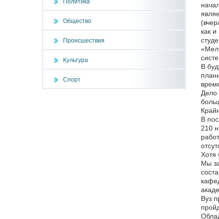
Политика
начал
являе
Общество
(вчер
как и
студе
Происшествия
«Мели
систе
Культура
В буд
плани
Спорт
време
Дело 
больш
Крайн
В пос
210 н
работ
отсут
Хотя 
Мы за
соста
кафед
акаде
Вуз п
пройд
Облад