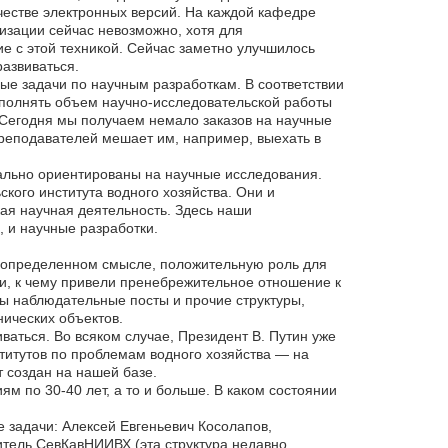
ачестве электронных версий. На каждой кафедре
изации сейчас невозможно, хотя для
е с этой техникой. Сейчас заметно улучшилось
азвиваться.
ые задачи по научным разработкам. В соответствии
ыполнять объем научно-исследовательской работы
. Сегодня мы получаем немало заказов на научные
преподавателей мешает им, например, выехать в
иально ориентированы на научные исследования.
ого института водного хозяйства. Они и
ая научная деятельность. Здесь наши
 и научные разработки.
в определенном смысле, положительную роль для
, к чему привели пренебрежительное отношение к
ны наблюдательные посты и прочие структуры,
нических объектов.
иваться. Во всяком случае, Президент В. Путин уже
ститутов по проблемам водного хозяйства — на
 создан на нашей базе.
м по 30-40 лет, а то и больше. В каком состоянии
 задачи: Алексей Евгеньевич Косолапов,
тель СевКавНИИВХ (эта структура недавно