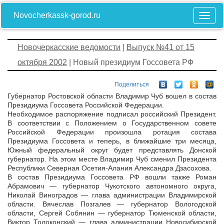
Novocherkassk-gorod.ru
Новочеркасские ведомости
|
Выпуск №41 от 15
октября 2002
| Новый президиум Госсовета РФ
Поделиться
Губернатор Ростовской области Владимир Чуб вошел в состав
Президиума Госсовета Российской Федерации.
Необходимое распоряжение подписал российский Президент.
В соответствии с Положением о Государственном совете
Российской Федерации произошла ротация состава
Президиума Госсовета и теперь, в ближайшие три месяца,
Южный федеральный округ будет представлять Донской
губернатор. На этом месте Владимир Чуб сменил Президента
Республики Северная Осетия-Алания Александра Дзасохова.
В состав Президиума Госсовета РФ вошли также Роман
Абрамович — губернатор Чукотского автономного округа,
Николай Виноградов — глава администрации Владимирской
области. Вячеслав Позгалев — губернатор Вологодской
области, Сергей Собянин — губернатор Тюменской области,
Виктор Толоконский — глава администрации Новосибирской