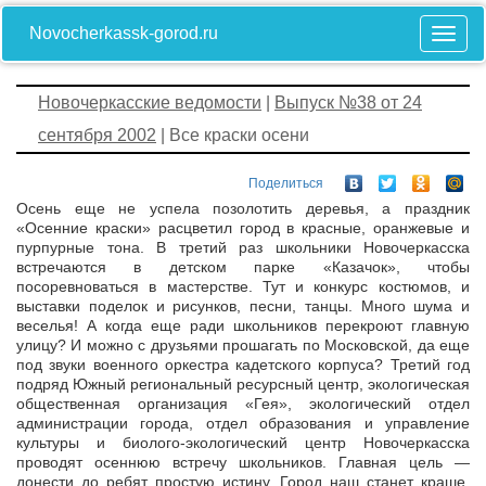
Novocherkassk-gorod.ru
Новочеркасские ведомости
|
Выпуск №38 от 24
сентября 2002
| Все краски осени
Поделиться
Осень еще не успела позолотить деревья, а праздник
«Осенние краски» расцветил город в красные, оранжевые и
пурпурные тона. В третий раз школьники Новочеркасска
встречаются в детском парке «Казачок», чтобы
посоревноваться в мастерстве. Тут и конкурс костюмов, и
выставки поделок и рисунков, песни, танцы. Много шума и
веселья! А когда еще ради школьников перекроют главную
улицу? И можно с друзьями прошагать по Московской, да еще
под звуки военного оркестра кадетского корпуса? Третий год
подряд Южный региональный ресурсный центр, экологическая
общественная организация «Гея», экологический отдел
aдминистрации города, отдел образования и управление
культуры и биолого-экологический центр Новочеркасска
проводят осеннюю встречу школьников. Главная цель —
донести до ребят простую истину. Город наш станет краше,