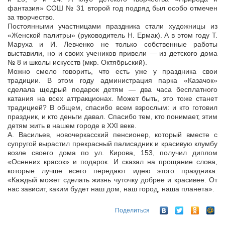
фантазия» СОШ № 31 второй год подряд был особо отмечен
за творчество.
Постоянными участницами праздника стали художницы из
«Женской палитры» (руководитель Н. Ермак). А в этом году Т.
Маруха и И. Левченко не только собственные работы
выставили, но и своих учеников привели — из детского дома
№ 8 и школы искусств (мкр. Октябрьский).
Можно смело говорить, что есть уже у праздника свои
традиции. В этом году администрация парка «Казачок»
сделала щедрый подарок детям — два часа бесплатного
катания на всех аттракционах. Может быть, это тоже станет
традицией? В общем, спасибо всем взрослым: и кто готовил
праздник, и кто деньги давал. Спасибо тем, кто понимает, этим
детям жить в нашем городе в XXI веке.
А. Васильев, новочеркасский пенсионер, который вместе с
супругой вырастил прекрасный палисадник и красивую клумбу
возле своего дома по ул. Кирова, 153, получил диплом
«Осенних красок» и подарок. И сказал на прощание слова,
которые лучше всего передают идею этого праздника:
«Каждый может сделать жизнь чуточку добрее и красивее. От
нас зависит, каким будет наш дом, наш город, наша планета».
Поделиться