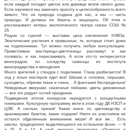
если каждый посадит цветок или деревце возле своего дома.
Если научимся мы замечать красоту и целесообразность всего
живого. Что не природа создана для нас, а мы — часть
природы. И должны ее беречь и защищать. Об этом и
рассказывают актеры экологического театра сказок СОШ №
25.
Рядом со сценой — выставка цеха озеленения НЭВЗа.
Экзотические растения и привычные, те, которые стоят дома
на подоконниках. Тут можно получить любую консультацию.
Приветливые мастерицы-цветочницы расскажут и как
поливать, и как пересаживать. А если кто-то интересуется
виноградом, по соседству саженцы из института
виноградарства и виноделия.
Много зрителей у стендов с поделками. Глаза разбегаются! В
ход у юных мастеров идет все! Шишки и соломка, перышки,
сухоцветы, обрезки ткани и глина… А фантазия беспредельна!
Неведомые зверушки, сказочные пейзажи, цветы диковинные
— все это радует гостей праздника.
Подведение итогов конкурсов чередуется с концертными
номерами. Культурную программу вели в этом году ДК НЗСП и
ЦЭВ. А сколько призов! Какие книги по цветоводству и
аранжировке букетов, какие подарки! Никто из участников не
остался обделенным вниманием жюри! И все же… Есть
школы, традиционно выделяющиеся на остальном фоне, — 6
и 25, 9 и 14. А клуб детского творчества «Природа и