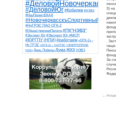
#ДеловойНовочеркасск
пенси
#ДеловойЮг
3) на
#Кобилев
#НЭВЗ
специ
#НацПроектБКАД
декл
#НовочеркасскъСпортивный
нако
#НчГРЭС ПАО ОГК-2
фондо
#ПК"НЭВЗ"
#ОбщественнаяПалата
прило
#Эксперт Юг
#Эксперт Юг #МСП
застр
#ЮРГПУ (НПИ)
#работаем
«ОГК-2» -
. Зас
Нч ГРЭС
«ОГК-2» – НчГРЭС
«ЭНЕРГОПРОМ-
чаще 
Дума
ЖКХ
НЭВЗ
Пенси
День Победы
НЭЗ»
ТНТ
НчГРЭС
фонд
Победа
Собор
ТПП
За сч
благоустройство
ветераны
выборы
дети
случа
дороги
казаки
коррупция
космос
Росси
парк
общественная палата
пожар
роща
Федер
спорт
художники
театр
транспорт
←
Укладк