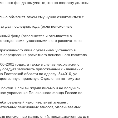
ионного фонда получат те, кто по возрасту должны
ьно объяснят, зачем ему нужно ознакомиться с
 за два последних года (если пенсионные
нный фонд (заполняется и отсылается в
о сведениями, указанными в его распечатке из
трахованного лица с указанием учтенного в
для определения расчетного пенсионного капитала
0-2001 годах, а также в случае несогласия с
цу следует заполнить приложенный к извещению
 Ростовской области по адресу: 344010, ул.
общественную приемную Отделения по тому же
 почтой. Если вы ждали письмо и не получили
нное управление Пенсионного фонда России по
себя реальный накопительный элемент.
зательных пенсионных взносов, уплачиваемых
тв пенсионных накоплений, предназначенных для