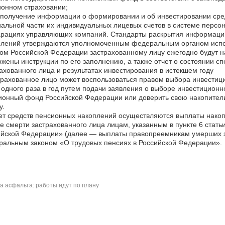
онном страховании;
 получение информации о формировании и об инвестировании сре
альной части их индивидуальных лицевых счетов в системе персо
арациях управляющих компаний. Стандарты раскрытия информации
плений утверждаются уполномоченным федеральным органом испо
м Российской Федерации застрахованному лицу ежегодно будут на
жены инструкции по его заполнению, а также отчет о состоянии с
ахованного лица и результатах инвестирования в истекшем году
трахованное лицо может воспользоваться правом выбора инвести
одного раза в год путем подачи заявления о выборе инвестицион
онный фонд Российской Федерации или доверить свою накопител
у.
ет средств пенсионных накоплений осуществляются выплаты накопи
е смерти застрахованного лица лицам, указанным в пункте 6 стать
йской Федерации» (далее — выплаты правопреемникам умерших за
альным законом «О трудовых пенсиях в Российской Федерации».
а асфальта: работы идут по плану