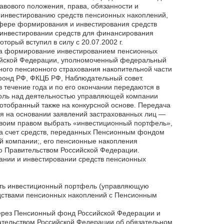
авового положения, права, обязанности и
 инвестированию средств пенсионных накоплений,
 сфере формирования и инвестирования средств
 инвестировании средств для финансирования
торый вступил в силу с 20.07.2002 г.
 за формирование инвестированием пенсионных
ийской Федерации, уполномоченный федеральный
ного пенсионного страхования накопительной части
фонд РФ, ФКЦБ РФ, Наблюдательный совет.
течение года и по его окончании передаются в
оль над деятельностью управляющей компании
отобранный также на конкурсной основе. Передача
 на основании заявлений застрахованных лиц —
своим правом выбрать «инвестиционный портфель»,
за счет средств, переданных Пенсионным фондом
 компании;, его пенсионные накопления
 Правительством Российской Федерации.
ании и инвестировании средств пенсионных
ать инвестиционный портфель (управляющую
дствами пенсионных накоплений с Пенсионным
через Пенсионный фонд Российской Федерации и
ательством Российской Федерации об обязательном