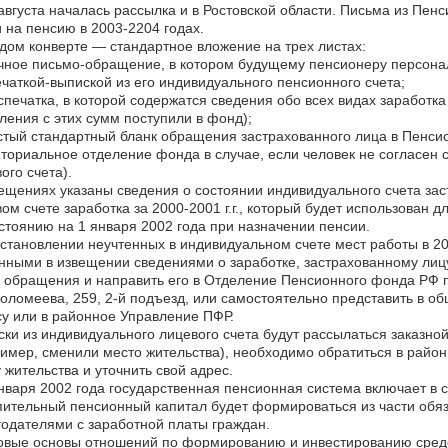
августа началась рассылка и в Ростовской области. Письма из Пенс
 на пенсию в 2003-2204 годах.
дом конверте — стандартное вложение на трех листах:
ное письмо-обращение, в котором будущему пенсионеру персонал
чаткой-выпиской из его индивидуального пенсионного счета;
печатка, в которой содержатся сведения обо всех видах заработка
ления с этих сумм поступили в фонд);
тый стандартный бланк обращения застрахованного лица в Пенсио
ториальное отделение фонда в случае, если человек не согласен с
ого счета).
ещениях указаны сведения о состоянии индивидуального счета зас
ом счете заработка за 2000-2001 г.г., который будет использован 
стоянию на 1 января 2002 года при назначении пенсии.
становлении неучтенных в индивидуальном счете мест работы в 200
нными в извещении сведениями о заработке, застрахованному ли
 обращения и направить его в Отделение Пенсионного фонда РФ по
ломеева, 259, 2-й подъезд, или самостоятельно представить в 
у или в районное Управление ПФР.
ки из индивидуального лицевого счета будут рассылаться заказной
имер, сменили место жительства), необходимо обратиться в райо
 жительства и уточнить свой адрес.
нваря 2002 года государственная пенсионная система включает в 
ительный пенсионный капитал будет формироваться из части обя
одателями с заработной платы граждан.
овые основы отношений по формированию и инвестированию средс