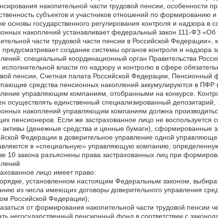
сирования накопительной части трудовой пенсии, особенности пр
ственность субъектов и участников отношений по формированию и
же основы государственного регулирования контроля и надзора в
онных накоплений устанавливает федеральный закон 111-ФЗ «Об
ительной части трудовой части пенсии в Российской Федерации», ко
 предусматривает создание системы органов контроля и надзора
плений: специальный координационный орган Правительства Росс
 исполнительной власти по надзору и контролю в сфере обязатель
вой пенсии, Счетная палата Российской Федерации, Пенсионный 
пающие средства пенсионных накоплений аккумулируются в ПФР в 
вление управляющим компаниям, отобранными на конкурсе. Контр
н осуществлять единственный специализированный депозитарий, 
ионных накоплений управляющим компаниям должна производиться
их пенсионеров. Если же застрахованное лицо не воспользуется 
— активы (денежные средства и ценные бумаги), сформированные 
йской Федерации в доверительное управление одной управляющей
авляются в «специальную» управляющую компанию, определенную
ве 10 закона разъяснены права застрахованных лиц при формиров
плений
ахованное лицо имеет право:
 порядке, установленном настоящим Федеральным законом, выбир
анию из числа имеющих договоры доверительного управления сре
ом Российской Федерации);
казаться от формирования накопительной части трудовой пенсии 
ть негосударственный пенсионный фонд в соответствии с законод