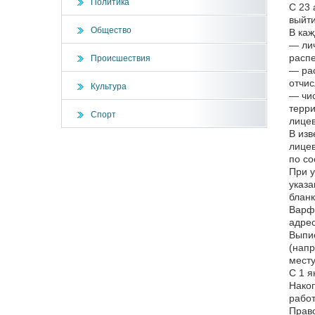
Политика
С 23 
выйти
Общество
В каж
— лич
распе
Происшествия
— рас
отчис
Культура
— чис
терри
Спорт
лицев
В изв
лицев
по со
При у
указа
бланк
Варфо
адрес
Выпис
(напр
месту
С 1 я
Накоп
работ
Прав