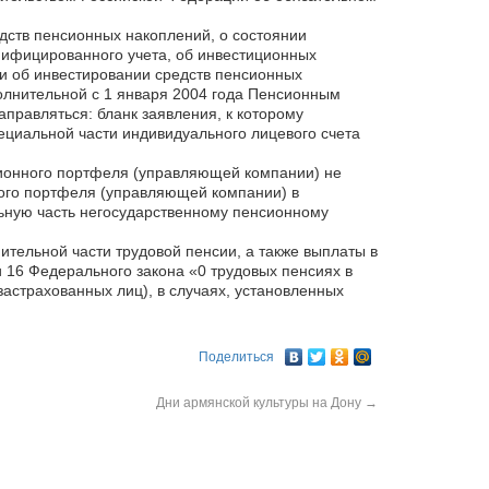
дств пенсионных накоплений, о состоянии
нифицированного учета, об инвестиционных
 об инвестировании средств пенсионных
лнительной с 1 января 2004 года Пенсионным
правляться: бланк заявления, к которому
пециальной части индивидуального лицевого счета
ционного портфеля (управляющей компании) не
ного портфеля (управляющей компании) в
ьную часть негосударственному пенсионному
тельной части трудовой пенсии, а также выплаты в
и 16 Федерального закона «0 трудовых пенсиях в
страхованных лиц), в случаях, установленных
Поделиться
Дни армянской культуры на Дону
→