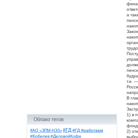
финан
ответ
а так
пенси
накоп
Закон
нако
орган
трудо
Посту
упра
долже
пенс
будущ
т.е. 
Росси
напр
В гла
нако
Застр
1) в
Облако тегов
комп
фонд
#ГД
#АО «ЭПМ-НЭЗ»
#ГД #работаем
2) от
#ДеловойКофе
#Кобилев
выбра