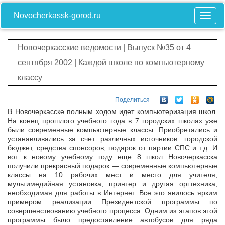
Novocherkassk-gorod.ru
Новочеркасские ведомости
|
Выпуск №35 от 4
сентября 2002
| Каждой школе по компьютерному
классу
Поделиться
В Новочеркасске полным ходом идет компьютеризация школ.
На конец прошлого учебного года в 7 городских школах уже
были современные компьютерные классы. Приобретались и
устанавливались за счет различных источников: городской
бюджет, средства спонсоров, подарок от партии СПС и т.д. И
вот к новому учебному году еще 8 школ Новочеркасска
получили прекрасный подарок — современные компьютерные
классы на 10 рабочих мест и место для учителя,
мультимедийная установка, принтер и другая оргтехника,
необходимая для работы в Интернет. Все это явилось ярким
примером реализации Президентской программы по
совершенствованию учебного процесса. Одним из этапов этой
программы было предоставление автобусов для ряда