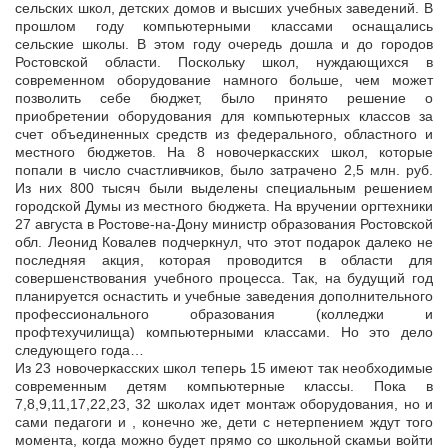
сельских школ, детских домов и высших учебных заведений. В
прошлом году компьютерными классами оснащались
сельские школы. В этом году очередь дошла и до городов
Ростовской области. Поскольку школ, нуждающихся в
современном оборудование намного больше, чем может
позволить себе бюджет, было принято решение о
приобретении оборудования для компьютерных классов за
счет объединенных средств из федерального, областного и
местного бюджетов. На 8 новочеркасских школ, которые
попали в число счастливчиков, было затрачено 2,5 млн. руб.
Из них 800 тысяч были выделены специальным решением
городской Думы из местного бюджета. На вручении оргтехники
27 августа в Ростове-на-Дону министр образования Ростовской
обл. Леонид Ковалев подчеркнул, что этот подарок далеко не
последняя акция, которая проводится в области для
совершенствования учебного процесса. Так, на будущий год
планируется оснастить и учебные заведения дополнительного
профессионального образования (колледжи и
профтехучилища) компьютерными классами. Но это дело
следующего года…
Из 23 новочеркасских школ теперь 15 имеют так необходимые
современным детям компьютерные классы. Пока в
7,8,9,11,17,22,23, 32 школах идет монтаж оборудования, но и
сами педагоги и , конечно же, дети с нетерпением ждут того
момента, когда можно будет прямо со школьной скамьи войти