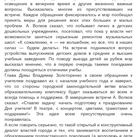
освещение в вечернее время и другие жизненно важные
вопросы. Высказались многие из присутствовавших на
встрече. Каждое обращение фиксировалось и мэр пообещал
принять меры для решения всех этих больших и малых
проблем. А. Волков сказал, что побывает лично в детских
дошкольных учреждениях, посетовал, что пока у власти нет
возможности заняться серьезным ремонтом музыкальных
школ: «К сожалению, я — не волшебник, но все, что в наших
силах — будем делать». На встрече поднимался вопрос
устройства выпускников детских домов в средние и высшие
учебные заведения. По поводу выезда детей за рубеж мэр
высказал мнению, что в первую очередь такими поездками
должны поощряться отличники учебы.
Глава Думы Владимир Золоторенко в своем обращении к
учителям поздравил их с началом учебного года и заверил,
что со стороны городской законодательной ветви власти
образовательному комплексу будет оказываться во всем и
всегда помощь и поддержка. В завершение встречи А. Волков
сказал: «Ставлю задачу: начать подготовку к празднованию
Дня учителя! В театре, с концертом, цветами, грамотами и
подарками!» Эта идея всем присутствующим очень
понравилась.
А если говорить серьезно, то такой открытый и конструктивный
диалог властей города и тех, кто занимается воспитанием и
образованием подрастающего поколения (а молодежь и дети