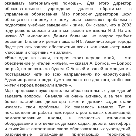
оказывать материальную помощь». Для этого директор
образовательного учреждения должен обратиться в
управление образования. Мэр попросил директоров школ
обращаться напрямую к нему, если возникают проблемы в
подготовке учебных заведений к зиме. Он сказал, что в 2003
году решено серьезно заняться ремонтом школы N 3. На это
нужно 87 миллионов. Деньги большие, но вопрос требует
решения. В плане и ремонт школы N 5. Администрация города
будет решать вопрос обеспечения всех школ компьютерными
классами и спортивными залами.
«Еще одна из задач, которая стоит передо мной, — это
обеспечение учителей жильем, — сказал А. Волков. — Вопрос
острый, но решать его будем. С Божьей и вашей помощью мы
постараемся идти во всех направлениях по нарастующей.
Администрация города, Дума сделают все для того, чтобы все
жители города поверили власти».
Мэр предложил руководителям образовательных учреждений
задавать вопросы. Сначала не очень активно, а за тем все
более настойчиво директора школ и детских садов стали
излагать свои проблемы. Их оказалось немало. Тут и
некачественная работа некоторых строительных организаций,
ремонтировавших школы, и полностью изношенное
оборудование в отдельных детских садах, дороги, светофоры
и стихийные автостоянки около образовательных учреждений,
разрушенные ограждения прилегающих территорий,