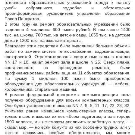
готовности образовательных учреждений города к началу
учебы собравшихся подробно и обстоятельно
проинформировал руководитель управления образования
Павел Панкратов.
В этом году на ремонт образовательных учреждений было
выделено 4 миллиона 600 тысяч рублей. В том числе 1400
тыс. на школы, 760 тыс. на детские сады, 1055 тыс. на детские
дома и 1200 тыс. на школы-интернаты.
Благодаря этим средствам были выполнены большие объемы
работ по замене систем теплоснабжения, водоканализации,
электросетей. Отремонтированы спортивные залы в школах
NN 17 и 10, начат ремонт зала в школе N 25. Сверх плана,
составленного на проведение ремонта, были
профинансированы работы еще на 11 объектах образования.
На сумму 1 миллион 100 тысяч было приобретено
оборудования для образовательных учреждений — мебель,
холодильники, стиральные машины.
В рамках федеральной программы компьютеризации школ
получено оборудование для восьми компьютерных классов.
Оно будет установлено в школах NN 7, 8, 9, 11, 17, 22, 23, 32.
Учитывая ранее имевшиеся компьютерные классы, теперь
только в шести школах их нет.
«Всем педагогам, а их в городе
1500 человек, мы не сможем увеличить заработную плату, —
сказал мэр, — но если кому-то из них особенно трудно, или у
кого-то сложились особые обстоятельства, мы можем