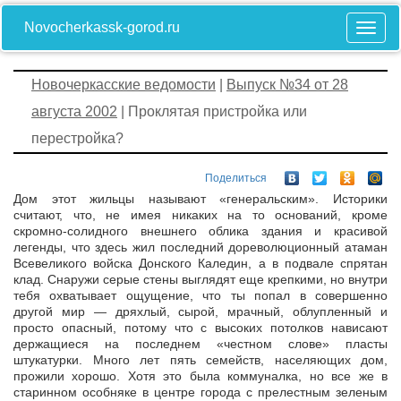
Novocherkassk-gorod.ru
Новочеркасские ведомости
|
Выпуск №34 от 28
августа 2002
| Проклятая пристройка или
перестройка?
Поделиться
Дом этот жильцы называют «генеральским». Историки
считают, что, не имея никаких на то оснований, кроме
скромно-солидного внешнего облика здания и красивой
легенды, что здесь жил последний дореволюционный атаман
Всевеликого войска Донского Каледин, а в подвале спрятан
клад. Снаружи серые стены выглядят еще крепкими, но внутри
тебя охватывает ощущение, что ты попал в совершенно
другой мир — дряхлый, сырой, мрачный, облупленный и
просто опасный, потому что с высоких потолков нависают
держащиеся на последнем «честном слове» пласты
штукатурки. Много лет пять семейств, населяющих дом,
прожили хорошо. Хотя это была коммуналка, но все же в
старинном особняке в центре города с прелестным зеленым