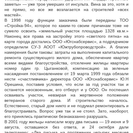
заметы» — уже трое умерших от инсульта. Вина за это, хотя и
не прямо, но все же возлагается на строителей «всех
мастей».
В 1998 году функции заказчика были переданы ТОО
«Стройка-94», которое по каким-то своим причинам тоже не
сумело освоить «земельный участок площадью 1328 кв.м.»
Наконец все права на застройку этого «светлого пятна» на
карте города достались ООО «Югснабсервис», а подрядчиком
определили СУ-3 АООТ «Южтрубопроводстрой». А благие
намерения были таковы: затраты на выполнение капитального
ремонта существующего жилого дома, обеспечение квартир
всеми видами благоустройства, отселение жилицы квартиры
номер один гр. Цыганковой, компенсацию за зеленые
насаждения постановлением от 19 марта 1999 года обязали
нести «счастливчика» директора ООО «Югснабсервис» Ю.Н
Орешина, поставив условия, что если за год участок так и
останется неосвоенным, его отберут и у ООО. Он поспешил
осваивать участок, невзирая на жертвенное положение
ветеранов старого дома. И строительство началось.
Естественно, старый дом никто и не подумал ремонтировать и
благоустраивать. Вопрос уже так и не стоял. Зато, наоборот,
его принялись практически безнаказанно разрушать.
В 2001 году жильцы написали мэру два письма — 19 июня и 9
августа, оставшиеся без ответа, и 24 октября дали
телеграмму: «Два письма на протяжении четырех месяцев