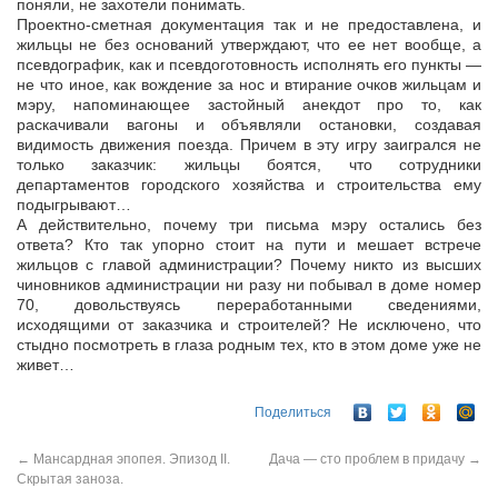
поняли, не захотели понимать.
Проектно-сметная документация так и не предоставлена, и
жильцы не без оснований утверждают, что ее нет вообще, а
псевдографик, как и псевдоготовность исполнять его пункты —
не что иное, как вождение за нос и втирание очков жильцам и
мэру, напоминающее застойный анекдот про то, как
раскачивали вагоны и объявляли остановки, создавая
видимость движения поезда. Причем в эту игру заигрался не
только заказчик: жильцы боятся, что сотрудники
департаментов городского хозяйства и строительства ему
подыгрывают…
А действительно, почему три письма мэру остались без
ответа? Кто так упорно стоит на пути и мешает встрече
жильцов с главой администрации? Почему никто из высших
чиновников администрации ни разу ни побывал в доме номер
70, довольствуясь переработанными сведениями,
исходящими от заказчика и строителей? Не исключено, что
стыдно посмотреть в глаза родным тех, кто в этом доме уже не
живет…
Поделиться
←
Мансардная эпопея. Эпизод II.
Дача — сто проблем в придачу
→
Скрытая заноза.