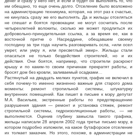
денег и сразу у него нет, и если и будет он выполнять то, что
им обещано, то еще очень долго. Отселение было возложено
на администрацию техникума, которая, на этот раз к счастью,
не кинулась сразу же его выполнять. Да и жильцы отселяться
не спешат и боятся провокации: не могут сосчитать после
четырехлетней волокиты, сколько же может продлиться их
добровольно-принудительная ссылка, а за время ее, как в
восточной притче о Насреддине, обещавшем своему
господину за три года научить разговаривать осла, «или осел
умрет, или умру я, или пресветлый эмир». Жильцы стали
опасаться не только бездействия строителей, но и их
действия. Они боятся, например, что строители раскроют
крышу и по каким-то своим причинам прекратят работы, и
бросят дом без кровли, заливаемый осадками…
Растянутый на двадцать мелких пунктов, график не включил в
себя почему-то именно жизненно важные для старого дома
моменты: ремонт стропильной системы, штукатурку
внутренних помещений. Как пишет в письме к мэру депутат
М.А. Васильев, экстренные работы по предотвращению
разрушения здания — ремонт и установка стяжек, ремонт
стропильной системы, гидроизоляционные работы, — не
выполняются. Оценив глубину замысла такого графика,
жильцы написали 28 апреля 2002 года третье письмо мэру, в
котором подробно изложили, на какое бутафорское отселение
их толкает заказчик. Но этого, похоже, в администрации не