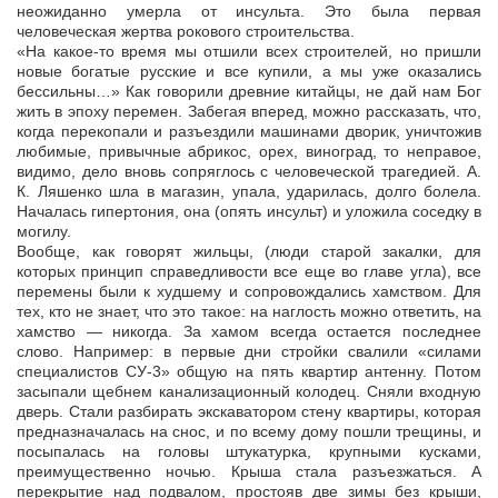
неожиданно умерла от инсульта. Это была первая
человеческая жертва рокового строительства.
«На какое-то время мы отшили всех строителей, но пришли
новые богатые русские и все купили, а мы уже оказались
бессильны…» Как говорили древние китайцы, не дай нам Бог
жить в эпоху перемен. Забегая вперед, можно рассказать, что,
когда перекопали и разъездили машинами дворик, уничтожив
любимые, привычные абрикос, орех, виноград, то неправое,
видимо, дело вновь сопряглось с человеческой трагедией. А.
К. Ляшенко шла в магазин, упала, ударилась, долго болела.
Началась гипертония, она (опять инсульт) и уложила соседку в
могилу.
Вообще, как говорят жильцы, (люди старой закалки, для
которых принцип справедливости все еще во главе угла), все
перемены были к худшему и сопровождались хамством. Для
тех, кто не знает, что это такое: на наглость можно ответить, на
хамство — никогда. За хамом всегда остается последнее
слово. Например: в первые дни стройки свалили «силами
специалистов СУ-3» общую на пять квартир антенну. Потом
засыпали щебнем канализационный колодец. Сняли входную
дверь. Стали разбирать экскаватором стену квартиры, которая
предназначалась на снос, и по всему дому пошли трещины, и
посыпалась на головы штукатурка, крупными кусками,
преимущественно ночью. Крыша стала разъезжаться. А
перекрытие над подвалом, простояв две зимы без крыши,