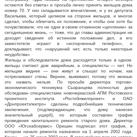
остаются без ответа» и просьба лично принять жильцов дома
номер 70. У них складывается впечатление, и у их депутата
Васильева, который целиком на стороне жильцов, и многое
сделал, чтобы облегчить их положение, и чтобы они хотя бы
почувствовали, что не одни в своем отчаянном «цеплянии» за
сегодняшнюю жизнь, — тоже, что до главы администрации не
доходят сведения об истинном положении дел, а его
заместители играют в «испорченный телефон», и
докладывают, что «нарушений нет, есть только некоторые
неудобства».
Жильцы и обследователи дома расходятся только в одном:
жильцы считают дом аварийным, а специалисты — нет. Но
жильцам виднее — они живут и слышат по ночам, как
потрескивают стены. Вернее, выживают, потому что жизнью
это назвать нельзя. По просьбе директора торгово-
экономического техникума Сызранцева полностью дом
обследован специалистами новочеркасской АПМ Ростовского
проектного института «Ростоблжилпроект» и ОАО
«Донпроектэлектро» сделаны подробнейшие технические
заключения, (подтверждающие, что дому нанесен
значительный ущерб), по которым составлен график
проведения капитального ремонта старого дома. Директор
ООО «Югснабсервис» Орешин подписал этот график, в
котором начало ремонта назначено на 1 апреля 2002 года.