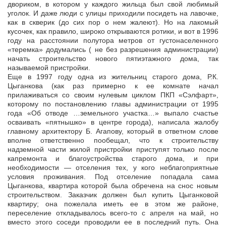
двориком, в котором у каждого жильца был свой любимый
уголок. И даже люди с улицы приходили посидеть на лавочке,
как в скверик (до сих пор о нем жалеют). Но на лакомый
кусочек, как правило, широко открываются ротики, и вот в 1996
году на расстоянии полутора метров от густонаселенного
«теремка» додумались ( не без разрешения администрации)
начать строительство нового пятиэтажного дома, так
называемой пристройки.
Еще в 1997 году одна из жительниц старого дома, Р.К.
Цыганкова (как раз примерно к ее комнате начал
прилаживаться со своим нулевым циклом ПКП «Сэлфарт»,
которому по постановлению главы администрации от 1995
года «Об отводе …земельного участка…» выпало счастье
осваивать «пятнышко» в центре города), написала жалобу
главному архитектору Б. Агапову, который в ответном слове
вполне ответственно пообещал, что к строительству
надземной части жилой пристройки приступят только после
капремонта и благоустройства старого дома, и при
необходимости — отселения тех, у кого неблагоприятные
условия проживания. Под отселение попадала сама
Цыганкова, квартира которой была обречена на снос новым
строительством. Заказчик должен был купить Цыганковой
квартиру; она пожелала иметь ее в этом же районе,
переселение откладывалось всего-то с апреля на май, но
вместо этого соседи проводили ее в последний путь. Она