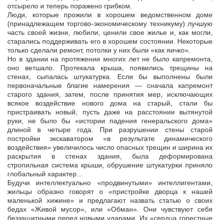
отсырело и теперь поражено грибком.
Люди, которые прожили в хорошем ведомственном доме
(принадлежащем торгово-экономическому техникуму) лучшую
часть своей жизни, любили, ценили свое жилье и, как могли,
старались поддерживать его в хорошем состоянии. Некоторые
только сделали ремонт, потолки у них были «как яичко».
Но в здании на протяжении многих лет не было капремонта,
оно ветшало. Протекала крыша, появились трещины на
стенах, сыпалась штукатурка. Если бы выполнены были
первоначальные благие намерения — сначала капремонт
старого здания, затем, после принятия мер, исключающих
всякое воздействие нового дома на старый, стали бы
пристраивать новый, пусть даже на расстоянии вытянутой
руки, не было бы «истории падения генеральского дома»
длиной в четыре года. При разрушении стены старой
постройки экскаватором «в результате динамического
воздействия» увеличилось число опасных трещин и ширина их
раскрытия в стенах здания, была деформирована
стропильная система крыши, обрушение штукатурки приняло
глобальный характер…
Будучи интеллектуально «продвинутыми» интеллигентами,
жильцы образно говорят о «пристройке дворца к нашей
маленькой хижине» и предлагают назвать статью о своих
бедах «Живой мусор», или «Обман». Они чувствуют себя
беззащитными перед новыми ударами. Их «сердца горестные