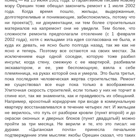
Конец — на 25 июня 2002 года. В гарантийном письме новому
мэру Орешин тоже обещал закончить ремонт к 1 июля 2002
года. Когда время пошло, жильцы, выдержанные,
долготерпеливые и понимающие, забеспокоились, потому что
ни проекта(!), ни документации, ни тем более строительных
материалов на капремонт они не увидели. Тем более, что
сложности ремонта предполагали отселение (с 1 февраля
2002 года), хотя с жильцами эта идея согласована не была, и
куда их девать, не ясно было полгода назад, так же как не
ясно и теперь. Поэтому все остаются на своих местах. За
исключением еще одной соседки, которую тоже разбил
инсульт, когда стену, смежную с ее квартирой, разбивали
экскаватором, и ее, уже беспомощную, взяла к себе
племянница, на руках которой она и умерла. Это была третья,
пока последняя человеческая жертва строительства. Ремонт
же существовал все еще пока только в воображении.
Улиточная скорость строителей, если только у них не торчит в
спине кол, так же знаменита, как и правдивость их обещаний.
Например, крохотный коридорчик при входе в коммунальную
квартиру восстанавливался в течение четырех лет. И жильцам
не верилось, что путь от разборки кровли (пункт второй) и до
окраски оконных и дверных блоков (пункт двадцатый) можно
пройти за три месяца. Не верили и те, кто это писал: не
дураки. «Цыганская почта» принесла печальное
подтверждение этим мыслям: якобы Орешин сказал, что таких