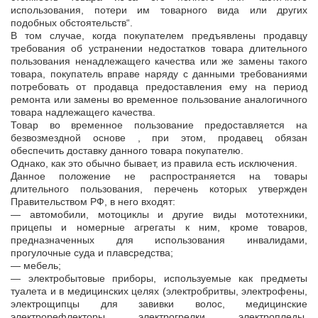
использования, потери им товарного вида или других
подобных обстоятельств“.
В том случае, когда покупателем предъявлены продавцу
требования об устранении недостатков товара длительного
пользования ненадлежащего качества или же замены такого
товара, покупатель вправе наряду с данными требованиями
потребовать от продавца предоставления ему на период
ремонта или замены во временное пользование аналогичного
товара надлежащего качества.
Товар во временное пользование предоставляется на
безвозмездной основе , при этом, продавец обязан
обеспечить доставку данного товара покупателю.
Однако, как это обычно бывает, из правила есть исключения.
Данное положение не распространяется на товары
длительного пользования, перечень которых утвержден
Правительством РФ, в него входят:
— автомобили, мотоциклы и другие виды мототехники,
прицепы и номерные агрегаты к ним, кроме товаров,
предназначенных для использования инвалидами,
прогулочные суда и плавсредства;
— мебель;
— электробытовые приборы, используемые как предметы
туалета и в медицинских целях (электробритвы, электрофены,
электрощипцы для завивки волос, медицинские
электрорефлекторы, электрогрелки, электропледы,