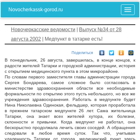
Novocherkassk-gorod.ru
Новочеркасские ведомости
|
Выпуск №34 от 28
августа 2002
| Медпункт в татарке есть!
Поделиться
В понедельник, 26 августа, завершилась, в конце концов, к
радости жителей Татарки и городской администрации, история
с открытием медицинского пункта в этом микрорайоне.
По словам первого заместителя главы администрации города
Сергея Бондарева, самое сложное было согласовать в
министерстве здравоохранения области все необходимые
формальности по открытию этого пусть небольшого, но все же
учреждения здравоохранения. Работать в медпункте будет
Нина Николаевна Одинокая, фельдшер, которая проработала
в прежнем татарском медпункте 26 лет. Сама жительница
Татарки, она знает всех жителей хутора, их болезни,
склонности и привычки. Когда медпункт не работал, она
бескорыстно продолжала лечить своих соседей. А обращения
следовали в любое время суток. Так что, учитывая
удаленность Татарки от города, медицинский пункт здесь