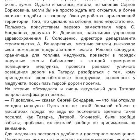
очень нужен. Однако и местные жители, по мнению Сергея
Борисовича, могли бы не просто ждать его открытия, а более
активно подойти к вопросу благоустройства прилегающей
территории. Того, что сделано на сегодня, явно недостаточно.
Пользуясь присутствием первого заместителя мэра С.
Бондарева, депутата К. Денисенко, начальника упрвления
здравоохранения Г. Солощенко, директора департамента
строительства А. Бондаревича, местные жители высказали
свои пожелания представителям власти. Решено соорудить
хранилище для топлива медпункта, привести в порядок
наружные стены библиотеки, к которой пристроено
помещение медпункта, провести ревизию уличного
освещения дороги на Татарку, разобраться с тем, кому
принадлежат железобетонные конструкции, сложенные у
медпункта, подсыпать тырсой дороги поселка.
На встрече обсуждался и очень актуальный для Татарки
вопрос газификации поселка.
— Я доволен, — сказал Сергей Бондарев, — что мы открыли
сегодня медпункт. Пусть это не такой большой объект в
масштабах города, но ведь до последнего времени такие
поселки, как Татарка, Луговой, Ключевой, были вообще
забыты, проблемы их жителей вообще не принимались во
внимание.
Для медпункта построено удобное и просторное помещение.
Прошедшим летом его повторно отремонтировали, устранив