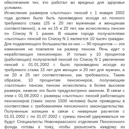
обеспечения тех, кто работал во вредных для здоровья
условиях.
Исчисление размеров «льготных» пенсий с 1 января 2002
года должно было быть произведено исходя из полного
требуемого стажа (25 и 20 лет мужчинам и женщинам
соответственно), а не из 15 и 20 лет, как исчислялись пенсии
по Списку N 1 ранее. В нашем городе получателями
«льготных» пенсий по Списку N 1 являются 10 тысяч граждан.
Для подавляющего большинства из них — 90 процентов — эти
изменения не повлияли на размер пенсии. Речь идет о
неработающих пенсионерах. И только у 10 процентов
(работающих) получателей пенсий по Списку N 1 увеличение
пенсий с 01.01.2002 г. было произведено исходя из
требуемого стажа 15 лет для женщин и 20 лет для мужчин, а
не 20 и 25 лет соответственно, как требовалось. Таким
образом, 10 процентам пенсионеров, получающим
«льготные» пенсии, пенсии исчислялись в более высоком
размере, нежели это было предусмотрено законом. В связи с
этим с 01.08.2002 г. размеры «льготных» пенсий работающих
пенсионеров (таких около 1500 человек) были приведены в
соответствие с требованиями пенсионного законодательства.
Полученные излишне в связи с неверным расчетом с
01.01.2002 г. по 31.07.2002 г. суммы пенсий удерживаться не
будут. Специалисты Новочеркасского отделения Пенсионного
фонда готовы к тому, чтобы разъяснить каждому из