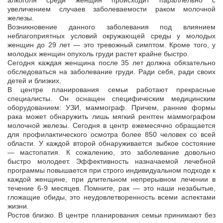
алкоголя среди женщин происходит параллельно с
увеличением случаев заболеваемости раком молочной
железы.
Возникновение данного заболевания под влиянием
неблагоприятных условий окружающей среды у молодых
женщин до 29 лет — это тревожный симптом. Кроме того, у
молодых женщин опухоль груди растет крайне быстро.
Сегодня каждая женщина после 35 лет должна обязательно
обследоваться на заболевание груди. Ради себя, ради своих
детей и близких.
В центре планирования семьи работают прекрасные
специалисты. Он оснащен специфическим медицинским
оборудованием: УЗИ, маммограф. Причем, ранние формы
рака может обнаружить лишь мягкий рентген маммографом
молочной железы. Сегодня в центр ежемесячно обращается
для профилактического осмотра более 850 человек со всей
области. У каждой второй обнаруживается зыбкое состояние
— мастопатия. К сожалению, это заболевание довольно
быстро молодеет. Эффективность назначаемой лечебной
программы повышается при строго индивидуальном подходе к
каждой женщине, при длительном непрерывном лечении в
течение 6-9 месяцев. Помните, рак — это наши незабытые,
гложащие обиды, это неудовлетворенность всеми аспектами
жизни.
Ростов близко. В центре планирования семьи принимают без