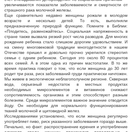
увеличиваются показатели заболеваемости и смертности от
страшного рака молочной железы.
Еще сравнительно недавно женщины рожали в молодом
возрасте и несколько детей. То есть, выполняли
предназначенную природой функцию. Помните в Библии:
«Плодитесь, размножайтесь». Социальная напряженность в
стране также вызвала резкий рост числа разводов. Для многих
рождение ребенка стало слишком дорогим удовольствием. И
на смену многовековой традиции многодетности в нашем
Отечестве пришел и довольно прочно укрепился стереотип
семьи с одним ребенком. Сегодня это около 80 процентов
всех семей. А в этом одна из причин мастопатии. В то же
время практика говорит о том, что если женщина до 30 лет
родит три раза, риск заболеваний груди практически ничтожен.
Мы живем в экологически неблагополучном регионе. Скверная
вода, серьезный недостаток в местных продуктах
необходимых микроэлементов и витаминов снижают
сопротивляемость организма и этим способствуют разным
болезням. Среди микроэлементов важное значение отводится
йоду. Он необходим для нормального функционирования
тканей молочной и щитовидной желез.
Исследованиями установлено, что если женщина регулярно
употребляет пиво, риск указанного заболевания гораздо выше.
Печально, но факт: распространение курения и употребление