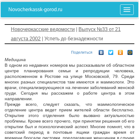
Novocherkassk-gorod.ru
Новочеркасские ведомости
|
Выпуск №33 от 21
августа 2002
| Успеть до безнадежности
Поделиться
Медицина
В одном из недавних номеров мы рассказывали об областном
центре планирования семьи и репродукции человека,
расположенном в Ростове на улице Московской, 79. Среди
многих разных специалистов там имеются и маммологи. Это
врачи, специализирующиеся на лечении заболеваний женской
груди. Сегодня мы расскажем о работе центра в этом
направлении.
Прежде всего, следует сказать, что маммологическое
отделение центра ведет прием жителей области бесплатно.
Открытие этого отделения было вызвано актуальностью
проблемы. Кроме всего прочего, при принятии решения об его
открытии был и психологический аспект. Многие помнят, что в
советский период в почтовые ящики граждан время от
времени бросали листовки, предлагавшие женщинам в случае