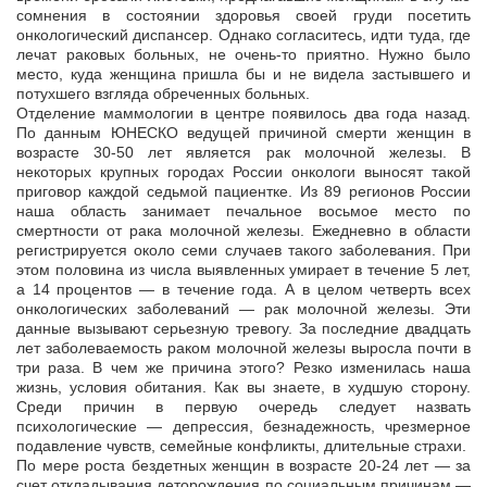
сомнения в состоянии здоровья своей груди посетить
онкологический диспансер. Однако согласитесь, идти туда, где
лечат раковых больных, не очень-то приятно. Нужно было
место, куда женщина пришла бы и не видела застывшего и
потухшего взгляда обреченных больных.
Отделение маммологии в центре появилось два года назад.
По данным ЮНЕСКО ведущей причиной смерти женщин в
возрасте 30-50 лет является рак молочной железы. В
некоторых крупных городах России онкологи выносят такой
приговор каждой седьмой пациентке. Из 89 регионов России
наша область занимает печальное восьмое место по
смертности от рака молочной железы. Ежедневно в области
регистрируется около семи случаев такого заболевания. При
этом половина из числа выявленных умирает в течение 5 лет,
а 14 процентов — в течение года. А в целом четверть всех
онкологических заболеваний — рак молочной железы. Эти
данные вызывают серьезную тревогу. За последние двадцать
лет заболеваемость раком молочной железы выросла почти в
три раза. В чем же причина этого? Резко изменилась наша
жизнь, условия обитания. Как вы знаете, в худшую сторону.
Среди причин в первую очередь следует назвать
психологические — депрессия, безнадежность, чрезмерное
подавление чувств, семейные конфликты, длительные страхи.
По мере роста бездетных женщин в возрасте 20-24 лет — за
счет откладывания деторождения по социальным причинам —