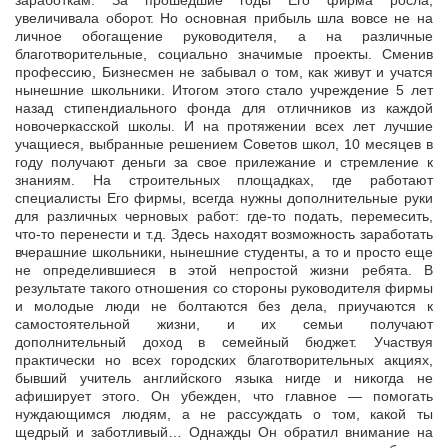
заработкам. За прошедшие годы Его фирма росла,
увеличивала оборот. Но основная прибыль шла вовсе не на
личное обогащение руководителя, а на различные
благотворительные, социально значимые проекты. Сменив
профессию, Бизнесмен не забывал о том, как живут и учатся
нынешние школьники. Итогом этого стало учреждение 5 лет
назад стипендиального фонда для отличников из каждой
новочеркасской школы. И на протяжении всех лет лучшие
учащиеся, выбранные решением Советов школ, 10 месяцев в
году получают деньги за свое прилежание и стремление к
знаниям. На строительных площадках, где работают
специалисты Его фирмы, всегда нужны дополнительные руки
для различных черновых работ: где-то подать, перемесить,
что-то перенести и т.д. Здесь находят возможность заработать
вчерашние школьники, нынешние студенты, а то и просто еще
не определившиеся в этой непростой жизни ребята. В
результате такого отношения со стороны руководителя фирмы
и молодые люди не болтаются без дела, приучаются к
самостоятельной жизни, и их семьи получают
дополнительный доход в семейный бюджет. Участвуя
практически но всех городских благотворительных акциях,
бывший учитель английского языка нигде и никогда не
афиширует этого. Он убежден, что главное — помогать
нуждающимся людям, а не рассуждать о том, какой ты
щедрый и заботливый… Однажды Он обратил внимание на