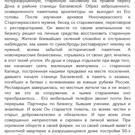
полуразрушенную, старинную часовенку на правом берегу
Дона в районе станицы Багаевской. Образ заброшенного,
оскверненного памятника архитектуры не выходил из Его
головы. После изучения архивов Ноночеркасского и
Старочеркасского музеев, бесед со старожилами, переговоров
с реставраторами, Он вместе со своим компаньоном по
бизнесу решил на личные средства восстановить старинную
капицу. Жители ближайших селений спокойно и отстранено
наблюдали, как какие-то сумасброды реставрируют никому не
нужный, всеми забытый исторический памятник. А
новочеркасские бизнесмены, отрываясь от своих дел, мчались
в этот тихий уголок. Их души и сердца отдыхали при виде того,
как начинает сиять маленькая жемчужина — старинная
Капица, построенная нашими предками на месте поселения,
давшего начало станице Багаевской, в память о казаках,
погибших в битвах с кочевниками за южные рубежи России.
Реставрация завершилась, но местные жители так и не знают,
что же это за сооружение, и чьими стараниями оно
преобразилось… Его мобильный телефон звонит почти без
перерыва. Партнеры по бизнесу, бывшие ученики, друзья и
знакомые. И всем Он старается помочь, со всеми честен и
открыт, доброжелателен и обязателен. И при всем этом
совершенно неприхотлив и скромен в личной жизни. При
огромном обороте в своей фирме, он со своей семьей живет в
крохотной квартирке в разрушающемся доме постройки 50-х