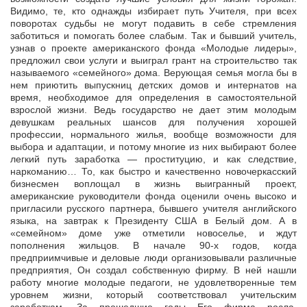
Видимо, те, кто однажды избирает путь Учителя, при всех
поворотах судьбы не могут подавить в себе стремления
заботиться и помогать более слабым. Так и бывший учитель,
узнав о проекте американского фонда «Молодые лидеры»,
предложил свои услуги и выиграл грант на строительство так
называемого «семейного» дома. Верующая семья могла бы в
нем приютить выпускниц детских домов и интернатов на
время, необходимое для определения в самостоятельной
взрослой жизни. Ведь государство не дает этим молодым
девушкам реальных шансов для получения хорошей
профессии, нормального жилья, вообще возможности для
выбора и адаптации, и потому многие из них выбирают более
легкий путь заработка — проституцию, и как следствие,
наркоманию… То, как быстро и качественно новочеркасский
бизнесмен воплощал в жизнь выигранный проект,
американские руководители фонда оценили очень высоко и
пригласили русского партнера, бывшего учителя английского
языка, на завтрак к Президенту США в Белый дом. А в
«семейном» доме уже отметили новоселье, и ждут
пополнения жильцов. В начале 90-х годов, когда
предприимчивые и деловые люди организовывали различные
предприятия, Он создал собственную фирму. В ней нашли
работу многие молодые педагоги, не удовлетворенные тем
уровнем жизни, который соответствовал учительским