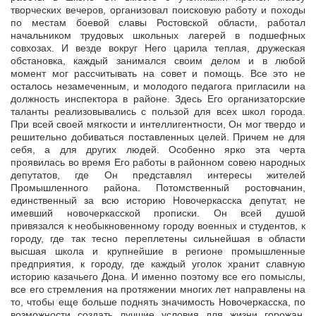
творческих вечеров, организовал поисковую работу и походы
по местам боевой славы Ростовской области, работал
начальником трудовых школьных лагерей в подшефных
совхозах. И везде вокруг Него царила теплая, дружеская
обстановка, каждый занимался своим делом и в любой
момент мог рассчитывать на совет и помощь. Все это не
осталось незамеченным, и молодого педагога пригласили на
должность инспектора в районе. Здесь Его организаторские
таланты реализовывались с пользой для всех школ города.
При всей своей мягкости и интеллигентности, Он мог твердо и
решительно добиваться поставленных целей. Причем не для
себя, а для других людей. Особенно ярко эта черта
проявилась во время Его работы в районном совею народных
депутатов, где Он представлял интересы жителей
Промышленного района. Потомственный ростовчанин,
единственный за всю историю Новочеркасска депутат, не
имевший новочеркасской прописки. Он всей душой
привязался к необыкновенному городу военных и студентов, к
городу, где так тесно переплетены сильнейшая в области
высшая школа и крупнейшие в регионе промышленные
предприятия, к городу, где каждый уголок хранит славную
историю казачьего Дона. И именно поэтому все его помыслы,
все его стремления на протяжении многих лет направлены на
то, чтобы еще больше поднять значимость Новочеркасска, по
возможности создать лучшие условия для жизни горожан.