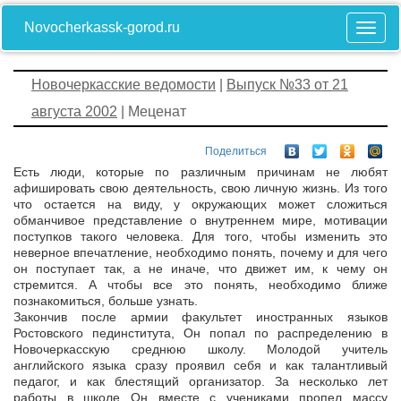
Novocherkassk-gorod.ru
Новочеркасские ведомости
|
Выпуск №33 от 21
августа 2002
| Меценат
Поделиться
Есть люди, которые по различным причинам не любят
афишировать свою деятельность, свою личную жизнь. Из того
что остается на виду, у окружающих может сложиться
обманчивое представление о внутреннем мире, мотивации
поступков такого человека. Для того, чтобы изменить это
неверное впечатление, необходимо понять, почему и для чего
он поступает так, а не иначе, что движет им, к чему он
стремится. А чтобы все это понять, необходимо ближе
познакомиться, больше узнать.
Закончив после армии факультет иностранных языков
Ростовского пединститута, Он попал по распределению в
Новочеркасскую среднюю школу. Молодой учитель
английского языка сразу проявил себя и как талантливый
педагог, и как блестящий организатор. За несколько лет
работы в школе Он вместе с учениками пропел массу