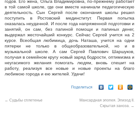
годов. Его жена, Ольга Владимировна, по-прежнему работает
в той самой школе, где они вместе начинали педагогическую
деятельность. Сын Сергей после окончания школы решил
поступить в Ростовский мединститут. Первая попытка
оказалась неудачной. И после года напряженной подготовки и
занятий, он сам, без папиной помощи и папиных денег,
выдержал жесточайший конкурс. Сейчас Сергей учится на 2
курсе. Всеобщая любимица, дочь Наташа, учится на одни
пятерки не только в общеобразовательной, но и в
музыкальной школе. А сам Сергей Павлович Шаршуков,
получая в семейном кругу новый заряд бодрости, оптимизма и
неугасимого желания помогать людям, вновь спешит на
работу, реализуя все новые и новые проекты на благо
любимою города и ею жителей. Удачи!
Поделиться
←
Судьбы сплетенье
Мансардная эпопея. Эпизод II.
Скрытая заноза.
→