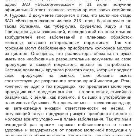
адрес ЗАО «Бессергеневское» и 31 июля получили
официальный ответ главного ветеринарного врача хозяйства
А. Гудкова. В документе говорится о том, что молочное стадо
ЗАО «Бессергеневское» числом 213 голов благополучно по
таким болезням, как туберкулез, бруцеллез, ящур и т.д.
Приводятся даты вакцинаций, исследований на носительство
возбудителей этих заболеваний и плановых обработок
животных согласно ветеринарным нормативам. Так что
горожане могут безбоязненно приобретать колхозное молоко
из цистерн. Оговорюсь, что реализаторы обязаны на руках
иметь все необходимые разрешительные документы на свою
продукцию и каждый покупатель вправе их потребовать.
Частные владельцы крупного рогатого скота, которые продают
свою продукцию на рынках, тоже обязаны иметь
соответствующие разрешения ветеринарной инспекции. Речь,
конечно, не идет о тех продавцах, кто предлагает молочную
продукцию вне городских рынков — на остановках, стихийных
базарчиках, с земли, как правило, в бывших в употреблении
пластиковых бутылках. Вот здесь ни мы — госсанэпиднадзор,
ни ветинспекция никакой ответственности не несем. И
покупающий такую продукцию рискует приобрести вместе с
молоком все что угодно — в плане заболевания. Так что мы в
очередной раз просим горожан побеспокоиться о своем
здоровье и воздержаться от покупок молочной продукции у
продавцов на обочине дороги. Кроме этого, просим о случаях