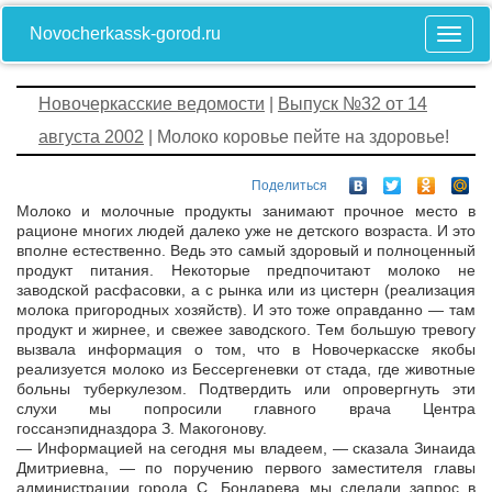
Novocherkassk-gorod.ru
Новочеркасские ведомости
|
Выпуск №32 от 14
августа 2002
| Молоко коровье пейте на здоровье!
Поделиться
Молоко и молочные продукты занимают прочное место в
рационе многих людей далеко уже не детского возраста. И это
вполне естественно. Ведь это самый здоровый и полноценный
продукт питания. Некоторые предпочитают молоко не
заводской расфасовки, а с рынка или из цистерн (реализация
молока пригородных хозяйств). И это тоже оправданно — там
продукт и жирнее, и свежее заводского. Тем большую тревогу
вызвала информация о том, что в Новочеркасске якобы
реализуется молоко из Бессергеневки от стада, где животные
больны туберкулезом. Подтвердить или опровергнуть эти
слухи мы попросили главного врача Центра
госсанэпидназдора З. Макогонову.
— Информацией на сегодня мы владеем, — сказала Зинаида
Дмитриевна, — по поручению первого заместителя главы
администрации города С. Бондарева мы сделали запрос в