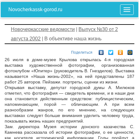
Novocherkassk-gorod.ru
Новочеркасские ведомости
|
Выпуск №30 от 2
августа 2002
| В объективе наша жизнь
Поделиться
26 июля в доме-музее Крылова открылась 4-я городская
выставка художественной фотографии, организованная
фотоклубом «Юпитер» (руководитель В. Гнездилов). Выставка
называется «Наша жизнь-2002», на ней представлены 187
работ 25 авторов. Пейзажи. портреты, сценки из жизни.
Открывая выставку, депутат городской думы А. Милюков
отметил, что фотография — свидетель времени, и в наши дни
она становится действенным средством: публицистическим,
напоминающим, порой — обличающим. А при всем
разнообразии жанров, по его мнению, на следующих
выставках следует больше внимания уделить человеку труда,
показывать жизнь наших предприятий.
Зам. директора Музея истории донского казачества С.
Камнева рассказала об истории фотографии, о ее ценности,
как носителя исторической информации. Годы пройдут, а