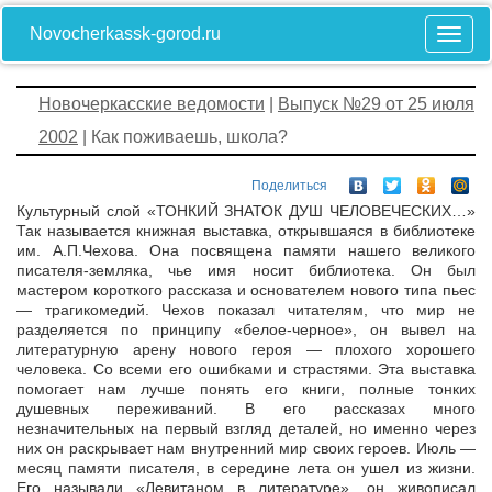
Novocherkassk-gorod.ru
Новочеркасские ведомости
|
Выпуск №29 от 25 июля
2002
| Как поживаешь, школа?
Поделиться
Культурный слой «ТОНКИЙ ЗНАТОК ДУШ ЧЕЛОВЕЧЕСКИХ…»
Так называется книжная выставка, открывшаяся в библиотеке
им. А.П.Чехова. Она посвящена памяти нашего великого
писателя-земляка, чье имя носит библиотека. Он был
мастером короткого рассказа и основателем нового типа пьес
— трагикомедий. Чехов показал читателям, что мир не
разделяется по принципу «белое-черное», он вывел на
литературную арену нового героя — плохого хорошего
человека. Со всеми его ошибками и страстями. Эта выставка
помогает нам лучше понять его книги, полные тонких
душевных переживаний. В его рассказах много
незначительных на первый взгляд деталей, но именно через
них он раскрывает нам внутренний мир своих героев. Июль —
месяц памяти писателя, в середине лета он ушел из жизни.
Его называли «Левитаном в литературе», он живописал