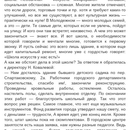
социальная обстановка — сложная. Многие жители отмечают,
что если дороги, торговые точки и пр. хотя и требуют каких-то
улучшений, но все же существуют, а вот культурная жизнь —
практически на нуле! В Молодежном — много молодых семей,
а это — дети. Те самые дети, которых если не увлечь, пойдут
на улицу. И кого они там встретят, неизвестно. А чем это может
закончиться — знают все. И вот школа, о необходимости
которой говорили и мечтали многие, готовится к первому
звонку. И пусть сейчас это всего лишь здание, в котором еще
идет капитальный ремонт, многие уже с гордостью говорят:
«Школа искусств у нас есть!»
А как же обстоят дела в этой школе? За ответом я обратилась
к директору Н. Ковалевой:
— Нам досталось здание бывшего детского садика по пер.
Спартаковскому, 2а. Работники городского департамента
строительства, спасибо им!, закончили реконструкцию.
Проведены кровельные работы, остекление. Осталось
настелить полы, сделать внутреннюю отделку. По окончании
этих работ — благоустроить школьный двор. Так что этот
вопрос уже решен. Самое главное, что нет еще музыкальных
инструментов. Фонд развития города утвердил нашу смету, но
с деньгами — трудности, А время идет, уже конец июля. Кроме
того, штат школы пока не скомплектован. В городском центре
занятости есть наша заявка, нам нужны разные педагоги. Ведь