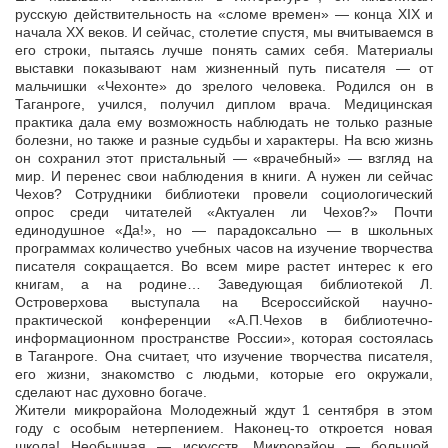
русскую действительность на «сломе времен» — конца XIX и
начала ХХ веков. И сейчас, столетие спустя, мы вчитываемся в
его строки, пытаясь лучше понять самих себя. Материалы
выставки показывают нам жизненный путь писателя — от
мальчишки «Чехонте» до зрелого человека. Родился он в
Таганроге, учился, получил диплом врача. Медицинская
практика дала ему возможность наблюдать не только разные
болезни, но также и разные судьбы и характеры. На всю жизнь
он сохранил этот пристальный — «врачебный» — взгляд на
мир. И перенес свои наблюдения в книги. А нужен ли сейчас
Чехов? Сотрудники библиотеки провели социологический
опрос среди читателей «Актуален ли Чехов?» Почти
единодушное «Да!», но — парадоксально — в школьных
программах количество учебных часов на изучение творчества
писателя сокращается. Во всем мире растет интерес к его
книгам, а на родине… Заведующая библиотекой Л.
Островерхова выступала на Всероссийской научно-
практической конференции «А.П.Чехов в библиотечно-
информационном пространстве России», которая состоялась
в Таганроге. Она считает, что изучение творчества писателя,
его жизни, знакомство с людьми, которые его окружали,
сделают нас духовно богаче.
Жители микрорайона Молодежный ждут 1 сентября в этом
году с особым нетерпением. Наконец-то откроется новая
школа! Необычная — искусств. Микрорайон — большой,