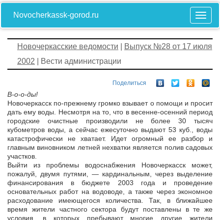
Novocherkassk-gorod.ru
Новочеркасские ведомости
|
Выпуск №28 от 17 июля
2002
| Вести администрации
Поделиться
В-о-о-ды!
Новочеркасск по-прежнему громко взывает о помощи и просит
дать ему воды. Несмотря на то, что в весенне-осенний период
городские очистные производили не более 30 тысяч
кубометров воды, а сейчас ежесуточно выдают 53 куб., воды
катастрофически не хватает. Идет огромный ее разбор и
главным виновником летней нехватки является полив садовых
участков.
Выйти из проблемы водоснабжения Новочеркасск может,
пожалуй, двумя путями, — кардинальным, через выделение
финансирования в бюджете 2003 года и проведение
основательных работ на водоводе, а также через экономное
расходование имеющегося количества. Так, в ближайшее
время жители частного сектора будут поставлены в те же
условия, в которых пребывают многие другие жители