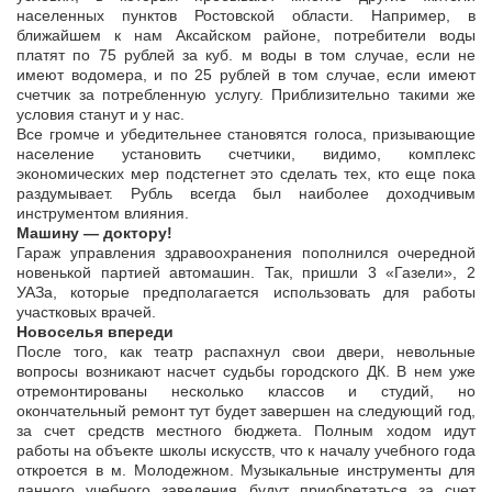
населенных пунктов Ростовской области. Например, в
ближайшем к нам Аксайском районе, потребители воды
платят по 75 рублей за куб. м воды в том случае, если не
имеют водомера, и по 25 рублей в том случае, если имеют
счетчик за потребленную услугу. Приблизительно такими же
условия станут и у нас.
Все громче и убедительнее становятся голоса, призывающие
население установить счетчики, видимо, комплекс
экономических мер подстегнет это сделать тех, кто еще пока
раздумывает. Рубль всегда был наиболее доходчивым
инструментом влияния.
Машину — доктору!
Гараж управления здравоохранения пополнился очередной
новенькой партией автомашин. Так, пришли 3 «Газели», 2
УАЗа, которые предполагается использовать для работы
участковых врачей.
Новоселья впереди
После того, как театр распахнул свои двери, невольные
вопросы возникают насчет судьбы городского ДК. В нем уже
отремонтированы несколько классов и студий, но
окончательный ремонт тут будет завершен на следующий год,
за счет средств местного бюджета. Полным ходом идут
работы на объекте школы искусств, что к началу учебного года
откроется в м. Молодежном. Музыкальные инструменты для
данного учебного заведения будут приобретаться за счет