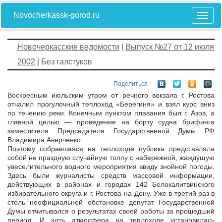
Novocherkassk-gorod.ru
Новочеркасские ведомости
|
Выпуск №27 от 12 июля
2002
| Без галстуков
Поделиться
Воскресным июльским утром от речного вокзала г. Ростова
отчалил прогулочный теплоход «Берегиня» и взял курс вниз
по течению реки. Конечным пунктом плавания был г. Азов, а
главной целью — проведение на борту судна брифинга
заместителя Председателя Государственной Думы РФ
Владимира Аверченко.
Поэтому собравшаяся на теплоходе публика представляла
собой не праздную случайную толпу с набережной, жаждущую
увеселительного водного мероприятия ввиду знойной погоды.
Здесь были журналисты средств массовой информации,
действующих в районах и городах 142 Белокалитвинского
избирательного округа и г. Ростова-на-Дону. Уже в третий раз в
столь неофициальной обстановке депутат Государственной
Думы отчитывался о результатах своей работы за прошедший
период. И хоть атмосфера на теплоходе установилась