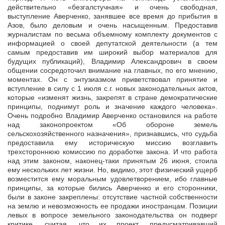
действительно «безгалстучная» и очень свободная,
выступление Аверченко, занявшее все время до прибытия в
Азов, было деловым и очень насыщенным. Предоставив
журналистам по весьма объемному комплекту документов с
информацией о своей депутатской деятельности (а тем
самым предоставив им широкий выбор материалов для
будущих публикаций), Владимир Александрович в своем
общении сосредоточил внимание на главных, по его мнению,
моментах. Он с энтузиазмом приветствовал принятие и
вступление в силу с 1 июля с.г. новых законодательных актов,
которые «изменят жизнь, закрепят в стране демократические
принципы, поднимут роль и значение каждого человека».
Очень подробно Владимир Аверченко остановился на работе
над законопроектом «Об обороне земель
сельскохозяйственного назначения», признавшись, что судьба
предоставила ему историческую миссию возглавить
трехстороннюю комиссию по доработке закона. И что работа
над этим законом, наконец-таки принятым 26 июня, стоила
ему нескольких лет жизни. Но, видимо, этот физический ущерб
возместится ему моральным удовлетворением, ибо главные
принципы, за которые бились Аверченко и его сторонники,
были в законе закреплены: отсутствие частной собственности
на землю и невозможность ее продажи иностранцам. Позиции
левых в вопросе земельного законодательства он подверг
критике, считая, что их проект, предусматривавший