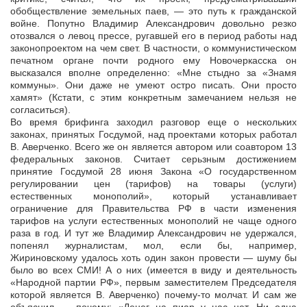
обобществление земельных паев, — это путь к гражданской
войне. Попутно Владимир Александрович довольно резко
отозвался о левоц прессе, ругавшей его в период работы над
законопроектом на чем свет. В частности, о коммунистическом
печатном органе почти родного ему Новочеркасска он
высказался вполне определенно: «Мне стыдно за «Знамя
коммуны». Они даже не умеют остро писать. Они просто
хамят» (Кстати, с этим конкретным замечанием нельзя не
согласиться).
Во время брифинга заходил разговор еще о нескольких
законах, принятых Госдумой, над проектами которых работал
В. Аверченко. Всего же он является автором или соавтором 13
федеральных законов. Считает серьзным достижением
принятие Госдумой 28 июня Закона «О государственном
регулировании цен (тарифов) на товары (услуги)
естественных монополий», который устанавливает
ограничение для Правительства РФ в части изменения
тарифов на услуги естественных монополий не чаще одного
раза в год. И тут же Владимир Александрович не удержался,
попенял журналистам, мол, если бы, например,
Жириновскому удалось хоть один закон провести — шуму бы
было во всех СМИ! А о них (имеется в виду и деятельность
«Народной партии РФ», первым заместителем Председателя
которой является В. Аверченко) почему-то молчат. И сам же