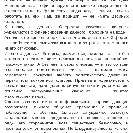
объяснил — почему: «Денег на пиар у нас нет. Ни одна
монополия нас не финансирует, хотя многие вокруг ходят. Но
согласиться на их финансовую поддержку — значит, начать
работать на них. Наш же принцип — не иметь двойных
стандартов.
К слову, о деньгах. Опережая возможные вопросы
журналистов о финансировании данного «брифинга на воде»,
Аверченко откровенно признался, что встреча в такой форме
— наиболее экономически выгодна, а затраты на нее пошли
из его отпускных.
И еще о деньгах. Которых, разумеется, никогда нет. Но без
которых на самом деле невозможна никакая масштабная
пиар-компания. А без нее, в свою очередь, — и это со всей
очевидностью подтверждает жизнь — ничтожно мала
вероятность раскрутки любого политического движения,
партии или конкретной фигуры. Призывать журналистов к
сознательности, даже демонстрируя деяния и устремления,
поистине заслуживающие уважения, — занятие
малоперспективное.
Однако зачастую именно неформальные встречи, дающие
возможность личного общения, сравнения с прошлым,
наблюдения в обычных бытовых ситуцациях, зачастую
кардинально меняют представления о человеке, пополняют
ряды его сторонников. Хотя существует, безусловно, и
противоположная перспектива. Но Владимиру Аверченко она,