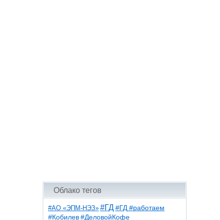
Облако тегов
#ГД
#АО «ЭПМ-НЭЗ»
#ГД #работаем
#ДеловойКофе
#Кобилев