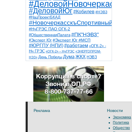
#ДеловойНовочеркасск
#ДеловойЮг
#Кобилев
#НЭВЗ
#НацПроектБКАД
#НовочеркасскъСпортивный
#НчГРЭС ПАО ОГК-2
#ПК"НЭВЗ"
#ОбщественнаяПалата
#Эксперт Юг
#Эксперт Юг #МСП
#ЮРГПУ (НПИ)
#работаем
«ОГК-2» -
Нч ГРЭС
«ОГК-2» – НчГРЭС
«ЭНЕРГОПРОМ-
Дума
ЖКХ
НЭВЗ
День Победы
НЭЗ»
ТНТ
НчГРЭС
Победа
Собор
ТПП
благоустройство
ветераны
выборы
дети
дороги
казаки
коррупция
космос
парк
общественная палата
пожар
роща
спорт
художники
театр
транспорт
Реклама
Новости
Экономика
Политика
Общество