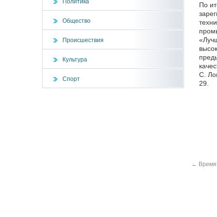
Политика
По ит
зарег
Общество
техни
промы
«Лучш
Происшествия
высок
преды
Культура
качес
С. Ло
Спорт
29.
←
Время 