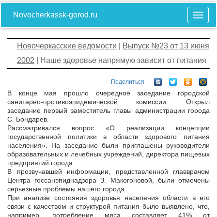
Novocherkassk-gorod.ru
Новочеркасские ведомости
|
Выпуск №23 от 13 июня
2002
| Наше здоровье напрямую зависит от питания
Поделиться
В конце мая прошло очередное заседание городской
санитарно-противоэпидемической комиссии. Открыл
заседание первый заместитель главы администрации города
С. Бондарев.
Рассматривался вопрос «О реализации концепции
государственной политики в области здорового питания
населения». На заседание были приглашены руководители
образовательных и лечебных учреждений, директора пищевых
предприятий города.
В прозвучавшей информации, представленной главврачом
Центра госсанэпиднадзора З. Макогоновой, были отмечены
серьезные проблемы нашего города.
При анализе состояния здоровья населения области в его
связи с качеством и структурой питания было выявлено, что,
например, потребление мяса составляет 41% от