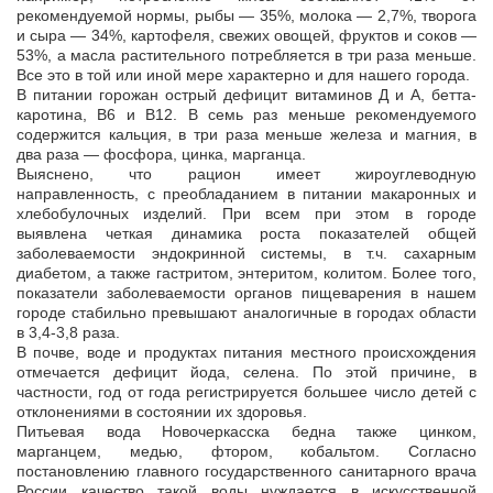
рекомендуемой нормы, рыбы — 35%, молока — 2,7%, творога
и сыра — 34%, картофеля, свежих овощей, фруктов и соков —
53%, а масла растительного потребляется в три раза меньше.
Все это в той или иной мере характерно и для нашего города.
В питании горожан острый дефицит витаминов Д и А, бетта-
каротина, В6 и В12. В семь раз меньше рекомендуемого
содержится кальция, в три раза меньше железа и магния, в
два раза — фосфора, цинка, марганца.
Выяснено, что рацион имеет жироуглеводную
направленность, с преобладанием в питании макаронных и
хлебобулочных изделий. При всем при этом в городе
выявлена четкая динамика роста показателей общей
заболеваемости эндокринной системы, в т.ч. сахарным
диабетом, а также гастритом, энтеритом, колитом. Более того,
показатели заболеваемости органов пищеварения в нашем
городе стабильно превышают аналогичные в городах области
в 3,4-3,8 раза.
В почве, воде и продуктах питания местного происхождения
отмечается дефицит йода, селена. По этой причине, в
частности, год от года регистрируется большее число детей с
отклонениями в состоянии их здоровья.
Питьевая вода Новочеркасска бедна также цинком,
марганцем, медью, фтором, кобальтом. Согласно
постановлению главного государственного санитарного врача
России качество такой воды нуждается в искусственной