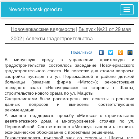
Novocherkassk-gorod.ru
Новочеркасские ведомости
|
Выпуск №21 от 29 мая
2002
| Аспекты градостроительства
Поделиться
В минувшую среду в управлении архитектуры и
градостроительства состоялось заседание Новочеркасского
градостроительного совета. На повестке дня стояли вопросы:
застройка пустыря по ул. Первомайской в районе детской
больницы (заказчик фирма «Митос»); реконструкция
въездного знака «Новочеркасск» со стороны г. Шахты;
строительство нового храма по ул. Мацоты.
Специалистами были рассмотрены все аспекты в решении
данных вопросов и вынесены соответствующие
рекомендации.
А именно: поддержать просьбу «Митоса» о строительстве
девятиэтажного дома и многоуровневой стоянки по ул.
Первомайской. Соответственно «Митосу» выполнить технико-
экономическое обоснование с проектным решением.
Реконструировать въездной знак со стороны г. Шахты, где,