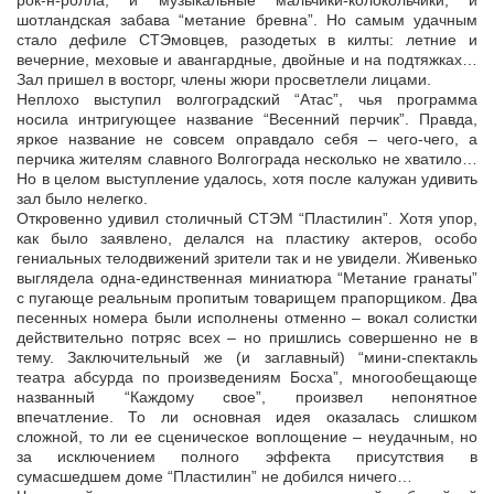
рок-н-ролла, и музыкальные мальчики-колокольчики, и
шотландская забава “метание бревна”. Но самым удачным
стало дефиле СТЭмовцев, разодетых в килты: летние и
вечерние, меховые и авангардные, двойные и на подтяжках…
Зал пришел в восторг, члены жюри просветлели лицами.
Неплохо выступил волгоградский “Атас”, чья программа
носила интригующее название “Весенний перчик”. Правда,
яркое название не совсем оправдало себя – чего-чего, а
перчика жителям славного Волгограда несколько не хватило…
Но в целом выступление удалось, хотя после калужан удивить
зал было нелегко.
Откровенно удивил столичный СТЭМ “Пластилин”. Хотя упор,
как было заявлено, делался на пластику актеров, особо
гениальных телодвижений зрители так и не увидели. Живенько
выглядела одна-единственная миниатюра “Метание гранаты”
с пугающе реальным пропитым товарищем прапорщиком. Два
песенных номера были исполнены отменно – вокал солистки
действительно потряс всех – но пришлись совершенно не в
тему. Заключительный же (и заглавный) “мини-спектакль
театра абсурда по произведениям Босха”, многообещающе
названный “Каждому свое”, произвел непонятное
впечатление. То ли основная идея оказалась слишком
сложной, то ли ее сценическое воплощение – неудачным, но
за исключением полного эффекта присутствия в
сумасшедшем доме “Пластилин” не добился ничего…