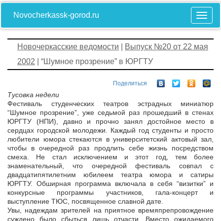
Novocherkassk-gorod.ru
Новочеркасские ведомости
|
Выпуск №20 от 22 мая
2002
| “Шумное прозрение” в ЮРГТУ
Поделиться
Тусовка недели
Фестиваль студенческих театров эстрадных миниатюр
“Шумное прозрение”, уже седьмой раз прошедший в стенах
ЮРГТУ (НПИ), давно и прочно занял достойное место в
сердцах городской молодежи. Каждый год студенты и просто
любители юмора стекаются в университетский актовый зал,
чтобы в очередной раз продлить себе жизнь посредством
смеха. Не стал исключением и этот год, тем более
знаменательный, что очередной фестиваль совпал с
двадцатипятилетним юбилеем театра юмора и сатиры
ЮРГТУ. Обширная программа включала в себя “визитки” и
конкурсные программы участников, гала-концерт и
выступление ТЮС, посвященное славной дате.
Увы, надеждам зрителей на приятное времяпрепровождение
суждено было сбыться лишь отчасти. Вместо ожидаемого