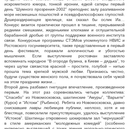
искрометного юмора, тонкой иронии, едкой сатиры первый
день “Шумного прозрения-2002” преподнес залу разливанное
море несмешных пошлостей и псевдофилософских глупостей.
Душераздирающее зрелище, как сказал бы ослик Иа…
Конкурс визиток практически прошел в тишине, прерываемой
редкими смешками, жиденькими хлопками и оглушительной
барабанной дробью от группы поддержки военного института
связи. Конкурсные программы СТЭМов упомянутого НВИС и
Ростовского госуниверситета, также представленные в первый
день фестиваля, поражали алогичностью и убогостью
мышления. Если выступление ростовчан заставляло
вспоминать народное “В огороде бузина, в Киеве – дядька”, то
через шутки связистов красной – простите, голубой – нитью
прошла тема крепкой мужской любви. Признаюсь честно,
будучи существом женского пола, я почувствовала себя чужой
на этом празднике жизни…
Второй день разбавил гнетущее впечатление, произведенное
первым. На этот раз соревновались четыре коллектива:
“Спасибо” из Новомосковска, шахтинские “Амуры”, “Варьете”
(Курск) и “Истоки” (Рыбинск). Ребята из Новомосковска, давно
снискавшие лавры любимцев публики, неплохо, хотя и не
блестяще, повеселили присутствующих, удалось выступление
“Истоков”. Шахтинцы откровенно шокировали зал “чернушкой”
в стиле американских “молодежных комедий” (особенно
интересно выглядящей с точки зрения морально-этического