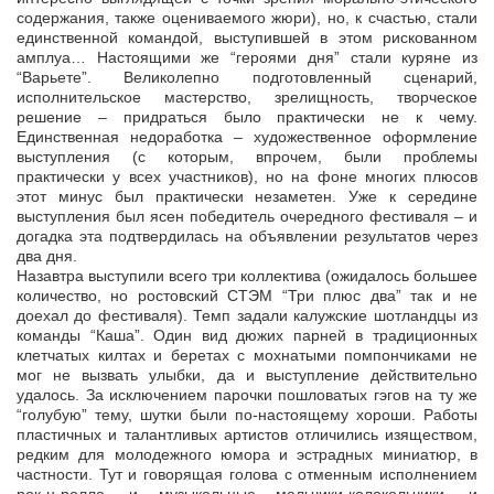
содержания, также оцениваемого жюри), но, к счастью, стали
единственной командой, выступившей в этом рискованном
амплуа… Настоящими же “героями дня” стали куряне из
“Варьете”. Великолепно подготовленный сценарий,
исполнительское мастерство, зрелищность, творческое
решение – придраться было практически не к чему.
Единственная недоработка – художественное оформление
выступления (с которым, впрочем, были проблемы
практически у всех участников), но на фоне многих плюсов
этот минус был практически незаметен. Уже к середине
выступления был ясен победитель очередного фестиваля – и
догадка эта подтвердилась на объявлении результатов через
два дня.
Назавтра выступили всего три коллектива (ожидалось большее
количество, но ростовский СТЭМ “Три плюс два” так и не
доехал до фестиваля). Темп задали калужские шотландцы из
команды “Каша”. Один вид дюжих парней в традиционных
клетчатых килтах и беретах с мохнатыми помпончиками не
мог не вызвать улыбки, да и выступление действительно
удалось. За исключением парочки пошловатых гэгов на ту же
“голубую” тему, шутки были по-настоящему хороши. Работы
пластичных и талантливых артистов отличились изяществом,
редким для молодежного юмора и эстрадных миниатюр, в
частности. Тут и говорящая голова с отменным исполнением