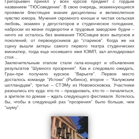
Григорьевич принял у всех курсов предмет с гордым
названием “ТЮСоведение”. В свою очередь, экзаменующиеся
проявили блестящее знание дисциплины и великолепное
чувство юмора. Мучения скромного юноши и чистая сельская
любовь, экзамен у дегустаторов и студенческое голодание,
наброски из жизни подворотни и трудовые заводские будни –
ничто не осталось без внимания ТЮСовцев всех выпусков и
поколений, от первокурсников до “стариков”. Когда же на
сцену вышли актеры самого первого театра студенческих
миниатюр, тогда еще носившего имя КЭМП, зал аплодировал
стоя…
Заключительным этапом стали гала-концерт и объявление
результатов “Шумного прозрения”. Как и следовало ожидать,
Гран-при получило курское “Варьете”. Первое место
досталось команде “Истоки” (Рыбинск), второе – “Калужским
шотландцам”, третье – СТЭМу из Новомосковска. Участники
разошлись кто куда: кто-то – праздновать, кто-то – печалиться,
а зрители по домам – ждать следующего фестиваля. Хотелось
бы, чтобы в следующий раз “прозрения” было больше, чем
“шуму”.