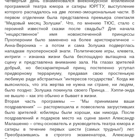
Четвертый день ознаменовался внеконкурсной юбилейной
программой театра юмора и сатиры ЮРГТУ, выступление
которого распадалось на две логико-эмоциональные части. В
первом отделении была представлена премьера спектакля
“Медовый месяц Золушки”. Что, по мнению ТЮС, стало с
героиней известной сказки после свадьбы? Для начала
“нецарственное” имя новоиспеченной принцессы
Пухоперонии было заменено на более аристократичное –
Анна-Вероника – а потом и сама Золушка подверглась
нападкам пухоперонской знати. Политические игры, клевета,
интриги – изнанка жизни была беспощадно вытащена на
сцену и представлена вниманию зала. На глазах зрителей
добрый, но бесхарактерный принц постепенно уступал
придворному террариуму, предавая свою простенькую
любимую ради абстрактных “интересов государства”. Когда же
выяснилось, что эта жертва не нужна ни стране, ни людям,
было поздно: Золушка покинула своего Принца… Хэппи-энда
не вышло – как это обычно и бывает в жизни.
Вторая часть программы — “Мы принимаем ваши
поздравления” — растормошила и повеселила загрустивших
было зрителей: юбиляры были хороши, как никогда. После
поздравлений и подарков место на сцене занял Александр
Малашенко – отец-основатель и руководитель театра юмора и
сатиры в течение первых шести (самых трудных!) лет.
Преобразившись в строгого экзаменатора, Александр