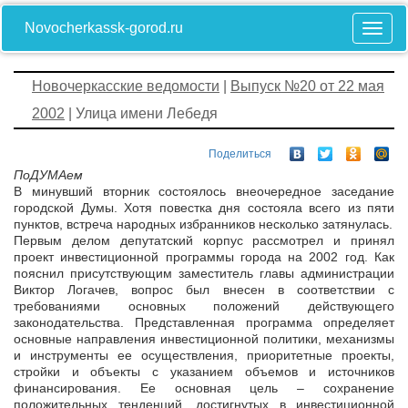
Novocherkassk-gorod.ru
Новочеркасские ведомости
|
Выпуск №20 от 22 мая
2002
| Улица имени Лебедя
Поделиться
ПоДУМАем
В минувший вторник состоялось внеочередное заседание
городской Думы. Хотя повестка дня состояла всего из пяти
пунктов, встреча народных избранников несколько затянулась.
Первым делом депутатский корпус рассмотрел и принял
проект инвестиционной программы города на 2002 год. Как
пояснил присутствующим заместитель главы администрации
Виктор Логачев, вопрос был внесен в соответствии с
требованиями основных положений действующего
законодательства. Представленная программа определяет
основные направления инвестиционной политики, механизмы
и инструменты ее осуществления, приоритетные проекты,
стройки и объекты с указанием объемов и источников
финансирования. Ее основная цель – сохранение
положительных тенденций, достигнутых в инвестиционной