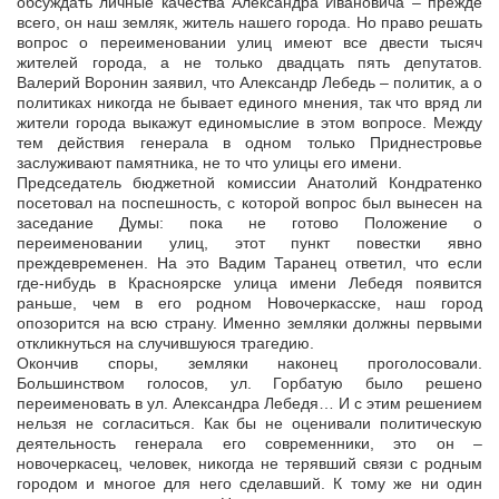
обсуждать личные качества Александра Ивановича – прежде
всего, он наш земляк, житель нашего города. Но право решать
вопрос о переименовании улиц имеют все двести тысяч
жителей города, а не только двадцать пять депутатов.
Валерий Воронин заявил, что Александр Лебедь – политик, а о
политиках никогда не бывает единого мнения, так что вряд ли
жители города выкажут единомыслие в этом вопросе. Между
тем действия генерала в одном только Приднестровье
заслуживают памятника, не то что улицы его имени.
Председатель бюджетной комиссии Анатолий Кондратенко
посетовал на поспешность, с которой вопрос был вынесен на
заседание Думы: пока не готово Положение о
переименовании улиц, этот пункт повестки явно
преждевременен. На это Вадим Таранец ответил, что если
где-нибудь в Красноярске улица имени Лебедя появится
раньше, чем в его родном Новочеркасске, наш город
опозорится на всю страну. Именно земляки должны первыми
откликнуться на случившуюся трагедию.
Окончив споры, земляки наконец проголосовали.
Большинством голосов, ул. Горбатую было решено
переименовать в ул. Александра Лебедя… И с этим решением
нельзя не согласиться. Как бы не оценивали политическую
деятельность генерала его современники, это он –
новочеркасец, человек, никогда не терявший связи с родным
городом и многое для него сделавший. К тому же ни один