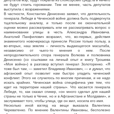
депутатов мэр, будут покрыты из спонсорских средств и ничего
не будут стоить горожанам. Тем не менее, часть депутатов
выступила с возражениями.
В частности, Константин Денисенко заявил, что деятельность
генерала Лебедя в Чеченской войне должна быть подвергнута
тщательному анализу, и только после ее окончательной
оценки можно рассматривать или не рассматривать вопрос о
наименовании улицы в честь Александра Ивановича.
Анатолий Панфилович возразил, что, во-первых, действия
знаменитого новочеркасца принесли России только пользу, а
во-вторых, наш земляк – личность выдающегося масштаба,
независимо от чьего-то мнения о нем. После
непродолжительного спора генерала Волкова и полковника
Денисенко (со ссылками на личный опыт и книгу Трошева
«Моя война») в разговор вступил генерал Золоторенко. «Я
тоже был там, — заметил Владимир Иванович, — и думал, что
афганский опыт позволит нам быстро уладить чеченский
конфликт. Этого не случилось по многим причинам, и не надо
искать крайних. Чеченская война специфична уже тем, что
идет на территории нашей страны». Что касается генерала
Лебедя, то, как сказал спикер, «он много сделал для нашей
страны не только в Чечне, но и в Афганистане и Молдавии», и
заслуживает того, чтобы улица, где он жил, носила его имя.
Несколько иной взгляд на вещи выказала Валентина
Череватенко. По мнению Валентины Ивановны, бесполезно