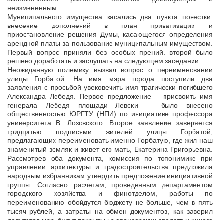
неизмененным.
Муниципального имущества касались два пункта повестки:
внесение дополнений в план приватизации и
приостановление решения Думы, касающегося определения
арендной платы за пользование муниципальным имуществом.
Первый вопрос приняли без особых прений, второй было
решено доработать и заслушать на следующем заседании.
Неожиданную полемику вызвал вопрос о переименовании
улицы Горбатой. На имя мэра города поступили два
заявления с просьбой увековечить имя трагически погибшего
Александра Лебедя. Первое предложение – присвоить имя
генерала Лебедя площади Левски — было внесено
общественностью ЮРГТУ (НПИ) по инициативе профессора
университета В. Лозовского. Второе заявление заверяется
тридцатью подписями жителей улицы Горбатой,
предлагающих переименовать именно Горбатую, где жил наш
знаменитый земляк и живет его мать, Екатерина Григорьевна.
Рассмотрев оба документа, комиссия по топонимике при
управлении архитектуры и градостроительства предложила
народным избранникам утвердить предложение инициативной
группы. Согласно расчетам, проведенным департаментом
городского хозяйства и финотделом, работы по
переименованию обойдутся бюджету не больше, чем в пять
тысяч рублей, а затраты на обмен документов, как заверил