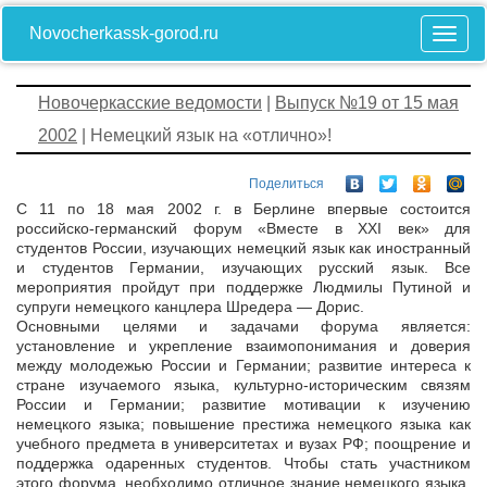
Novocherkassk-gorod.ru
Новочеркасские ведомости
|
Выпуск №19 от 15 мая
2002
| Немецкий язык на «отлично»!
Поделиться
С 11 по 18 мая 2002 г. в Берлине впервые состоится
российско-германский форум «Вместе в XXI век» для
студентов России, изучающих немецкий язык как иностранный
и студентов Германии, изучающих русский язык. Все
мероприятия пройдут при поддержке Людмилы Путиной и
супруги немецкого канцлера Шредера — Дорис.
Основными целями и задачами форума является:
установление и укрепление взаимопонимания и доверия
между молодежью России и Германии; развитие интереса к
стране изучаемого языка, культурно-историческим связям
России и Германии; развитие мотивации к изучению
немецкого языка; повышение престижа немецкого языка как
учебного предмета в университетах и вузах РФ; поощрение и
поддержка одаренных студентов. Чтобы стать участником
этого форума, необходимо отличное знание немецкого языка,