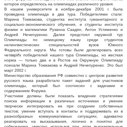
которое определялось на олимпиадах различного уровня.
В нашем университете в ноябре-декабре 2001 г. была
проведена олимпиада в два тура. Победителями стали:
Марина Токмакова, студентка института гуманитарного и
социально-экономического обучения, и студенты института
физики и математики Рузанна Саадян, Антон Устименко и
Андрей Нечепуренко. Далее предстоял окружной тур
Олимпиады по немецкому языку среди студентов
нелингвистических специальностей вузов Южного
Федерального округа. Мы готовы были делегировать всех
четвврИх победителей нашего тура Олимпиады, но жесткая
норма — только два и в Ростов на Окружную Олимпиаду
поехали Марина Токмакова и Андрей Нечепуренко. Это был
март 2002 г.
Министерство образования РФ совместно с центром развития
русского языка разработало пакет заданий для участников
олимпиады, который был соотнесен с задачами и
содержанием Форума.
Участники должны были показать владение стратегиями
поиска информации в различных источниках и умение
творчески интегрировать ее при создании собственных
текстов; умение вступать в контакты и поддерживать их в
разнообразных коммуникативных ситуациях, адекватно
реагировать на высказывания, логично и понятно для
собеседника, уместно используя при этом выразительные