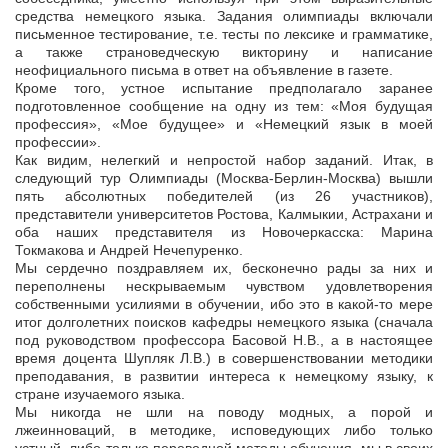
средства немецкого языка. Задания олимпиады включали
письменное тестирование, т.е. тесты по лексике и грамматике,
а также страноведческую викторину и написание
неофициального письма в ответ на объявление в газете.
Кроме того, устное испытание предполагало заранее
подготовленное сообщение на одну из тем: «Моя будущая
профессия», «Мое будущее» и «Немецкий язык в моей
профессии».
Как видим, нелегкий и непростой набор заданий. Итак, в
следующий тур Олимпиады (Моcква-Берлин-Москва) вышли
пять абсолютных победителей (из 26 участников),
представители университетов Ростова, Калмыкии, Астрахани и
оба наших представителя из Новочеркасска: Марина
Токмакова и Андрей Нечепуренко.
Мы сердечно поздравляем их, бесконечно рады за них и
переполнены нескрываемым чувством удовлетворения
собственными усилиями в обучении, ибо это в какой-то мере
итог долголетних поисков кафедры немецкого языка (сначала
под руководством профессора Басовой Н.В., а в настоящее
время доцента Шупляк Л.В.) в совершенствовании методики
преподавания, в развитии интереса к немецкому языку, к
стране изучаемого языка.
Мы никогда не шли на поводу модных, а порой и
лжеинноваций, в методике, исповедующих либо только