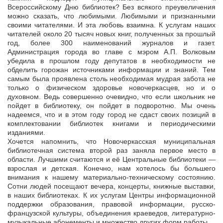
Всероссийскому Дню библиотек? Без всякого преувеличения
можно сказать, что любимыми. Любимыми и признанными
своими читателями. И эта любовь взаимна. К услугам наших
читателей около 20 тысяч новых книг, полученных за прошлый
год, более 300 наименований журналов и газет.
Администрация города во главе с мэром А.П. Волковым
убедила в прошлом году депутатов в необходимости не
обделить горожан источниками информации и знаний. Тем
самым была проявлена столь необходимая мудрая забота не
только о физическом здоровье новочеркасцев, но и о
духовном. Ведь совершенно очевидно, что если школьник не
пойдет в библиотеку, он пойдет в подворотню. Мы очень
надеемся, что и в этом году город не сдаст своих позиций в
комплектовании библиотек книгами и периодическими
изданиями.
Хочется напомнить, что Новочеркасская муниципальная
библиотечная система второй раз заняла первое место в
области. Лучшими считаются и её Центральные библиотеки —
взрослая и детская. Конечно, нам хотелось бы большего
внимания к нашему материально-техническому состоянию.
Сотни людей посещают вечера, концерты, книжные выставки,
в наших библиотеках. К их услугам Центры информационной
поддержки образования, правовой информации, русско-
французской культуры, объединения краеведов, литературно-
музыкальные абонементы и множество других форм работы.