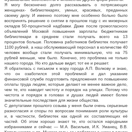
Я могу бесконечно долго рассказывать о потрясающих
женщинах- библиотекарях, умных, красивых, преданных
своему делу. И именно поэтому мне особенно больно было
воспринять решение о снятии в прошлом году с их мизерных
окладов 50-процентной надбавки. Даже после громогласного
объявлений Москвой повышения зарплаты бюджетникам
библиотекари в среднем стали получать всего на 13
процентов больше. Половина работников библиотек получает
1100 рублей, а наш обслуживающий персонал в количестве 40
человек вообще стали получать минимальную, что на 75
рублей меньше, чем было. Конечно, это проблема не только
нашего города. Но кто дальше видит, тот ее и решает.
Я обратилась с письмом к мэру города А.П. Волкову и знаю,
что он озаботился этой проблемой и дал указание
финансовой службе подготовить предложения по повышению
оплаты труда людям, которые делают не менее важное дело,
чем те, кто наводит чистоту и порядок на улицах. Потому что
чистота и порядок в головах и душах людей имеют более
значительные последствия для жизни общества.
С депутатами прошлого созыва у меня были очень серьезные
разногласия и споры по вопросам понимания роли культуры
и, в частности, библиотек как одной их составляющих её
частей. Об этом хорошо знают те, кто остался народными
избранниками и сейчас — М.А. Васильев, И.К. Уманец, В.В.