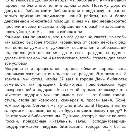
Котельникова и др. Многие годы. мы работаем с ними в одном
городе, на благо его, почти в одном строю. Поэтому, дорогие
депутаты, библиотеки и библиотекари города ждут от вас не
только признания значимости нашей работы, но и более
действенной конкретной помощи, о чем мы вас неоднократно
просили в своих письмах и обращениях к вам! Не забывайте,
пожалуйста, что мы — ваши избиратели.
Конечно, мы понимаем, что на всё денег не хватят. Но чтобы
как можно быстрее Россия избавилась от своих вековых бед,
мы должны думать о духовном воспитания и образовании
подрастающего поколения, да и всех граждан, сегодня я
делать всё возможное и невозможное, чтобы создать для этого
все условия,
Могущество и процветание страны, области, города, села
напрямую зависит от интеллекта их граждан. Это аксиома. И
все-таки мы хотим, чтобы 27 мая в городе День библиотек
отмечался как праздник. Библиотеки Новочеркасска ждут
поздравлений и подарков. Без ложной скромности окажу, что в
качестве подарков мы принимаем всё — от банки краски,
стула, стола до ксероксов, сканеров я, прости меня, Боже,
компьютеров. Сегодня мы лучшие в области! Неужели мы не
заслужили подарков, которые будут служить всему городу? В
Центральной библиотеке им. Пушкина, которую знают во всей
России, прекрасные читальные, залы. Господа-товарищи
предпринимателя, видные бизнесмены города, если бы вы