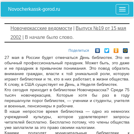
Novocherkassk-gorod.ru
Новочеркасские ведомости
|
Выпуск №19 от 15 мая
2002
| В начале было слово.
Поделиться
27 мая в России будет отмечаться День библиотек. Это не
обычный профессиональный праздник. Может быть, это даже
и не праздник в привычном понимания. Это повод обратить
внимание граждан, власти к той уникальной роли, которую
играют библиотеки и те, кто в них работает, в жизни общества.
К слову, в США существует не День, а Неделя библиотек.
Кто сегодня приходит в библиотеки Новочеркасска? Среди 75
тысяч новочеркасцев, Которые хотя бы раз в году
перешагнули порог библиотек, — ученики и студенты, учителя
и военные, пенсионеры я рабочие.
В наше непростое время библиотека — одно из немногих
учреждений культуры, которое удовлетворяет запросы
читателей бесплатно. Бесплатно потому, что члены общества
уже заплатили за это право своими налогами.
Какими подходят муниципальные библиотеки к