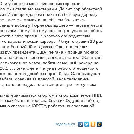
 Они участники многочисленных городских,
ом они стали его мастерами. До сих пор областной
 сын Иван прежде чем прийти на беговую дорожку,
ле вместе с мамой и папой, тем больше его
арсенале побед у Тюрина-младшего — первые места
посылки к тому, что ему, наконец-то удастся побить
честв в свое время не хватало его родителям.
й легкоатлетической карьеры. Фатун-старший 13 раз
тном беге 4х200 м. Дважды Олег становился
 из рук президента США Рейгана и принца Монако
его не стояло. Конечно, легкая атлетика! Женя уже
есть заветная мечта: побить семейный рекорд на
 20,1 с. Жена Олега Фатуна прямого отношения к
ом она стала докой в спорте. Когда Олег выступал
 забега, следила за прессой, вела телезаписи
, которая водила его в спортивную школу, пока
ачинали заниматься спортом в спорткомплексе НПИ,
Но как бы ни интересна была их будущая работа,
зрывно связаны с ЮРГТУ, работая на спортивной
Поделиться