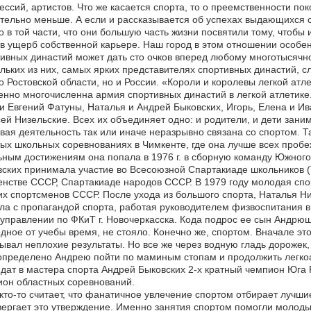
ссий, артистов. Что же касается спорта, то о преемственности по
тельно меньше. А если и рассказывается об успехах выдающихся с
о в той части, что они большую часть жизни посвятили тому, чтобы 
в ущерб собственной карьере. Наш город в этом отношении особен
ивных династий может дать сто очков вперед любому многотысячн
льких из них, самых ярких представителях спортивных династий, 
о Ростовской области, но и России. «Короли и королевы легкой атл
нно многочисленна армия спортивных династий в легкой атлетике
и Евгений Фатуны, Наталья и Андрей Быковских, Игорь, Елена и И
ей Низельские. Всех их объединяет одно: и родители, и дети зани
вая деятельность так или иначе неразрывно связана со спортом. 
ых школьных соревнованиях в Чимкенте, где она лучше всех проб
ным достижениям она попала в 1976 г. в сборную команду Южного Ка
ских принимала участие во Всесоюзной Спартакиаде школьников 
нстве СССР, Спартакиаде народов СССР. В 1979 году молодая спо
х спортсменов СССР. После ухода из большого спорта, Наталья 
ла с пропагандой спорта, работая руководителем физвоспитания в
 управлении по ФКиТ г. Новочеркасска. Кода подрос ее сын Андрюш
дное от учебы время, не стояло. Конечно же, спортом. Вначале эт
ывал неплохие результаты. Но все же через водную гладь дорожек
пределено Андрею пойти по маминым стопам и продолжить легкоа
дат в мастера спорта Андрей Быковских 2-х кратный чемпион Юга 
он областных соревнований.
кто-то считает, что фанатичное увлечение спортом отбирает лучш
ергает это утверждение. Именно занятия спортом помогли молоды