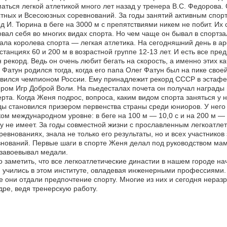
аться легкой атлетикой много лет назад у тренера В.С. Федорова.
тных и Всесоюзных соревнований. За годы занятий активным спорт
д И. Тюрина в беге на 3000 м с препятствиями никем не побит. Их
вал себя во многих видах спорта. Но чем чаще он бывал в спортза
ала королева спорта — легкая атлетика. На сегодняшний день в 
станциях 60 и 200 м в возрастной группе 12-13 лет. И есть все пред
 рекорд. Ведь он очень любит бегать на скорость, а именно этих ка
Фатун родился тогда, когда его папа Олег Фатун был на пике свое
вился чемпионом России. Ему принадлежит рекорд СССР в эстафе
ром Игр Доброй Воли. На пьедесталах почета он получал награды
рта. Когда Женя подрос, вопроса, каким видом спорта заняться у н
ы становился призером первенства страны среди юниоров. У него 
ом международном уровне: в беге на 100 м — 10,0 с и на 200 м —
у не имеет. За годы совместной жизни с прославленным легкоатлет
ревнованиях, знала не только его результаты, но и всех участников
нований. Первые шаги в спорте Женя делал под руководством мамы
завоевывал медали.
 заметить, что все легкоатлетические династии в нашем городе н
 учились в этом институте, овладевая инженерными профессиями. 
е они отдали предпочтение спорту. Многие из них и сегодня нера
ре, ведя тренерскую работу.