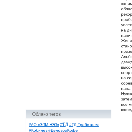
заним
облас
рекор
пробо
увлек
на ди
папин
Женя 
стано
призе
Альбе
дважд
высок
спорт
на со
сорев
папа 
Нужно
затем
все ж
кафед
Облако тегов
#ГД
#АО «ЭПМ-НЭЗ»
#ГД #работаем
#ДеловойКофе
#Кобилев