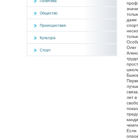
Политика
профе
значи
Общество
тольк
даже 
спорт
Происшествия
неско
тольк
Культура
Особе
Олег 
Спорт
Алекс
трудо
прост
школь
Быков
Перве
лучши
связа
лет в
свобо
показ
предо
канди
чемпи
Если 
опров