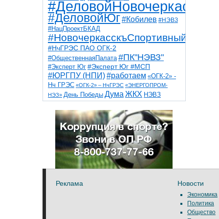
#ДеловойНовочеркасск
#ДеловойЮг
#Кобилев
#НЭВЗ
#НацПроектБКАД
#НовочеркасскъСпортивный
#НчГРЭС ПАО ОГК-2
#ПК"НЭВЗ"
#ОбщественнаяПалата
#Эксперт Юг
#Эксперт Юг #МСП
#ЮРГПУ (НПИ)
#работаем
«ОГК-2» -
Нч ГРЭС
«ОГК-2» – НчГРЭС
«ЭНЕРГОПРОМ-
Дума
ЖКХ
НЭВЗ
День Победы
НЭЗ»
ТНТ
НчГРЭС
Победа
Собор
ТПП
благоустройство
ветераны
выборы
дети
дороги
казаки
коррупция
космос
парк
общественная палата
пожар
роща
спорт
художники
театр
транспорт
Реклама
Новости
Экономика
Политика
Общество