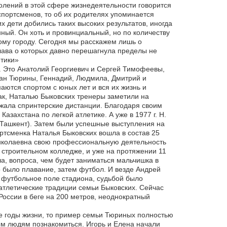
колений в этой сфере жизнедеятельности говорится
портсменов, то об их родителях упоминается
их дети добились таких высоких результатов, иногда
ный. Он хоть и провинциальный, но по количеству
ому городу. Сегодня мы расскажем лишь о
слава о которых давно перешагнула пределы не
етики»
. Это Анатолий Георгиевич и Сергей Тимофеевы,
ван Тюрины, Геннадий, Людмила, Дмитрий и
маются спортом с юных лет и вся их жизнь и
Так, Наталью Быковских тренеры заметили на
ежала спринтерские дистанции. Благодаря своим
захстана по легкой атлетике. А уже в 1977 г. Н.
(Ташкент). Затем были успешные выступления на
ртсменка Наталья Быковских вошла в состав 25
Николаевна свою профессиональную деятельность
 строительном колледже, и уже на протяжении 11
а, вопроса, чем будет заниматься мальчишка в
о было плавание, затем футбол. И везде Андрей
, футбольное поле стадиона, судьбой было
тлетические традиции семьи Быковских. Сейчас
России в беге на 200 метров, неоднократный
ие годы жизни, то пример семьи Тюриных полностью
м людям познакомиться. Игорь и Елена начали