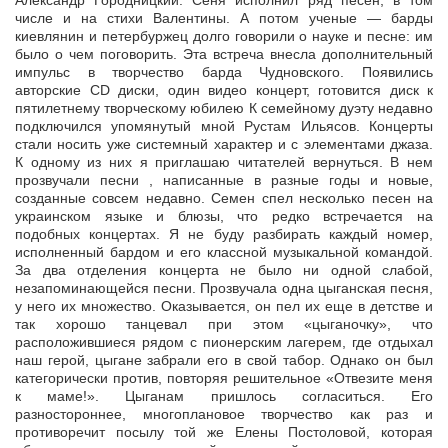
числе и на стихи Валентины. А потом ученые — барды
киевлянин и петербуржец долго говорили о науке и песне: им
было о чем поговорить. Эта встреча внесла дополнительный
импульс в творчество барда Чудновского. Появились
авторские CD диски, один видео концерт, готовится диск к
пятилетнему творческому юбилею К семейному дуэту недавно
подключился упомянутый мной Рустам Ильясов. Концерты
стали носить уже системный характер и с элементами джаза.
К одному из них я приглашаю читателей вернуться. В нем
прозвучали песни , написанные в разные годы и новые,
созданные совсем недавно. Семен спел несколько песен на
украинском языке и блюзы, что редко встречается на
подобных концертах. Я не буду разбирать каждый номер,
исполненный бардом и его классной музыкальной командой.
За два отделения концерта не было ни одной слабой,
незапоминающейся песни. Прозвучала одна цыганская песня,
у него их множество. Оказывается, он пел их еще в детстве и
так хорошо танцевал при этом «цыганочку», что
расположившиеся рядом с пионерским лагерем, где отдыхал
наш герой, цыгане забрали его в свой табор. Однако он был
категорически против, повторяя решительное «Отвезите меня
к маме!». Цыганам пришлось согласиться. Его
разностороннее, многоплановое творчество как раз и
противоречит посылу той же Елены Постоловой, которая