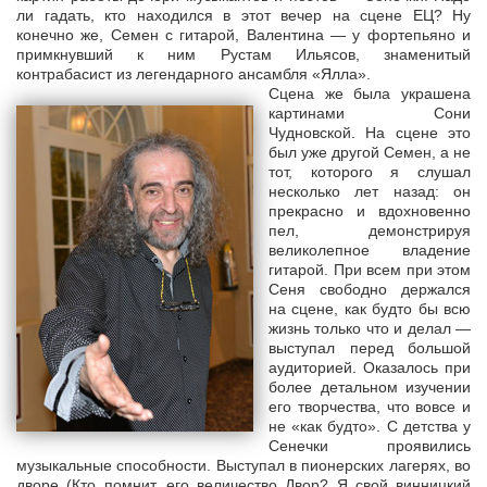
ли гадать, кто находился в этот вечер на сцене ЕЦ? Ну
конечно же, Семен с гитарой, Валентина — у фортепьяно и
примкнувший к ним Рустам Ильясов, знаменитый
контрабасист из легендарного ансамбля «Ялла».
Сцена же была украшена
картинами Сони
Чудновской. На сцене это
был уже другой Семен, а не
тот, которого я слушал
несколько лет назад: он
прекрасно и вдохновенно
пел, демонстрируя
великолепное владение
гитарой. При всем при этом
Сеня свободно держался
на сцене, как будто бы всю
жизнь только что и делал —
выступал перед большой
аудиторией. Оказалось при
более детальном изучении
его творчества, что вовсе и
не «как будто». С детства у
Сенечки проявились
музыкальные способности. Выступал в пионерских лагерях, во
дворе (Кто помнит, его величество Двор? Я свой винницкий