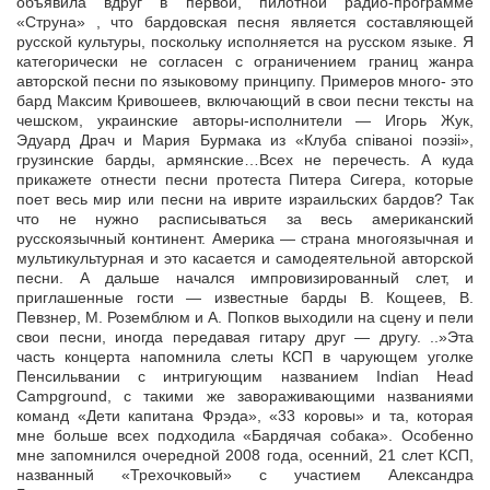
объявила вдруг в первой, пилотной радио-программе
«Струна» , что бардовская песня является составляющей
русской культуры, поскольку исполняется на русском языке. Я
категорически не согласен с ограничением границ жанра
авторской песни по языковому принципу. Примеров много- это
бард Максим Кривошеев, включающий в свои песни тексты на
чешском, украинские авторы-исполнители — Игорь Жук,
Эдуард Драч и Мария Бурмака из «Клуба спiваноi поэзii»,
грузинские барды, армянские…Всех не перечесть. А куда
прикажете отнести песни протеста Питера Сигера, которые
поет весь мир или песни на иврите израильских бардов? Так
что не нужно расписываться за весь американский
русскоязычный континент. Америка — страна многоязычная и
мультикультурная и это касается и самодеятельной авторской
песни. А дальше начался импровизированный слет, и
приглашенные гости — известные барды В. Кощеев, В.
Певзнер, М. Роземблюм и А. Попков выходили на сцену и пели
свои песни, иногда передавая гитару друг — другу. ..»Эта
часть концерта напомнила слеты КСП в чарующем уголке
Пенсильвании с интригующим названием Indian Head
Campground, с такими же завораживающими названиями
команд «Дети капитана Фрэда», «33 коровы» и та, которая
мне больше всех подходила «Бардячая собака». Особенно
мне запомнился очередной 2008 года, осенний, 21 слет КСП,
названный «Трехочковый» с участием Александра