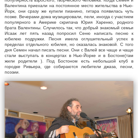
популярность взрослого, творческого человека. Когда Семен и
Валентина приехали на постоянное место жительства в Нью-
Йорк, они сразу же купили пианино, гитара появилась чуть
позже. Вечерами дома музицировали, пели, иногда с участием
популярного в Америке скрипача Юрия Харенко, родного
брата Валентины. Случилось так, что добрый знакомый семьи
Исаак лет пять назад попросил Сеню написать песню к
юбилею подружки. Песня имела оглушительный успех в
пределах отдельного юбилея, но оказалась знаковой. С того
дня Семен начал писать песни. Они с Валей все чаще и чаще
стали выступать в концертах в Нью-Йорке и в Бостоне(там
жили родители ). Под Бостоном есть небольшой клуб в
городке Ривьера, где собираются любители джаза, песни,
поэзии.