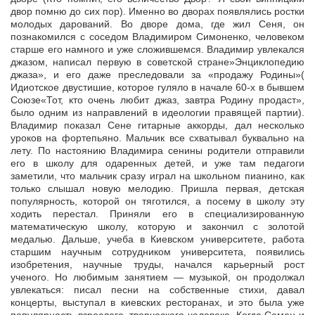
двор помню до сих пор). Именно во дворах появлялись ростки
молодых дарований. Во дворе дома, где жил Сеня, он
познакомился с соседом Владимиром Симоненко, человеком
старше его намного и уже сложившемся. Владимир увлекался
джазом, написал первую в советской стране»Энциклопедию
джаза», и его даже преследовали за «продажу Родины»(
Идиотское двустишие, которое гуляло в начале 60-х в бывшем
Союзе«Тот, кто очень любит джаз, завтра Родину продаст»,
было одним из направлений в идеологии правящей партии).
Владимир показал Сене гитарные аккорды, дал несколько
уроков на фортепьяно. Мальчик все схватывал буквально на
лету. По настоянию Владимира сенины родители отправили
его в школу для одаренных детей, и уже там педагоги
заметили, что мальчик сразу играл на школьном пианино, как
только слышал новую мелодию. Пришла первая, детская
популярность, которой он тяготился, а посему в школу эту
ходить перестал. Приняли его в специализированную
математическую школу, которую и закончил с золотой
медалью. Дальше, учеба в Киевском университете, работа
старшим научным сотрудником университета, появились
изобретения, научные труды, начался карьерный рост
ученого. Но любимым занятием — музыкой, он продолжал
увлекаться: писал песни на собственные стихи, давал
концерты, выступал в киевских ресторанах, и это была уже