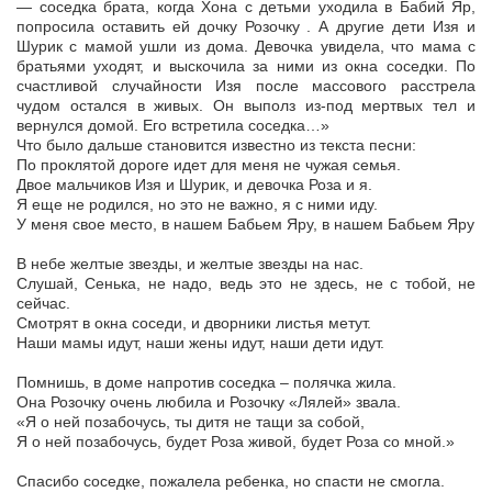
— соседка брата, когда Хона с детьми уходила в Бабий Яр,
попросила оставить ей дочку Розочку . А другие дети Изя и
Шурик с мамой ушли из дома. Девочка увидела, что мама с
братьями уходят, и выскочила за ними из окна соседки. По
счастливой случайности Изя после массового расстрела
чудом остался в живых. Он выполз из-под мертвых тел и
вернулся домой. Его встретила соседка…»
Что было дальше становится известно из текста песни:
По проклятой дороге идет для меня не чужая семья.
Двое мальчиков Изя и Шурик, и девочка Роза и я.
Я еще не родился, но это не важно, я с ними иду.
У меня свое место, в нашем Бабьем Яру, в нашем Бабьем Яру
В небе желтые звезды, и желтые звезды на нас.
Слушай, Сенька, не надо, ведь это не здесь, не с тобой, не
сейчас.
Смотрят в окна соседи, и дворники листья метут.
Наши мамы идут, наши жены идут, наши дети идут.
Помнишь, в доме напротив соседка – полячка жила.
Она Розочку очень любила и Розочку «Лялей» звала.
«Я о ней позабочусь, ты дитя не тащи за собой,
Я о ней позабочусь, будет Роза живой, будет Роза со мной.»
Спасибо соседке, пожалела ребенка, но спасти не смогла.