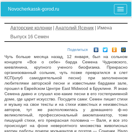
Novocherkassk-gorod.ru
Авторские колонки
|
Анатолий Ясеник
| Имена
Выпуск 16 Семен
Поделиться
Чуть больше месяца назад, 12 января, был на сольном
концерте «Все о себе» барда Семена Чудновского,
киевлянина, крупного ученого биофизика. Прекрасно
организованный сольник, чуть позже превратился в слет
КСП(клуб самодеятельной песни) при заполненном
любителями авторской песни и известными бардами зале,
прошел в Еврейском Центре East Midwood в Бруклине.
Я знаю
Семена давно и слушал кое-какие песни в его гостеприимной
доме, где царит искусство. Посудите сами: Семен пишет стихи
и музыку на свои тексты и на стихи известных и неизвестных
авторов, тут же расположилась у домашнего ф-но
великолепный, профессиональный аккомпаниатор, тоже
пишущий стихи, его прекрасная половина — Валя, и все это
происходит на фоне невероятного множества живописных
картин работы дочери музыкантов и поэтов — Сонечки. Надо