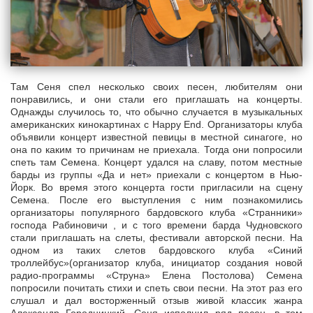
Там Сеня спел несколько своих песен, любителям они
понравились, и они стали его приглашать на концерты.
Однажды случилось то, что обычно случается в музыкальных
американских кинокартинах с Happy Еnd. Организаторы клуба
объявили концерт известной певицы в местной синагоге, но
она по каким то причинам не приехала. Тогда они попросили
спеть там Семена. Концерт удался на славу, потом местные
барды из группы «Да и нет» приехали с концертом в Нью-
Йорк. Во время этого концерта гости пригласили на сцену
Семена. После его выступления с ним познакомились
организаторы популярного бардовского клуба «Странники»
господа Рабиновичи , и с того времени барда Чудновского
стали приглашать на слеты, фестивали авторской песни. На
одном из таких слетов бардовского клуба «Синий
троллейбус»(организатор клуба, инициатор создания новой
радио-программы «Струна» Елена Постолова) Семена
попросили почитать стихи и спеть свои песни. На этот раз его
слушал и дал восторженный отзыв живой классик жанра
Александр Городницкий. Сеня исполнил ряд песен, в том