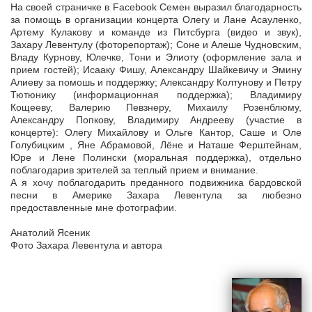
На своей страничке в Facebook Cемен выразил благодарность
за помощь в организации концерта Олегу и Лане Асауленко,
Артему Кулакову и команде из Питсбурга (видео и звук),
Захару Левентулу (фоторепортаж); Соне и Алеше Чудновским,
Владу Курнову, Юлечке, Тони и Элиоту (оформление зала и
прием гостей); Исааку Фишу, Александру Шайкевичу и Эмину
Алиеву за помошь и поддержку; Александру Колтунову и Петру
Тютюнику (информационная поддержка); Владимиру
Кощееву, Валерию Певзнеру, Михаилу Розенблюму,
Александру Попкову, Владимиру Андрееву (участие в
концерте): Олегу Михайлову и Ольге Кантор, Саше и Оле
Голубицким , Яне Абрамовой, Лёне и Наташе Ферштейнам,
Юре и Лене Полински (моральная поддержка), отдельно
поблагодарив зрителей за теплый прием и внимание.
А я хочу поблагодарить преданного подвижника бардовской
песни в Америке Захара Левентула за любезно
предоставленные мне фотографии.
Анатолий Ясеник
Фото Захара Левентула и автора