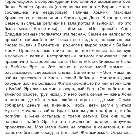
Городницкого, в сопровождении постоянного аккомпаниатора,
барда Бориса Аролсона(на сенином концерте Борис не пел,
сославшись на нездоровье), Галины Хомчик, Максима
Кривошеева, израильтянина Александра Дова. В конце слета
Семен, выслушав реплику из зала(потом я выяснил, что это
была мама Валентины) , объявил: «По просьбе Анны
Владимировны исполняется эта песня». Семен ее написал по
просьбе любимой тещи. Писал две недели, переживая все
снова: он, как и Валентина , родился и вырос рядом с Бабьим
Яром. Пронзительные стихи песни, положенные на мягкую
мелодию с легким, неторопливым ритмом произвели шок в
празднично настроенном зале. Песня «ПослеКиевская» была
о Бабьем Яре. » Это песня о семье моей мамы» —
рассказывает, сдерживая слезы, Валентина.- «Моя мама до
войны приезжала в Киев к своей бабушке. Напротив дома
бабушки жил на Большой Житомирской(Это по ней евреи шли
в Бабий Яр) жил мамин двоюродный брат (Он работал на
тяжелой работе, грузчиком). У него была семья — жена Хона
и четверо детей и мама любила играть с детьми. Семья
собирала деньги на пианино, чтобы дети могли учиться
музыке. Началась война. Брат с сыном ушел на фронт, и оба
погибли, а жена осталась с тремя детьми. Все они ушли
навеки в Бабий Яр. Но эта печальная история получила
продолжение. Моя мама была на отдыхе в санатории, и ее
встретил бывший сосед на Большой Житомирской. Оказалось