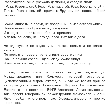
Распахнулось окно, убежала девчонка, а соседка звала:
«Роза, Розочка, стой, Роза, Розочка, стой, Роза, Розочка, стой!»
Только Роза с семьей, прямо к Яру семьей, нашей общей
семьей».
Божья милость на плечи, не поверишь, но Изя остался живой.
Ночью выполз из Яра и вернулся домой.
И соседка – полячка его обняла, приняла,
А потом донесла, на него донесла. Вот такие дела.
Не вдохнуть и не выдохнуть, плакать нельзя и не плакать
нельзя.
По проклятой дороге туристы идут, вместе с ними и я.
Нас не помнят соседи, здесь люди чужие живут.
Наши мамы не тут, наши жены не тут, наши дети не тут.
Кстати, песня была исполнена за две недели до
Международного дня Холокоста, который отмечается
цивилизованным миром ежегодно. В это же время пришла
информация с сайта Всемирного Форума Русскоязычного
Еврейства, что президент ВФРЕ Александр Левин согласовал
таки проект генеральной реконструкции мемориала «Бабий
Яр», пройдя многочисленные, бюрократические и прочие
препятствия.