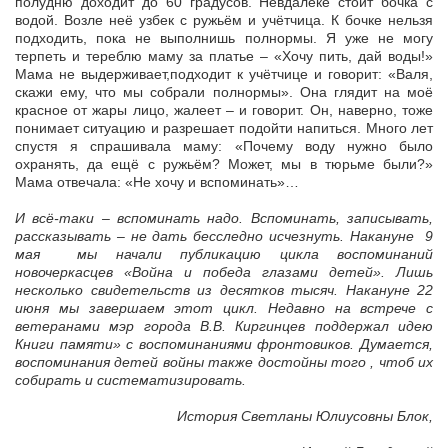
полудню доходит до 60 градусов. Невдалеке стоит бочка с
водой. Возле неё узбек с ружьём и учётчица. К бочке нельзя
подходить, пока не выполнишь полнормы. Я уже не могу
терпеть и тереблю маму за платье – «Хочу пить, дай воды!»
Мама не выдерживает,подходит к учётчице и говорит: «Валя,
скажи ему, что мы собрали полнормы». Она глядит на моё
красное от жары лицо, жалеет – и говорит. Он, наверно, тоже
понимает ситуацию и разрешает подойти напиться. Много лет
спустя я спрашивала маму: «Почему воду нужно было
охранять, да ещё с ружьём? Может, мы в тюрьме были?»
Мама отвечала: «Не хочу и вспоминать»…
И всё-таки – вспоминать надо. Вспоминать, записывать,
рассказывать – не дать бесследно исчезнуть. Накануне 9
мая мы начали публикацию цикла воспоминаний
новочеркасцев «Война и победа глазами детей». Лишь
несколько свидетельств из десятков тысяч. Накануне 22
июня мы завершаем этот цикл. Недавно на встрече с
ветеранами мэр города В.В. Киргинцев поддержал идею
Книги памяти» с воспоминаниями фронтовиков. Думается,
воспоминания детей войны также достойны того , чтоб их
собирать и систематизировать.
История Светланы Юлиусовны Блок,