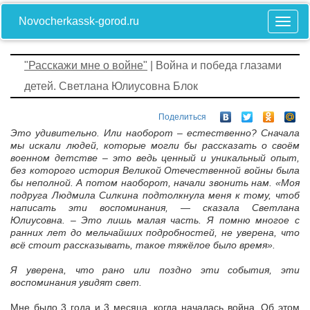
Novocherkassk-gorod.ru
"Расскажи мне о войне"
| Война и победа глазами
детей. Светлана Юлиусовна Блок
Поделиться
Это удивительно. Или наоборот – естественно? Сначала
мы искали людей, которые могли бы рассказать о своём
военном детстве – это ведь ценный и уникальный опыт,
без которого история Великой Отечественной войны была
бы неполной. А потом наоборот, начали звонить нам. «Моя
подруга Людмила Силкина подтолкнула меня к тому, чтоб
написать эти воспоминания, — сказала Светлана
Юлиусовна. – Это лишь малая часть. Я помню многое с
ранних лет до мельчайших подробностей, не уверена, что
всё стоит рассказывать, такое тяжёлое было время».
Я уверена, что рано или поздно эти события, эти
воспоминания увидят свет.
Мне было 3 года и 3 месяца, когда началась война. Об этом