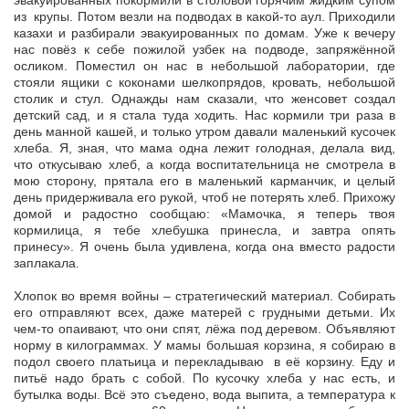
эвакуированных покормили в столовой горячим жидким супом
из крупы. Потом везли на подводах в какой-то аул. Приходили
казахи и разбирали эвакуированных по домам. Уже к вечеру
нас повёз к себе пожилой узбек на подводе, запряжённой
осликом. Поместил он нас в небольшой лаборатории, где
стояли ящики с коконами шелкопрядов, кровать, небольшой
столик и стул. Однажды нам сказали, что женсовет создал
детский сад, и я стала туда ходить. Нас кормили три раза в
день манной кашей, и только утром давали маленький кусочек
хлеба. Я, зная, что мама одна лежит голодная, делала вид,
что откусываю хлеб, а когда воспитательница не смотрела в
мою сторону, прятала его в маленький карманчик, и целый
день придерживала его рукой, чтоб не потерять хлеб. Прихожу
домой и радостно сообщаю: «Мамочка, я теперь твоя
кормилица, я тебе хлебушка принесла, и завтра опять
принесу». Я очень была удивлена, когда она вместо радости
заплакала.
Хлопок во время войны – стратегический материал. Собирать
его отправляют всех, даже матерей с грудными детьми. Их
чем-то опаивают, что они спят, лёжа под деревом. Объявляют
норму в килограммах. У мамы большая корзина, я собираю в
подол своего платьица и перекладываю в её корзину. Еду и
питьё надо брать с собой. По кусочку хлеба у нас есть, и
бутылка воды. Всё это съедено, вода выпита, а температура к