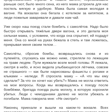
раньше скот, было много сена, из него мама устроила для нас
постель мягкую и удобную. Мама была самая молодая в
вагоне. На вокзалах она бегала с котелком за кипятком, а
люди пожилые заваривали и давали нам чай.
Уже скоро наш поезд стали бомбить с самолётов. Надо было
быстро открывать тяжёлые двери вагона, и это делала моя
сильная мама, с условием, что когда она спрыгнет, ей подадут
меня. Она со мной на руках бежала в степь и там ложилась,
прикрывая меня своим телом…
Самолёты, сбросив бомбы, возвращались снова и из
пулемёта, спускаясь как можно ниже, стреляли по лежащим
на траве людям. Пули жужжали возле моей головы. Я лежала,
смотря в небо, и ясно видела улыбающегося лётчика, совсем
не страшного — как были нарисованы фашисты с рогами и
клыками – нелюди. Я спросила маму – «А что мы ему
сделали? За что он хочет нас убить?» Мама не могла ответить
на мои вопросы. Когда мы возвращались к поезду после
бомбёжки, бригада поезда рыла могилу, в которую хоронили
убитых. Люди с чемоданами далеко не могли убежать и
погибали. Мама говорила мне: «Не смотри!»
Наконец приехали и вышли на каком-то вокзале. Всех