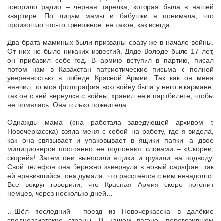
говорило радио – чёрная тарелка, которая была в нашей
квартире. По лицам мамы и бабушки я понимала, что
произошло что-то тревожное, не такое, как всегда.
Два брата маминых были призваны сразу же в начале войны.
От них не было никаких известий. Дяде Володе было 17 лет,
он прибавил себе год. В армию вступил в партию, писал
потом нам в Казахстан патриотические письма с полной
уверенностью в победе Красной Армии. Так как он меня
нянчил, то моя фотография всю войну была у него в кармане,
так он с ней вернулся с войны, хранил её в партбилете, чтобы
не помялась. Она только пожелтела.
Однажды мама (она работала заведующей архивом г.
Новочеркасска) взяла меня с собой на работу, где я видела,
как она связывает и упаковывает в ящики папки, а двое
милиционеров постоянно её подгоняют словами – «Скорей,
скорей»! Затем они выносили ящики и грузили на подводу.
Свой телефон она бережно завернула в новый сарафан, так
ей нравившийся; она думала, что расстаётся с ним ненадолго.
Все вокруг говорили, что Красная Армия скоро погонит
немцев, через несколько дней…
…Шёл последний поезд из Новочеркасска в далёкие
среднеазиатские страны. В нашем вагоне, перевозившем