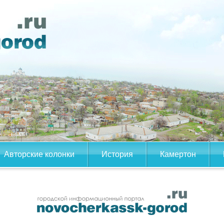
Авторские колонки
История
Камертон