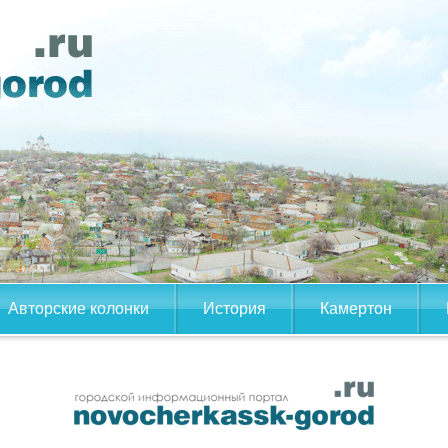
Авторские колонки
История
Камертон