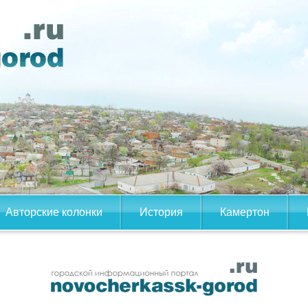
Авторские колонки
История
Камертон