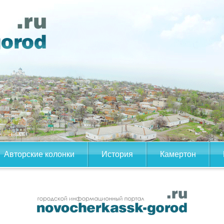
Авторские колонки
История
Камертон